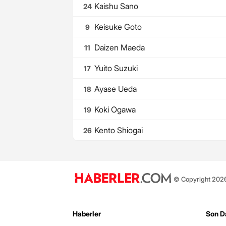
Kaishu Sano
24
Keisuke Goto
9
Daizen Maeda
11
Yuito Suzuki
17
Ayase Ueda
18
Koki Ogawa
19
Kento Shiogai
26
© Copyright 2026 
Haberler
Son D