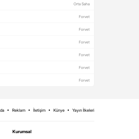
Orta Saha
Forvet
Forvet
Forvet
Forvet
Forvet
Forvet
zda
Reklam
İletişim
Künye
Yayın İlkeleri
Kurumsal