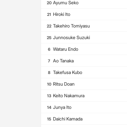
Ayumu Seko
20
Hiroki Ito
21
Takehiro Tomiyasu
22
Junnosuke Suzuki
25
Wataru Endo
6
Ao Tanaka
7
Takefusa Kubo
8
Ritsu Doan
10
Keito Nakamura
13
Junya Ito
14
Daichi Kamada
15