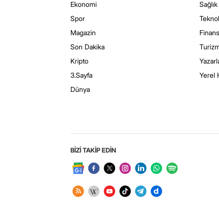
Ekonomi
Sağlık
Spor
Teknol
Magazin
Finan
Son Dakika
Turiz
Kripto
Yazarl
3.Sayfa
Yerel 
Dünya
BİZİ TAKİP EDİN