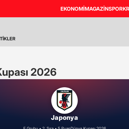
EKONOMİ
MAGAZİN
SPOR
KR
STİKLER
Kupası 2026
Japonya
F Grubu • 2. Sıra • 5 Puan
Dünya Kupası 2026