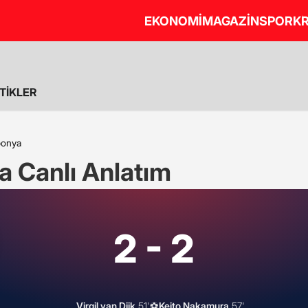
EKONOMİ
MAGAZİN
SPOR
KR
STİKLER
ponya
a Canlı Anlatım
2 - 2
Virgil van Dijk
51'
⚽
Keito Nakamura
57'