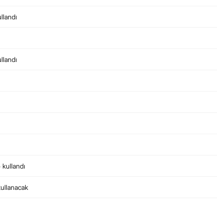
llandı
llandı
 kullandı
kullanacak