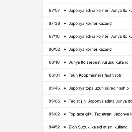
•
87:57
Japonya adına korneri Junya Ito ku
•
87:38
Japonya korner kazandı
•
87:10
Japonya adına korneri Junya Ito ku
•
86:52
Japonya korner kazandı
•
86:18
Junya Ito serbest vuruşu kullandı
•
86:01
Teun Koopmeiners faul yaptı
•
85:45
Japonya topa uzun süredir sahip
•
85:05
Taç atışını Japonya adına Junya Ito
•
85:02
Top taca çıktı. Taç atışını Japonya 
•
84:52
Zion Suzuki kaleci atışını kullandı