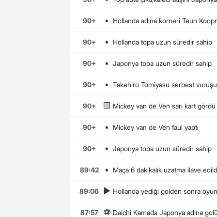
•
90+
Hollanda adına korneri Teun Koopm
•
90+
Hollanda topa uzun süredir sahip
•
90+
Japonya topa uzun süredir sahip
•
90+
Takehiro Tomiyasu serbest vuruşu 
🟨
90+
Mickey van de Ven sarı kart gördü
•
90+
Mickey van de Ven faul yaptı
•
90+
Japonya topa uzun süredir sahip
•
89:42
Maça 6 dakikalık uzatma ilave edild
▶️
89:06
Hollanda yediği golden sonra oyunu
⚽
87:57
Daichi Kamada Japonya adına golü 