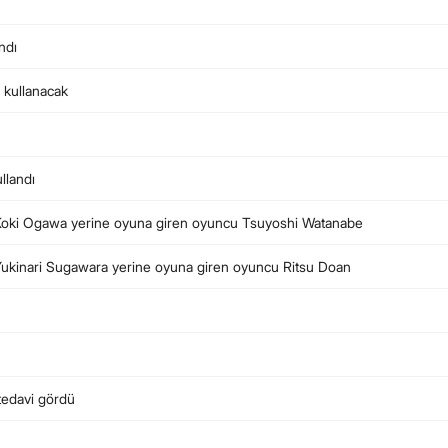
ndı
a kullanacak
llandı
. Koki Ogawa yerine oyuna giren oyuncu Tsuyoshi Watanabe
 Yukinari Sugawara yerine oyuna giren oyuncu Ritsu Doan
tedavi gördü