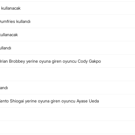
a kullanacak
Dumfries kullandı
 kullanacak
llandı
. Brian Brobbey yerine oyuna giren oyuncu Cody Gakpo
andı
 Kento Shiogai yerine oyuna giren oyuncu Ayase Ueda