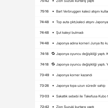
•
75:42
Zion Suzuki kurtarış yaptı
•
75:16
Bart Verbruggen kaleci atışını kulla
•
74:48
Top auta çıktı,kaleci atışını Japony
•
74:48
Şut kaleyi bulmadı
•
74:48
Japonya adına korneri Junya Ito ku
🔁
74:18
Japonya oyuncu değişikliği yaptı
🔁
74:18
Japonya oyuncu değişikliği yaptı.
•
73:49
Japonya korner kazandı
•
73:26
Japonya topa uzun süredir sahip
•
73:03
Sakatlık sebebi ile Takefusa Kubo 
•
72:42
Zion Suzuki kurtarış yaptı