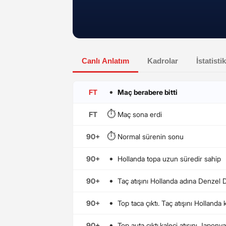
Canlı Anlatım
Kadrolar
İstatistik
•
FT
Maç berabere bitti
⏱️
FT
Maç sona erdi
⏱️
90+
Normal sürenin sonu
•
90+
Hollanda topa uzun süredir sahip
•
90+
Taç atışını Hollanda adına Denzel 
•
90+
Top taca çıktı. Taç atışını Hollanda
•
90+
Top auta çıktı,kaleci atışını Japony