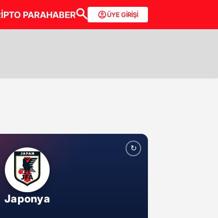
İPTO PARA
HABER
ÜYE GİRİŞİ
↻
Japonya