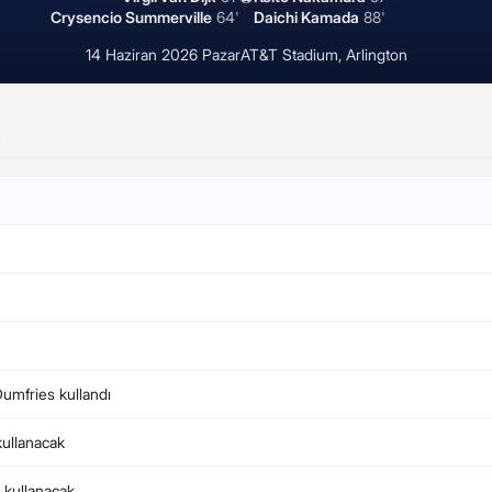
Crysencio Summerville
64'
Daichi Kamada
88'
14 Haziran 2026 Pazar
AT&T Stadium, Arlington
Dumfries kullandı
 kullanacak
a kullanacak