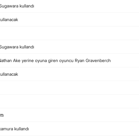
 Sugawara kullandı
kullanacak
 Sugawara kullandı
. Nathan Ake yerine oyuna giren oyuncu Ryan Gravenberch
kullanacak
ttı
kamura kullandı