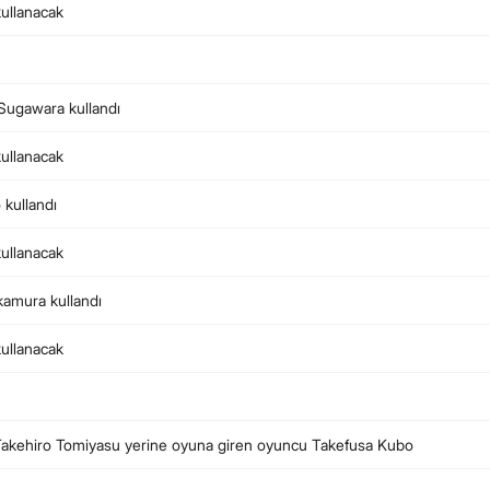
kullanacak
 Sugawara kullandı
kullanacak
 kullandı
kullanacak
kamura kullandı
kullanacak
. Takehiro Tomiyasu yerine oyuna giren oyuncu Takefusa Kubo