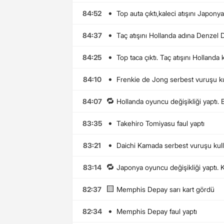
•
84:52
Top auta çıktı,kaleci atışını Japony
•
84:37
Taç atışını Hollanda adına Denzel 
•
84:25
Top taca çıktı. Taç atışını Hollanda
•
84:10
Frenkie de Jong serbest vuruşu ku
🔁
84:07
Hollanda oyuncu değişikliği yaptı
•
83:35
Takehiro Tomiyasu faul yaptı
•
83:21
Daichi Kamada serbest vuruşu kull
🔁
83:14
Japonya oyuncu değişikliği yaptı.
🟨
82:37
Memphis Depay sarı kart gördü
•
82:34
Memphis Depay faul yaptı