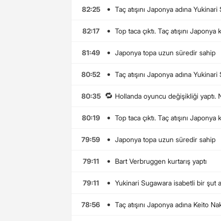
•
82:25
Taç atışını Japonya adına Yukinari
•
82:17
Top taca çıktı. Taç atışını Japonya 
•
81:49
Japonya topa uzun süredir sahip
•
80:52
Taç atışını Japonya adına Yukinari
🔁
80:35
Hollanda oyuncu değişikliği yaptı
•
80:19
Top taca çıktı. Taç atışını Japonya 
•
79:59
Japonya topa uzun süredir sahip
•
79:11
Bart Verbruggen kurtarış yaptı
•
79:11
Yukinari Sugawara isabetli bir şut a
•
78:56
Taç atışını Japonya adına Keito Na