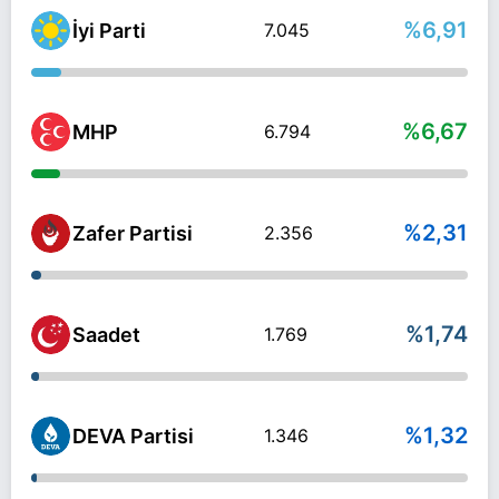
%6,91
İyi Parti
7.045
%6,67
MHP
6.794
%2,31
Zafer Partisi
2.356
%1,74
Saadet
1.769
%1,32
DEVA Partisi
1.346