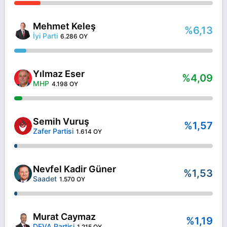
Mehmet Keleş
%6,13
İyi Parti
6.286 OY
Yılmaz Eser
%4,09
MHP
4.198 OY
Semih Vuruş
%1,57
Zafer Partisi
1.614 OY
Nevfel Kadir Güner
%1,53
Saadet
1.570 OY
Murat Caymaz
%1,19
DEVA Partisi
1.215 OY