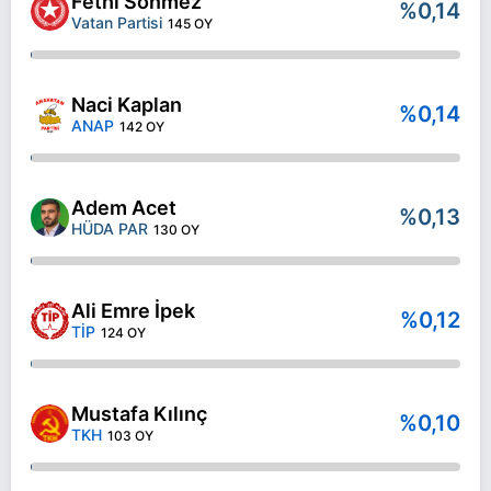
Fethi Sönmez
%0,14
Vatan Partisi
145 OY
Naci Kaplan
%0,14
ANAP
142 OY
Adem Acet
%0,13
HÜDA PAR
130 OY
Ali Emre İpek
%0,12
TİP
124 OY
Mustafa Kılınç
%0,10
TKH
103 OY