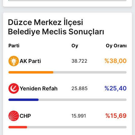
Düzce Merkez İlçesi
Belediye Meclis Sonuçları
Parti
Oy
Oy Oranı
%38,00
AK Parti
38.722
%25,40
Yeniden Refah
25.885
%15,69
CHP
15.991