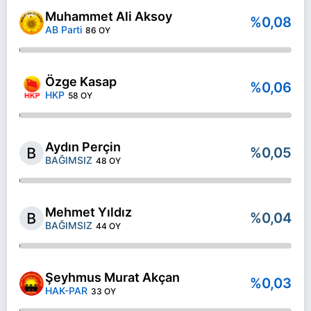
Muhammet Ali Aksoy
%0,08
AB Parti
86 OY
Özge Kasap
%0,06
HKP
58 OY
Aydın Perçin
%0,05
BAĞIMSIZ
48 OY
Mehmet Yıldız
%0,04
BAĞIMSIZ
44 OY
Şeyhmus Murat Akçan
%0,03
HAK-PAR
33 OY