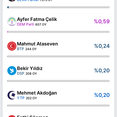
Ayfer Fatma Çelik
%0,59
DEM Parti
607 OY
Mahmut Ataseven
%0,24
BTP
244 OY
Bekir Yıldız
%0,20
DSP
208 OY
Mehmet Akdoğan
%0,20
YTP
202 OY