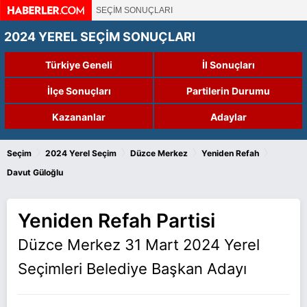
SEÇİM SONUÇLARI
2024 YEREL SEÇİM SONUÇLARI
Türkiye Geneli
İl Sonuçları
İlçe Sonuçları
Partilerin Durumu
Kazananlar
Adaylar
›
›
›
›
Seçim
2024 Yerel Seçim
Düzce Merkez
Yeniden Refah
Davut Güloğlu
Yeniden Refah Partisi
Düzce Merkez 31 Mart 2024 Yerel
Seçimleri Belediye Başkan Adayı