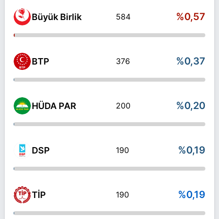
%0,57
Büyük Birlik
584
%0,37
BTP
376
%0,20
HÜDA PAR
200
%0,19
DSP
190
%0,19
TİP
190