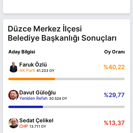
YAZAN VE YORUMLAYAN GÜLOĞLU, 1 ÇOCUK
BABASIDIR.
Davut Güloğlu Düzce MERKEZ belediye başkan
adayı olarak Yeniden Refah ile 31 Mart 2024 yerel
Düzce Merkez İlçesi
seçimlerinde yarışıyor. Davut Güloğlu ile ilgili daha
Belediye Başkanlığı Sonuçları
fazla bilgi için
Davut Güloğlu Haberleri
sayfamızı
ziyaret edin.
Aday Bilgisi
Oy Oranı
Faruk Özlü
%40,22
AK Parti
41.233 OY
Davut Güloğlu
%29,77
Yeniden Refah
30.524 OY
Sedat Çelikel
%13,37
CHP
13.711 OY