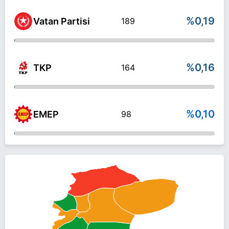
%0,19
Vatan Partisi
189
%0,16
TKP
164
%0,10
EMEP
98