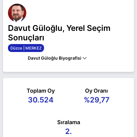
Davut Güloğlu, Yerel Seçim
Sonuçları
Düzce | MERKEZ
Davut Güloğlu Biyografisi
DAVUT GÜLOĞLU, 1972 YILINDA RIZE'DE
DÜNYAYA GELDI. RIZE BELEDIYE SPOR, SALAHA
SPOR GIBI AMATÖR FUTBOL KULÜPLERINDE 6
SENE FUTBOL OYNAYAN GÜLOĞLU, 1991
Toplam Oy
Oy Oranı
YILINDA İSTANBUL'DA ÇEŞITLI TICARI
30.524
%29,77
FAALIYETLERDE BULUNDUKTAN SONRA
AILESININ BÜYÜK DESTEĞIYLE 1998 YILINDA ILK
ALBÜMÜNÜ ÇIKARARAK MÜZIK SEKTÖRÜNE
GIRDI. GÜLOĞLU, 2019 YILINDA YENIDEN REFAH
Sıralama
PARTISI'NE KATILARAK MKYK ÜYESI VE KÜLTÜR
VE SANATTAN SORUMLU GENEL BAŞKAN
2.
DANIŞMANI OLDU.BIRÇOK ESER BESTELEYEN,