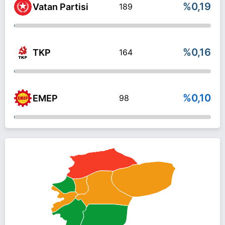
%0,19
Vatan Partisi
189
%0,16
TKP
164
%0,10
EMEP
98