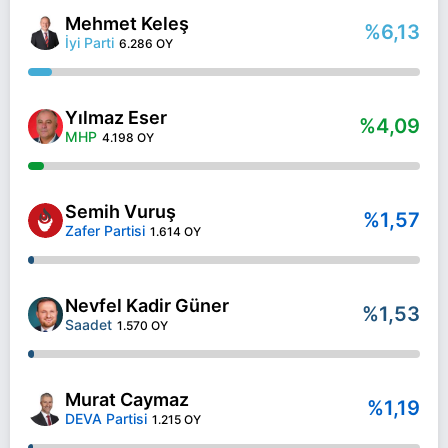
Mehmet Keleş
%6,13
İyi Parti
6.286 OY
Yılmaz Eser
%4,09
MHP
4.198 OY
Semih Vuruş
%1,57
Zafer Partisi
1.614 OY
Nevfel Kadir Güner
%1,53
Saadet
1.570 OY
Murat Caymaz
%1,19
DEVA Partisi
1.215 OY