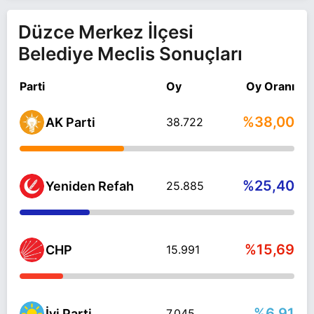
Düzce Merkez İlçesi
Belediye Meclis Sonuçları
Parti
Oy
Oy Oranı
%38,00
AK Parti
38.722
%25,40
Yeniden Refah
25.885
%15,69
CHP
15.991
%6,91
İyi Parti
7.045