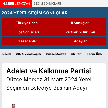
SEÇİM SONUÇLARI
2024 YEREL SEÇİM SONUÇLARI
Türkiye Geneli
İl Sonuçları
İlçe Sonuçları
Partilerin Durumu
Kazananlar
Adaylar
›
›
›
›
Seçim
2024 Yerel Seçim
Düzce Merkez
AK Parti
Faruk Özlü
Adalet ve Kalkınma Partisi
Düzce Merkez 31 Mart 2024 Yerel
Seçimleri Belediye Başkan Adayı