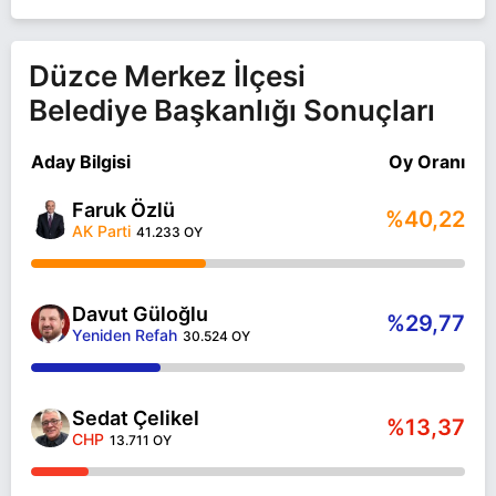
ÇOCUK BABASIDIR.
Faruk Özlü Düzce MERKEZ belediye başkan adayı
Düzce Merkez İlçesi
olarak AK Parti ile 31 Mart 2024 yerel seçimlerinde
Belediye Başkanlığı Sonuçları
yarışıyor. Faruk Özlü ile ilgili daha fazla bilgi için
Faruk Özlü Haberleri
sayfamızı ziyaret edin.
Aday Bilgisi
Oy Oranı
Faruk Özlü
%40,22
AK Parti
41.233 OY
Davut Güloğlu
%29,77
Yeniden Refah
30.524 OY
Sedat Çelikel
%13,37
CHP
13.711 OY