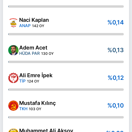
Naci Kaplan
%0,14
ANAP
142 OY
Adem Acet
%0,13
HÜDA PAR
130 OY
Ali Emre İpek
%0,12
TİP
124 OY
Mustafa Kılınç
%0,10
TKH
103 OY
Muhammet Ali Aksoy