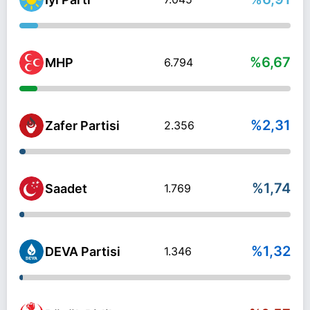
%6,67
MHP
6.794
%2,31
Zafer Partisi
2.356
%1,74
Saadet
1.769
%1,32
DEVA Partisi
1.346