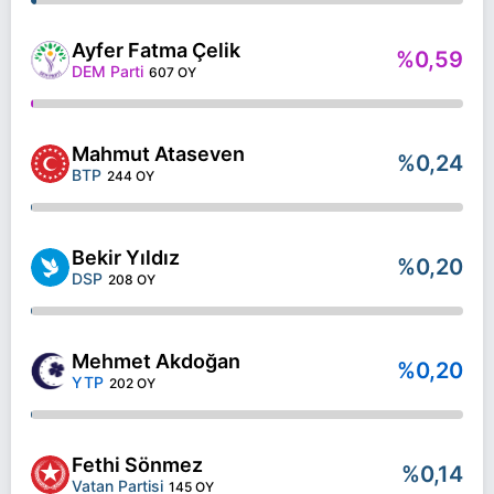
Ayfer Fatma Çelik
%0,59
DEM Parti
607 OY
Mahmut Ataseven
%0,24
BTP
244 OY
Bekir Yıldız
%0,20
DSP
208 OY
Mehmet Akdoğan
%0,20
YTP
202 OY
Fethi Sönmez
%0,14
Vatan Partisi
145 OY