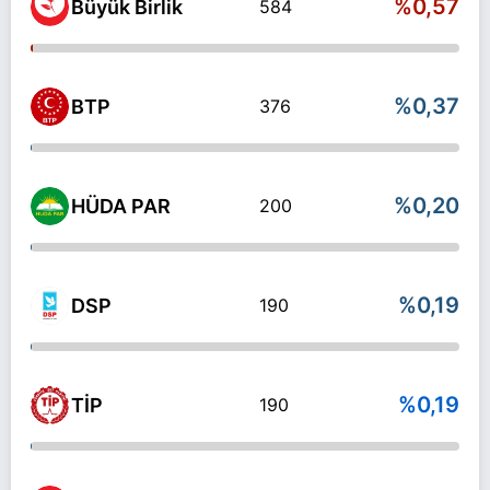
%0,57
Büyük Birlik
584
%0,37
BTP
376
%0,20
HÜDA PAR
200
%0,19
DSP
190
%0,19
TİP
190