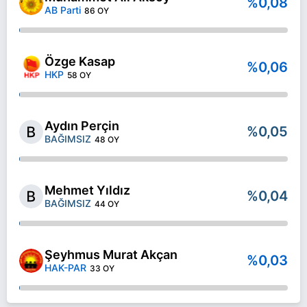
%0,08
AB Parti
86 OY
Özge Kasap
%0,06
HKP
58 OY
Aydın Perçin
%0,05
BAĞIMSIZ
48 OY
Mehmet Yıldız
%0,04
BAĞIMSIZ
44 OY
Şeyhmus Murat Akçan
%0,03
HAK-PAR
33 OY