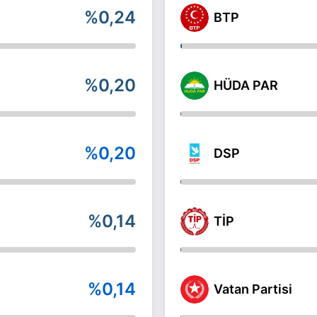
%0,24
BTP
%0,20
HÜDA PAR
%0,20
DSP
%0,14
TİP
%0,14
Vatan Partisi