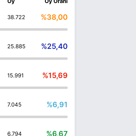
Oy
Oy Oranı
%38,00
38.722
%25,40
25.885
%15,69
15.991
%6,91
7.045
%6,67
6.794