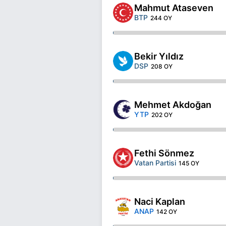
Mahmut Ataseven
BTP
244 OY
Bekir Yıldız
DSP
208 OY
Mehmet Akdoğan
YTP
202 OY
Fethi Sönmez
Vatan Partisi
145 OY
Naci Kaplan
ANAP
142 OY