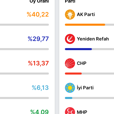
Oy Oranı
Parti
%40,22
AK Parti
%29,77
Yeniden Refah
%13,37
CHP
%6,13
İyi Parti
%4,09
MHP