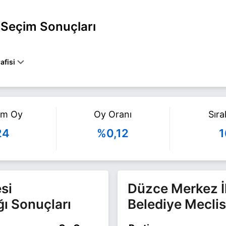
l Seçim Sonuçları
afisi
MERKEZ belediye başkan adayı olarak TİP ile 31 Mart 2024 yerel seçim
lgi için
Ali Emre İpek Haberleri
sayfamızı ziyaret edin.
am Oy
Oy Oranı
Sır
24
%0,12
1
si
Düzce Merkez İ
ğı Sonuçları
Belediye Meclis