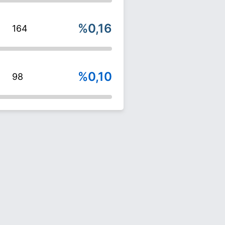
%0,16
164
%0,10
98