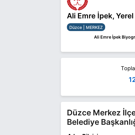
Ali Emre İpek, Yere
Düzce | MERKEZ
Ali Emre İpek Biyogr
Ali Emre İpek Düzce 
ile ilgili daha fazla bi
Topl
1
Düzce Merkez İlçe
Belediye Başkanlı