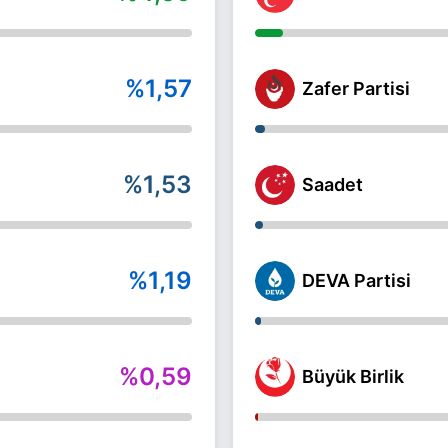
%1,57
Zafer Partisi
%1,53
Saadet
%1,19
DEVA Partisi
%0,59
Büyük Birlik