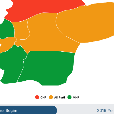
CHP
AK Parti
MHP
rel Seçim
2019 Yer