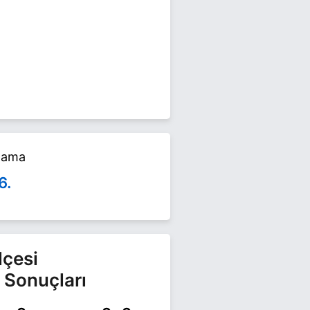
lerinde yarışıyor. Ali Emre İpek
alama
6.
lçesi
 Sonuçları