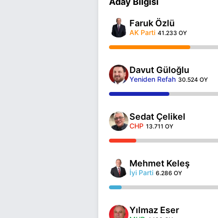
Aday Bilgisi
Faruk Özlü
AK Parti
41.233 OY
Davut Güloğlu
Yeniden Refah
30.524 OY
Sedat Çelikel
CHP
13.711 OY
Mehmet Keleş
İyi Parti
6.286 OY
Yılmaz Eser