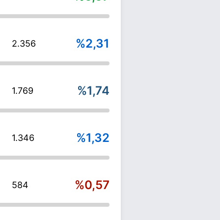
%2,31
2.356
%1,74
1.769
%1,32
1.346
%0,57
584