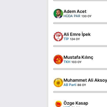
Adem Acet
HÜDA PAR
130 OY
Ali Emre İpek
TİP
124 OY
Mustafa Kılınç
TKH
103 OY
Muhammet Ali Akso
AB Parti
86 OY
Özge Kasap