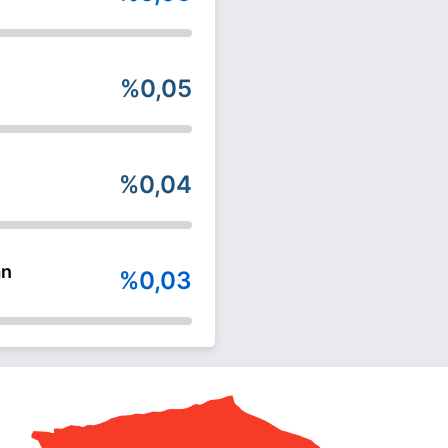
%0,05
%0,04
an
%0,03