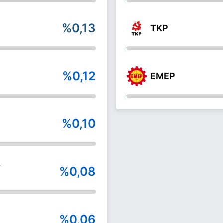
%0,13
TKP
%0,12
EMEP
%0,10
y
%0,08
%0,06