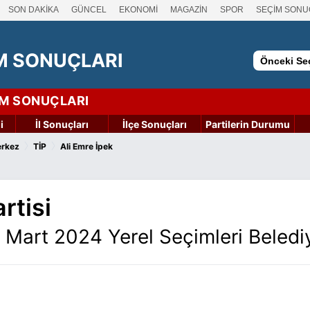
SON DAKİKA
GÜNCEL
EKONOMİ
MAGAZİN
SPOR
SEÇİM SONU
M SONUÇLARI
Önceki Seç
İM SONUÇLARI
i
İl Sonuçları
İlçe Sonuçları
Partilerin Durumu
›
›
rkez
TİP
Ali Emre İpek
rtisi
Mart 2024 Yerel Seçimleri Beledi