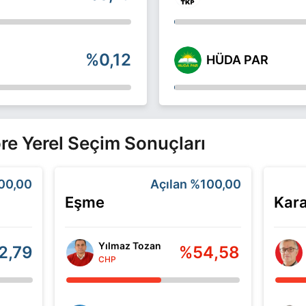
%0,12
HÜDA PAR
Göre Yerel Seçim Sonuçları
00,00
Açılan
%100,00
Eşme
Kara
Yılmaz Tozan
2,79
%54,58
CHP