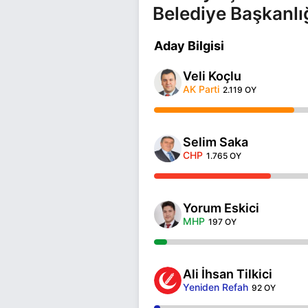
Belediye Başkanlı
Aday Bilgisi
Veli Koçlu
AK Parti
2.119 OY
Selim Saka
CHP
1.765 OY
Yorum Eskici
MHP
197 OY
Ali İhsan Tilkici
Yeniden Refah
92 OY