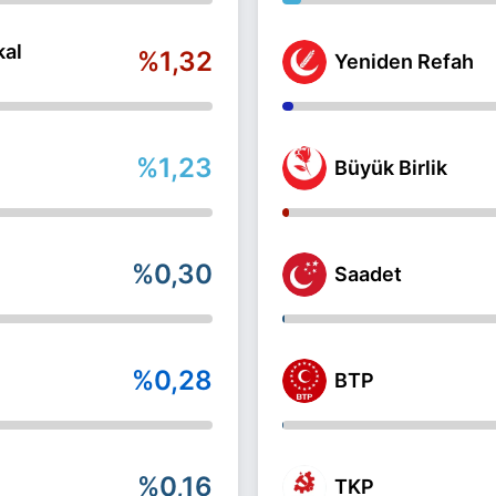
kal
%1,32
Yeniden Refah
%1,23
Büyük Birlik
%0,30
Saadet
%0,28
BTP
%0,16
TKP