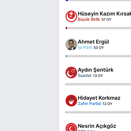
Hüseyin Kazım Kırsa
Büyük Birlik
57 OY
Ahmet Ergül
İyi Parti
53 OY
Aydın Şentürk
Saadet
13 OY
Hidayet Korkmaz
Zafer Partisi
12 OY
Nesrin Açıkgöz