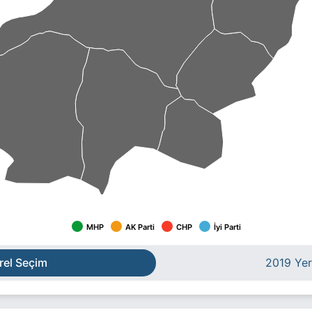
MHP
AK Parti
CHP
İyi Parti
rel Seçim
2019 Yer