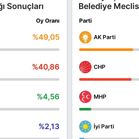
ğı Sonuçları
Belediye Meclis
Oy Oranı
Parti
%49,05
AK Parti
%40,86
CHP
%4,56
MHP
%2,13
İyi Parti