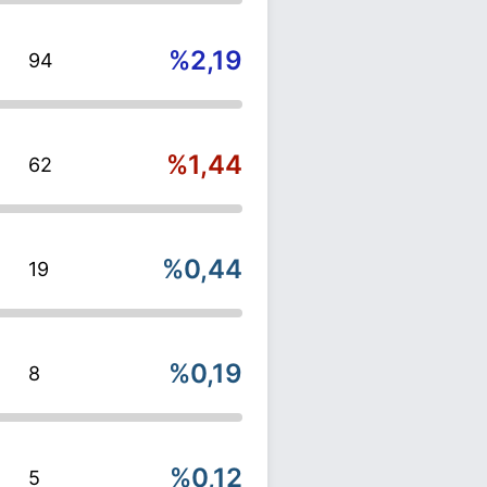
%2,19
94
%1,44
62
%0,44
19
%0,19
8
%0,12
5