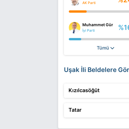
AK Parti
Muhammet Gür
%1
İyi Parti
Tümü
Uşak İli Beldelere Gö
Kızılcasöğüt
Tatar