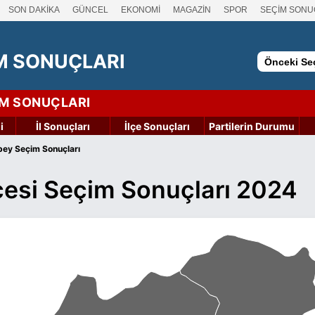
SON DAKİKA
GÜNCEL
EKONOMİ
MAGAZİN
SPOR
SEÇİM SONU
M SONUÇLARI
Önceki Seç
İM SONUÇLARI
i
İl Sonuçları
İlçe Sonuçları
Partilerin Durumu
bey Seçim Sonuçları
çesi Seçim Sonuçları 2024