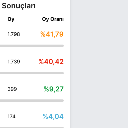
 Sonuçları
Oy
Oy Oranı
%41,79
1.798
%40,42
1.739
%9,27
399
%4,04
174