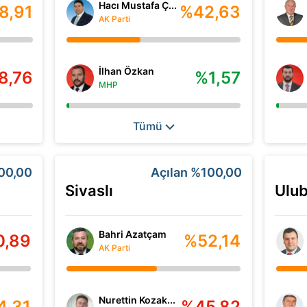
Hacı Mustafa Ç...
8,91
%42,63
AK Parti
İlhan Özkan
8,76
%1,57
MHP
Tümü
00,00
Açılan
%100,00
Sivaslı
Ulu
Bahri Azatçam
0,89
%52,14
AK Parti
Nurettin Kozak...
4,31
%45,82