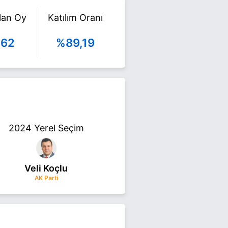
ılan Oy
Katılım Oranı
562
%89,19
2024 Yerel Seçim
Veli Koçlu
AK Parti