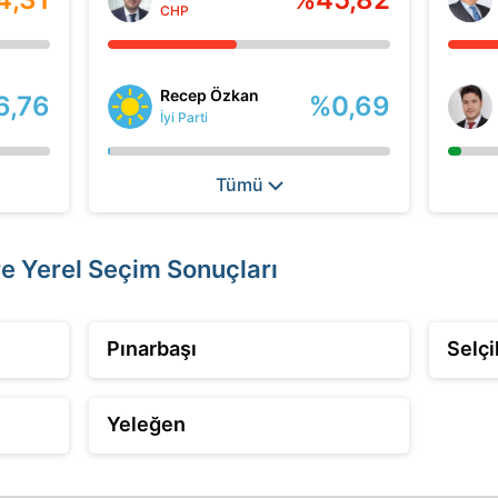
CHP
Recep Özkan
6,76
%0,69
İyi Parti
Tümü
re Yerel Seçim Sonuçları
Pınarbaşı
Selçi
Yeleğen