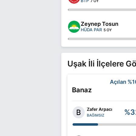
BTP
7 OY
Zeynep Tosun
HÜDA PAR
5 OY
Uşak İli İlçelere 
Açılan
%1
Banaz
Zafer Arpacı
%3
BAĞIMSIZ