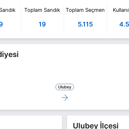
 Sandık
Toplam Sandık
Toplam Seçmen
Kullan
9
19
5.115
4.
iyesi
Ulubey
Ulubey İlçesi