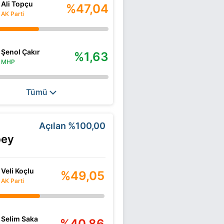
Ali Topçu
%47,04
AK Parti
Şenol Çakır
%1,63
MHP
Tümü
Açılan
%100,00
bey
Veli Koçlu
%49,05
AK Parti
Selim Saka
%40,86