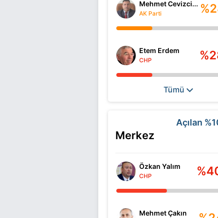
Mehmet Cevizci...
%2
AK Parti
Etem Erdem
%2
CHP
Tümü
Açılan
%1
Merkez
Özkan Yalım
%4
CHP
Mehmet Çakın
%2