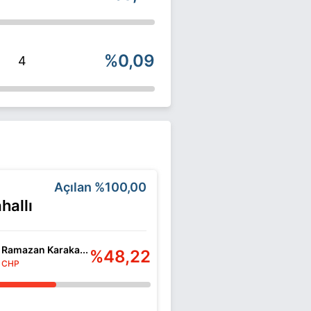
%0,09
4
Açılan
%100,00
hallı
Ramazan Karaka...
%48,22
CHP