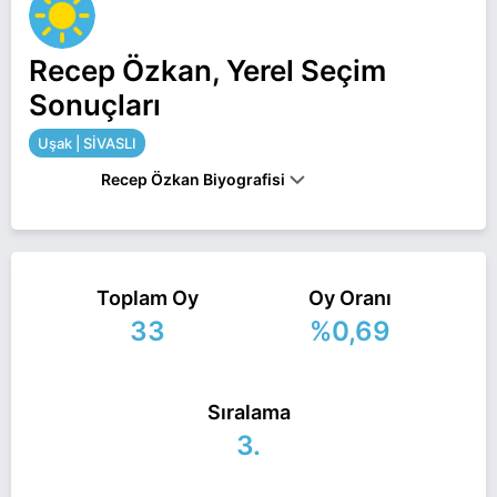
Recep Özkan, Yerel Seçim
Sonuçları
Uşak | SİVASLI
Recep Özkan Biyografisi
Recep Özkan Uşak SİVASLI belediye başkan
adayı olarak İyi Parti ile 31 Mart 2024 yerel
Toplam Oy
Oy Oranı
seçimlerinde yarışıyor. Recep Özkan ile ilgili daha
33
%0,69
fazla bilgi için
Recep Özkan Haberleri
sayfamızı
ziyaret edin.
Sıralama
3.