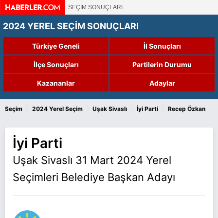
SEÇİM SONUÇLARI
2024 YEREL SEÇİM SONUÇLARI
Türkiye Geneli
İl Sonuçları
İlçe Sonuçları
Partilerin Durumu
Kazananlar
Adaylar
›
›
›
›
Seçim
2024 Yerel Seçim
Uşak Sivaslı
İyi Parti
Recep Özkan
İyi Parti
Uşak Sivaslı 31 Mart 2024 Yerel
Seçimleri Belediye Başkan Adayı