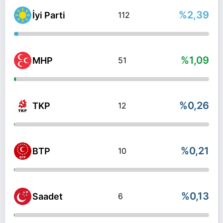
%2,39
İyi Parti
112
%1,09
MHP
51
%0,26
TKP
12
%0,21
BTP
10
%0,13
Saadet
6