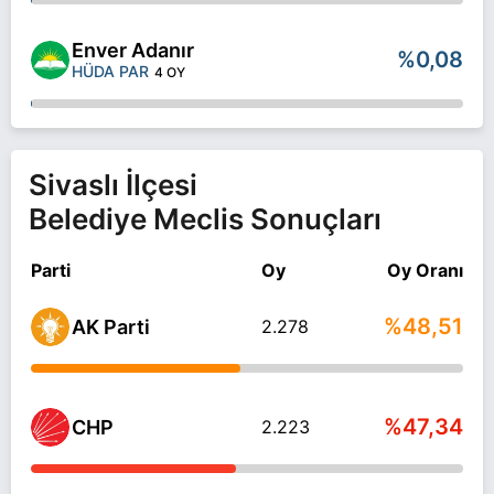
Enver Adanır
%0,08
HÜDA PAR
4 OY
Sivaslı İlçesi
Belediye Meclis Sonuçları
Parti
Oy
Oy Oranı
%48,51
AK Parti
2.278
%47,34
CHP
2.223