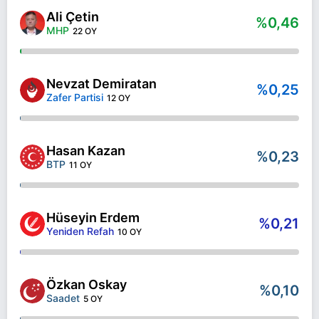
Ali Çetin
%0,46
MHP
22 OY
Nevzat Demiratan
%0,25
Zafer Partisi
12 OY
Hasan Kazan
%0,23
BTP
11 OY
Hüseyin Erdem
%0,21
Yeniden Refah
10 OY
Özkan Oskay
%0,10
Saadet
5 OY