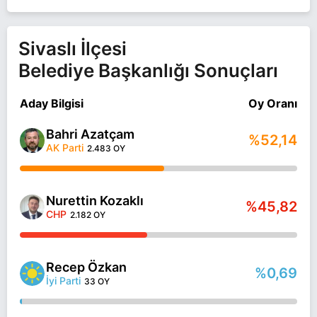
Sivaslı İlçesi
Belediye Başkanlığı Sonuçları
Aday Bilgisi
Oy Oranı
Bahri Azatçam
%52,14
AK Parti
2.483 OY
Nurettin Kozaklı
%45,82
CHP
2.182 OY
Recep Özkan
%0,69
İyi Parti
33 OY