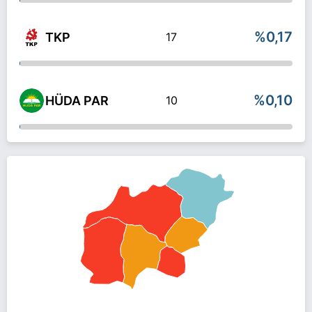
%0,17
TKP
17
%0,10
HÜDA PAR
10