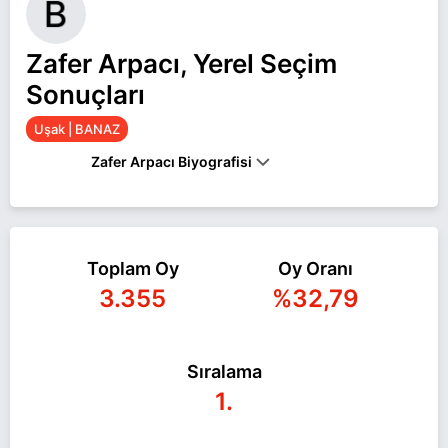
Zafer Arpacı, Yerel Seçim
Sonuçları
Uşak | BANAZ
Zafer Arpacı Biyografisi
Zafer Arpacı Uşak BANAZ belediye başkan adayı
olarak Bağımsız ile 31 Mart 2024 yerel
Toplam Oy
Oy Oranı
seçimlerinde yarışıyor. Zafer Arpacı ile ilgili daha
3.355
%32,79
fazla bilgi için
Zafer Arpacı Haberleri
sayfamızı
ziyaret edin.
Sıralama
1.