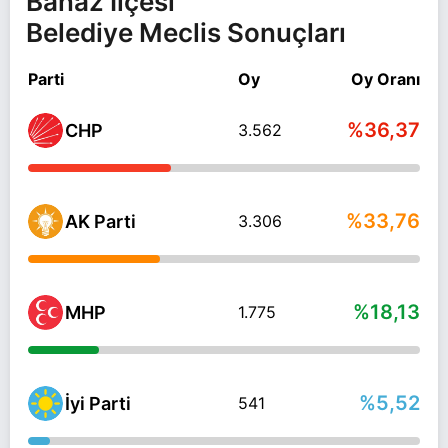
Banaz İlçesi
Belediye Meclis Sonuçları
Parti
Oy
Oy Oranı
%36,37
CHP
3.562
%33,76
AK Parti
3.306
%18,13
MHP
1.775
%5,52
İyi Parti
541