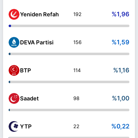
%1,96
Yeniden Refah
192
%1,59
DEVA Partisi
156
%1,16
BTP
114
%1,00
Saadet
98
%0,22
YTP
22