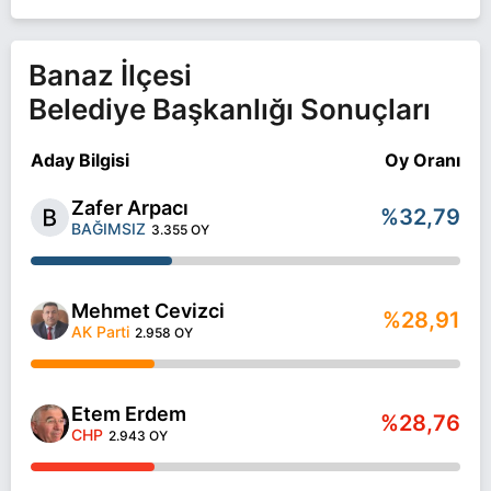
Banaz İlçesi
Belediye Başkanlığı Sonuçları
Aday Bilgisi
Oy Oranı
Zafer Arpacı
%32,79
BAĞIMSIZ
3.355 OY
Mehmet Cevizci
%28,91
AK Parti
2.958 OY
Etem Erdem
%28,76
CHP
2.943 OY