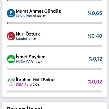
Murat Ahmet Gündüz
%0,65
DEVA Partisi
66 OY
Nuri Öztürk
%0,40
Saadet
41 OY
İsmet Saydam
%0,12
HÜDA PAR
12 OY
İbrahim Halil Sakur
%0,02
DEM Parti
2 OY