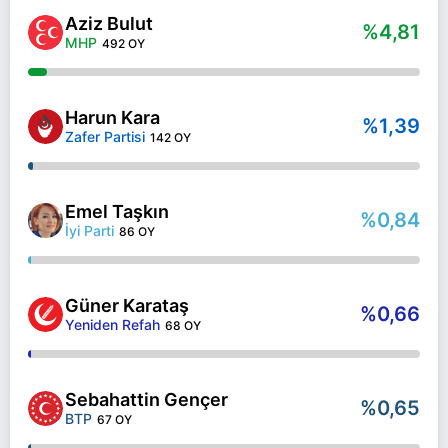
Aziz Bulut
%4,81
MHP
492 OY
Harun Kara
%1,39
Zafer Partisi
142 OY
Emel Taşkın
%0,84
İyi Parti
86 OY
Güner Karataş
%0,66
Yeniden Refah
68 OY
Sebahattin Gençer
%0,65
BTP
67 OY