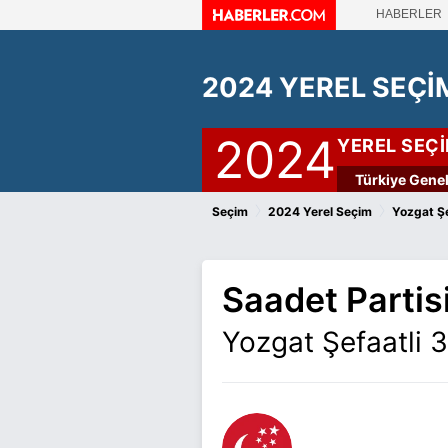
HABERLER
2024 YEREL SEÇİ
2024
YEREL SEÇ
Türkiye Genel
›
›
Seçim
2024 Yerel Seçim
Yozgat Şe
Saadet Partis
Yozgat Şefaatli 