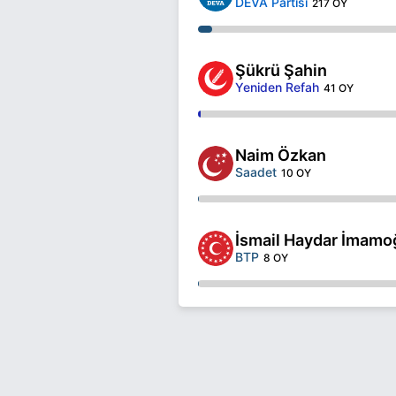
DEVA Partisi
217 OY
Şükrü Şahin
Yeniden Refah
41 OY
Naim Özkan
Saadet
10 OY
İsmail Haydar İmamo
BTP
8 OY