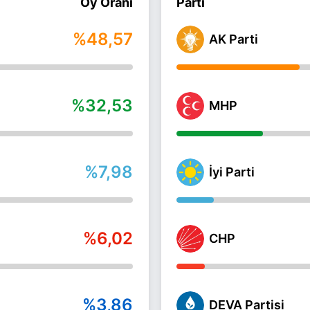
Oy Oranı
Parti
%48,57
AK Parti
%32,53
MHP
%7,98
İyi Parti
%6,02
CHP
%3,86
DEVA Partisi