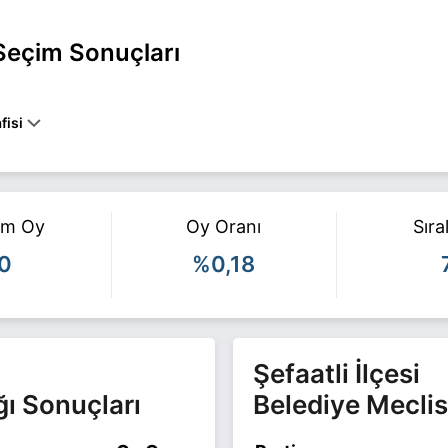
Seçim Sonuçları
fisi
EFAATLİ belediye başkan adayı olarak Saadet ile 31 Mart 2024 yerel
azla bilgi için
Naim Özkan Haberleri
sayfamızı ziyaret edin.
am Oy
Oy Oranı
Sır
0
%0,18
Şefaatli İlçesi
ğı Sonuçları
Belediye Meclis