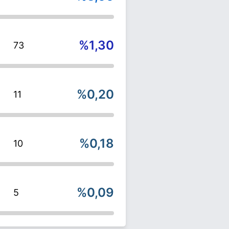
%1,30
73
%0,20
11
%0,18
10
%0,09
5