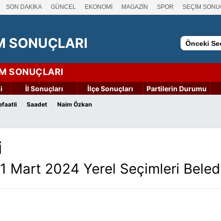
SON DAKİKA
GÜNCEL
EKONOMİ
MAGAZİN
SPOR
SEÇİM SONU
M SONUÇLARI
Önceki Seç
İM SONUÇLARI
i
İl Sonuçları
İlçe Sonuçları
Partilerin Durumu
›
›
faatli
Saadet
Naim Özkan
i
31 Mart 2024 Yerel Seçimleri Bele