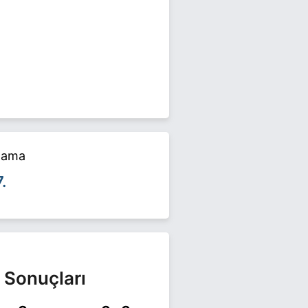
 seçimlerinde yarışıyor. Naim
alama
7.
 Sonuçları