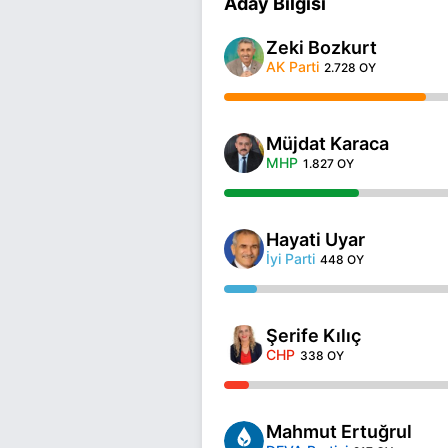
Aday Bilgisi
Zeki Bozkurt
AK Parti
2.728 OY
Müjdat Karaca
MHP
1.827 OY
Hayati Uyar
İyi Parti
448 OY
Şerife Kılıç
CHP
338 OY
Mahmut Ertuğrul