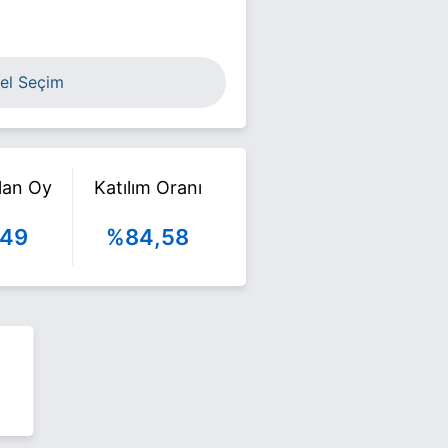
el Seçim
ılan Oy
Katılım Oranı
849
%84,58