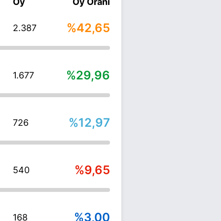
Oy
Oy Oranı
%42,65
2.387
%29,96
1.677
%12,97
726
%9,65
540
%3,00
168