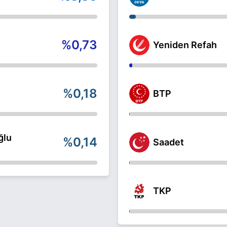
%0,73
Yeniden Refah
%0,18
BTP
ğlu
%0,14
Saadet
TKP