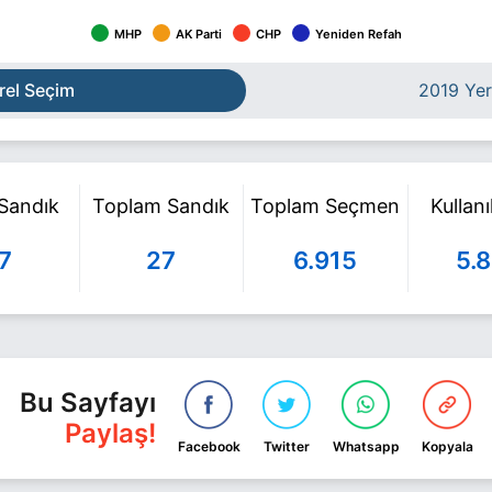
MHP
AK Parti
CHP
Yeniden Refah
rel Seçim
2019 Yer
 Sandık
Toplam Sandık
Toplam Seçmen
Kullan
7
27
6.915
5.
Bu Sayfayı
Paylaş!
Facebook
Twitter
Whatsapp
Kopyala