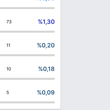
%1,30
73
%0,20
11
%0,18
10
%0,09
5