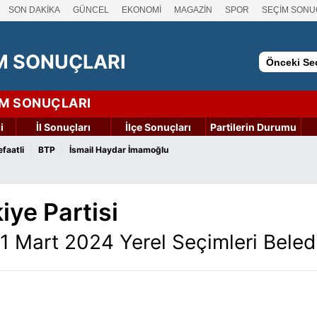
SON DAKİKA
GÜNCEL
EKONOMİ
MAGAZİN
SPOR
SEÇİM SONU
M SONUÇLARI
Önceki Seç
İM SONUÇLARI
i
İl Sonuçları
İlçe Sonuçları
Partilerin Durumu
›
›
faatli
BTP
İsmail Haydar İmamoğlu
iye Partisi
31 Mart 2024 Yerel Seçimleri Bele