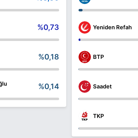
%0,73
Yeniden Refah
%0,18
BTP
ğlu
%0,14
Saadet
TKP