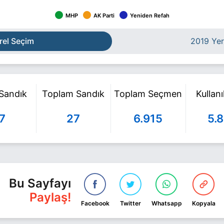
MHP
AK Parti
Yeniden Refah
rel Seçim
2019 Yer
 Sandık
Toplam Sandık
Toplam Seçmen
Kullan
7
27
6.915
5.
Bu Sayfayı
Paylaş!
Facebook
Twitter
Whatsapp
Kopyala