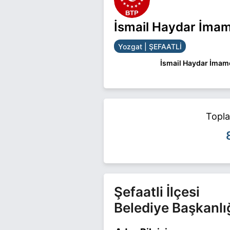
İsmail Haydar İmam
Yozgat | ŞEFAATLİ
İsmail Haydar İmamo
İsmail Haydar İmamoğ
İsmail Haydar İmamoğlu
Topl
Şefaatli İlçesi
Belediye Başkanlı