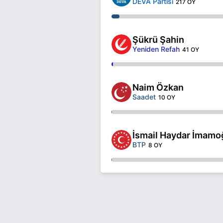
DEVA Partisi
217 OY
Şükrü Şahin
Yeniden Refah
41 OY
Naim Özkan
Saadet
10 OY
İsmail Haydar İmamo
BTP
8 OY