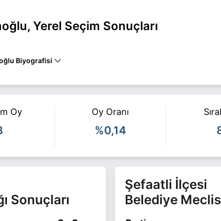
oğlu, Yerel Seçim Sonuçları
ğlu Biyografisi
lu Yozgat ŞEFAATLİ belediye başkan adayı olarak BTP ile 31 Mart 20
 ile ilgili daha fazla bilgi için
İsmail Haydar İmamoğlu Haberleri
sa
am Oy
Oy Oranı
Sır
8
%0,14
Şefaatli İlçesi
ğı Sonuçları
Belediye Meclis