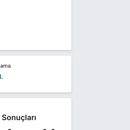
24 yerel seçimlerinde yarışıyor.
yfamızı ziyaret edin.
alama
8.
 Sonuçları