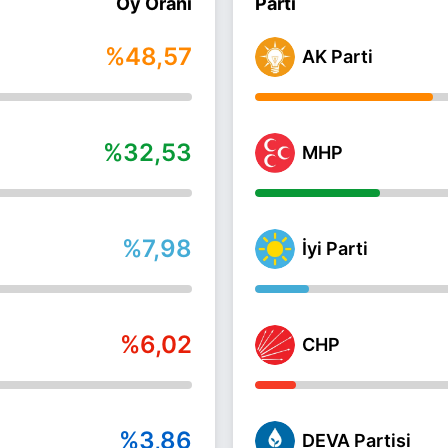
Oy Oranı
Parti
%48,57
AK Parti
%32,53
MHP
%7,98
İyi Parti
%6,02
CHP
%3,86
DEVA Partisi