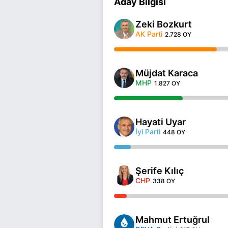
Aday Bilgisi
Zeki Bozkurt
AK Parti
2.728 OY
Müjdat Karaca
MHP
1.827 OY
Hayati Uyar
İyi Parti
448 OY
Şerife Kılıç
CHP
338 OY
Mahmut Ertuğrul