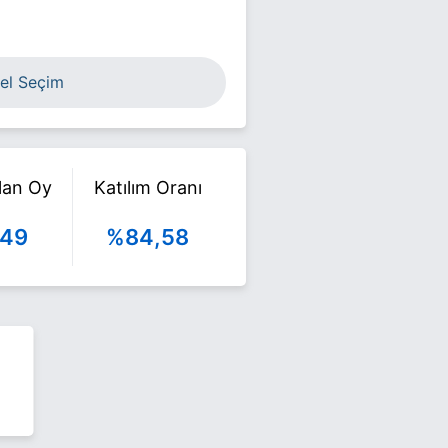
el Seçim
ılan Oy
Katılım Oranı
849
%84,58