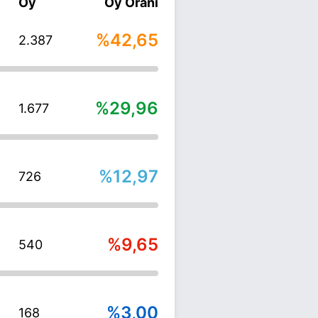
Oy
Oy Oranı
%42,65
2.387
%29,96
1.677
%12,97
726
%9,65
540
%3,00
168