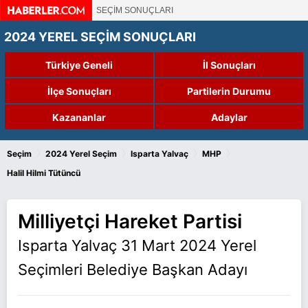
SEÇİM SONUÇLARI
2024 YEREL SEÇİM SONUÇLARI
Türkiye Geneli
İl Sonuçları
İlçe Sonuçları
Partilerin Durumu
Kazananlar
Adaylar
›
›
›
›
Seçim
2024 Yerel Seçim
Isparta Yalvaç
MHP
Halil Hilmi Tütüncü
Milliyetçi Hareket Partisi
Isparta Yalvaç 31 Mart 2024 Yerel
Seçimleri Belediye Başkan Adayı