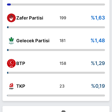
%1,63
Zafer Partisi
199
%1,48
Gelecek Partisi
181
%1,29
BTP
158
%0,19
TKP
23