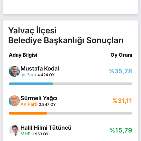
SEÇILDI.MHP'DEN TEKRAR ISPARTA'NIN YALVAÇ
BELEDIYE BAŞKAN ADAYI GÖSTERILEN
TÜTÜNCÜ, EVLI VE IKI ÇOCUK BABASIDIR.
Halil Hilmi Tütüncü Isparta YALVAÇ belediye
Yalvaç İlçesi
başkan adayı olarak MHP ile 31 Mart 2024 yerel
Belediye Başkanlığı Sonuçları
seçimlerinde yarışıyor. Halil Hilmi Tütüncü ile ilgili
daha fazla bilgi için
Halil Hilmi Tütüncü Haberleri
sayfamızı ziyaret edin.
Aday Bilgisi
Oy Oranı
Mustafa Kodal
%35,78
İyi Parti
4.424 OY
Sürmeli Yağcı
%31,11
AK Parti
3.847 OY
Halil Hilmi Tütüncü
%15,79
MHP
1.953 OY