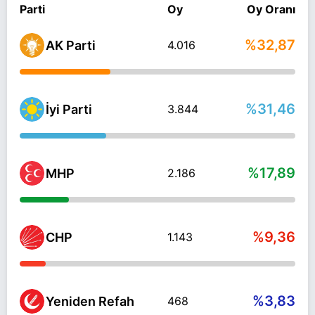
Parti
Oy
Oy Oranı
%32,87
AK Parti
4.016
%31,46
İyi Parti
3.844
%17,89
MHP
2.186
%9,36
CHP
1.143
%3,83
Yeniden Refah
468