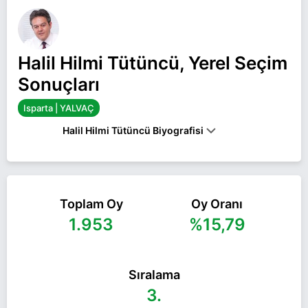
Halil Hilmi Tütüncü, Yerel Seçim
Sonuçları
Isparta | YALVAÇ
Halil Hilmi Tütüncü Biyografisi
HALIL HILMI TÜTÜNCÜ, 1975 YILINDA
ISPARTA'DA DOĞDU. ORTAOKUL VE LISEYI
YALVAÇ İMAM HATIP LISESINDE BITIRDI. SELÇUK
ÜNIVERSITESI HUKUK FAKÜLTESI'NI
Toplam Oy
Oy Oranı
TAMAMLAYAN TÜTÜNCÜ, 15 YIL YALVAÇ'TA
1.953
%15,79
AVUKATLIK YAPTI. TÜTÜNCÜ, YALVAÇ SANAYI VE
TICARET ODASI, GELENDOST BELEDIYESI,
YUKARI KAŞIKARA, KUMDANLI, BAĞKONAK,
KÖRKÜLER BELEDIYESI GIBI BIRÇOK KURUMUN
Sıralama
HUKUK DANIŞMANLIĞINI VE AVUKATLIĞINI
YAPTI. TÜTÜNCÜ, 2014 VE 2019 SEÇIMLERINDE
3.
MHP'DEN YALVAÇ BELEDIYE BAŞKANI