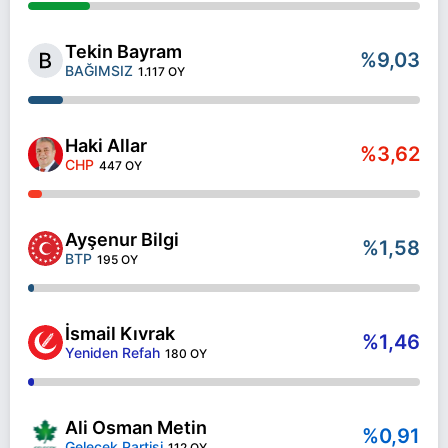
Tekin Bayram
%9,03
BAĞIMSIZ
1.117 OY
Haki Allar
%3,62
CHP
447 OY
Ayşenur Bilgi
%1,58
BTP
195 OY
İsmail Kıvrak
%1,46
Yeniden Refah
180 OY
Ali Osman Metin
%0,91
Gelecek Partisi
112 OY