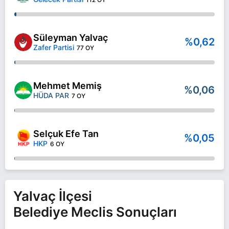
Süleyman Yalvaç
%0,62
Zafer Partisi
77 OY
Mehmet Memiş
%0,06
HÜDA PAR
7 OY
Selçuk Efe Tan
%0,05
HKP
6 OY
Yalvaç İlçesi
Belediye Meclis Sonuçları