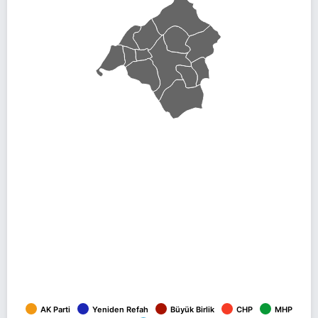
AK Parti
Yeniden Refah
Büyük Birlik
CHP
MHP