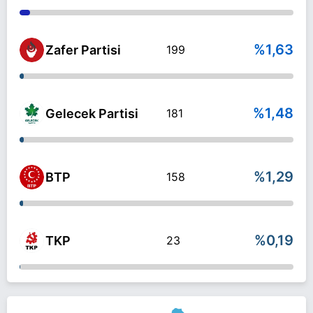
%1,63
Zafer Partisi
199
%1,48
Gelecek Partisi
181
%1,29
BTP
158
%0,19
TKP
23