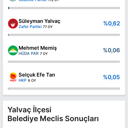
Süleyman Yalvaç
%0,62
Zafer Partisi
77 OY
Mehmet Memiş
%0,06
HÜDA PAR
7 OY
Selçuk Efe Tan
%0,05
HKP
6 OY
Yalvaç İlçesi
Belediye Meclis Sonuçları