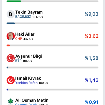
Tekin Bayram
%9,03
BAĞIMSIZ
1.117 OY
Haki Allar
%3,62
CHP
447 OY
Ayşenur Bilgi
%1,58
BTP
195 OY
İsmail Kıvrak
%1,46
Yeniden Refah
180 OY
Ali Osman Metin
%0,91
Gelecek Partisi
112 OY