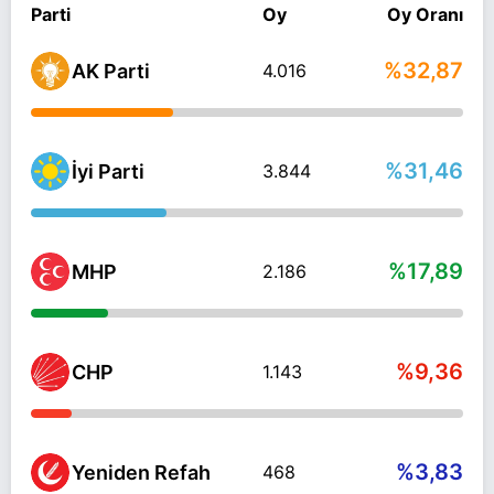
Parti
Oy
Oy Oranı
%32,87
AK Parti
4.016
%31,46
İyi Parti
3.844
%17,89
MHP
2.186
%9,36
CHP
1.143
%3,83
Yeniden Refah
468