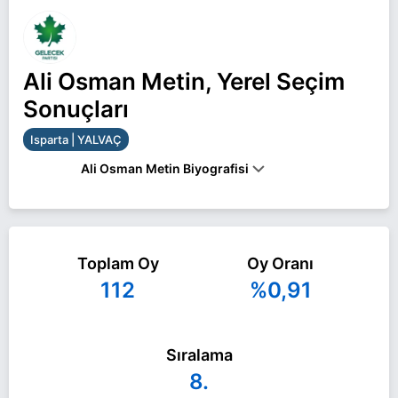
Ali Osman Metin, Yerel Seçim
Sonuçları
Isparta | YALVAÇ
Ali Osman Metin Biyografisi
Ali Osman Metin Isparta YALVAÇ belediye başkan
adayı olarak Gelecek Partisi ile 31 Mart 2024 yerel
Toplam Oy
Oy Oranı
seçimlerinde yarışıyor. Ali Osman Metin ile ilgili
112
%0,91
daha fazla bilgi için
Ali Osman Metin Haberleri
sayfamızı ziyaret edin.
Sıralama
8.