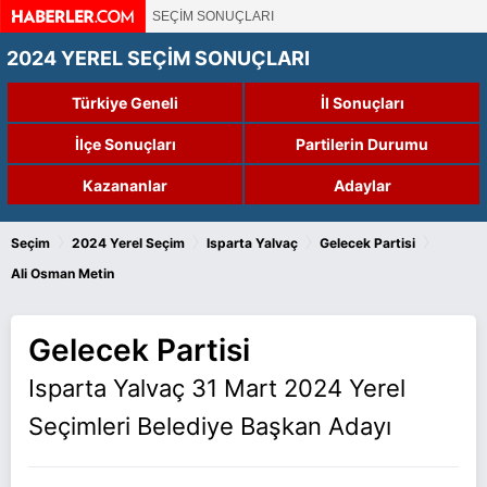
SEÇİM SONUÇLARI
2024 YEREL SEÇİM SONUÇLARI
Türkiye Geneli
İl Sonuçları
İlçe Sonuçları
Partilerin Durumu
Kazananlar
Adaylar
›
›
›
›
Seçim
2024 Yerel Seçim
Isparta Yalvaç
Gelecek Partisi
Ali Osman Metin
Gelecek Partisi
Isparta Yalvaç 31 Mart 2024 Yerel
Seçimleri Belediye Başkan Adayı