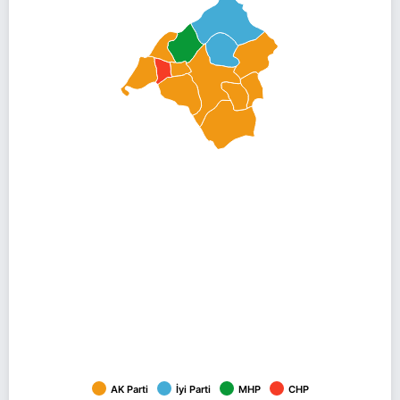
AK Parti
İyi Parti
MHP
CHP