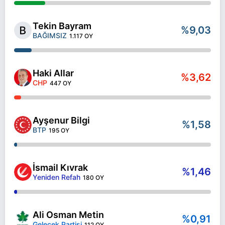
Tekin Bayram
%9,03
BAĞIMSIZ
1.117 OY
Haki Allar
%3,62
CHP
447 OY
Ayşenur Bilgi
%1,58
BTP
195 OY
İsmail Kıvrak
%1,46
Yeniden Refah
180 OY
Ali Osman Metin
%0,91
Gelecek Partisi
112 OY