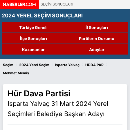
SEÇİM SONUÇLARI
2024 YEREL SEÇİM SONUÇLARI
Türkiye Geneli
İl Sonuçları
İlçe Sonuçları
Partilerin Durumu
Kazananlar
Adaylar
›
›
›
›
Seçim
2024 Yerel Seçim
Isparta Yalvaç
HÜDA PAR
Mehmet Memiş
Hür Dava Partisi
Isparta Yalvaç 31 Mart 2024 Yerel
Seçimleri Belediye Başkan Adayı