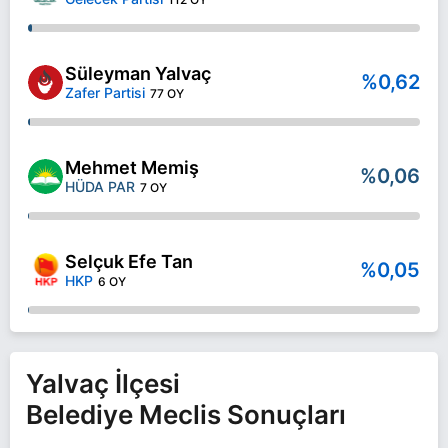
Süleyman Yalvaç
%0,62
Zafer Partisi
77 OY
Mehmet Memiş
%0,06
HÜDA PAR
7 OY
Selçuk Efe Tan
%0,05
HKP
6 OY
Yalvaç İlçesi
Belediye Meclis Sonuçları