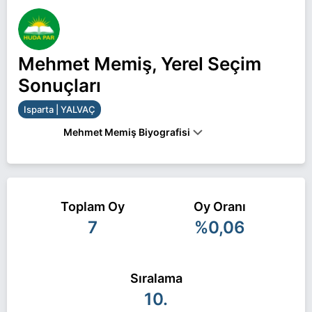
Mehmet Memiş, Yerel Seçim
Sonuçları
Isparta | YALVAÇ
Mehmet Memiş Biyografisi
Mehmet Memiş Isparta YALVAÇ belediye başkan
adayı olarak HÜDA PAR ile 31 Mart 2024 yerel
Toplam Oy
Oy Oranı
seçimlerinde yarışıyor. Mehmet Memiş ile ilgili daha
7
%0,06
fazla bilgi için
Mehmet Memiş Haberleri
sayfamızı
ziyaret edin.
Sıralama
10.