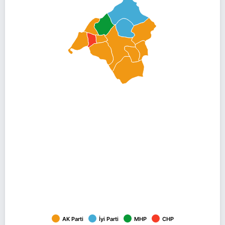
AK Parti
İyi Parti
MHP
CHP