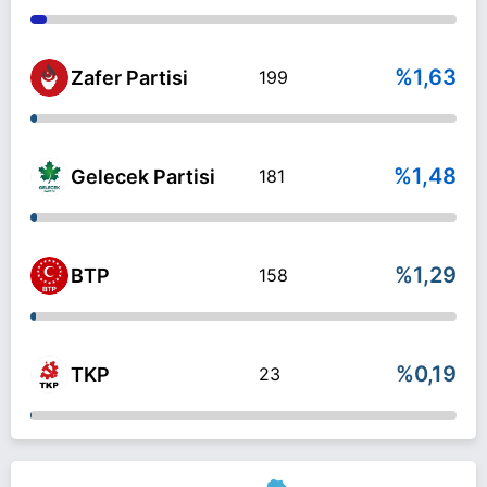
%1,63
Zafer Partisi
199
%1,48
Gelecek Partisi
181
%1,29
BTP
158
%0,19
TKP
23