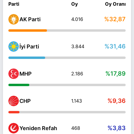
Parti
Oy
Oy Oranı
%32,87
AK Parti
4.016
%31,46
İyi Parti
3.844
%17,89
MHP
2.186
%9,36
CHP
1.143
%3,83
Yeniden Refah
468