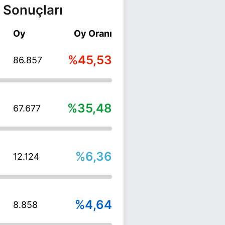
 Sonuçları
Oy
Oy Oranı
%45,53
86.857
%35,48
67.677
%6,36
12.124
%4,64
8.858