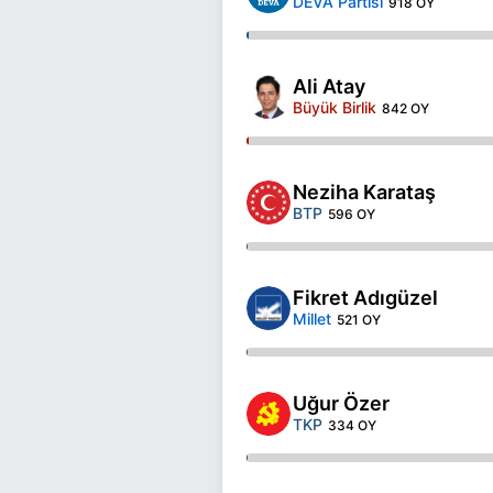
DEVA Partisi
918 OY
Ali Atay
Büyük Birlik
842 OY
Neziha Karataş
BTP
596 OY
Fikret Adıgüzel
Millet
521 OY
Uğur Özer
TKP
334 OY