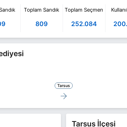
 Sandık
Toplam Sandık
Toplam Seçmen
Kullan
09
809
252.084
200
ediyesi
Tarsus
Tarsus İlçesi