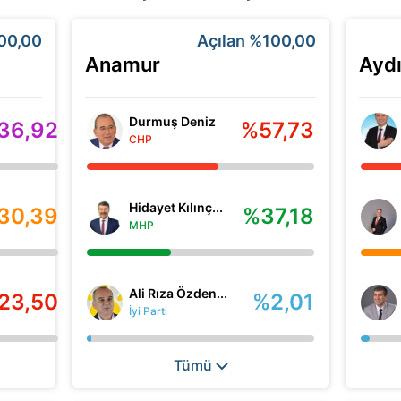
00,00
Açılan
%100,00
Anamur
Aydı
Durmuş Deniz
36,92
%57,73
CHP
Hidayet Kılınç...
30,39
%37,18
MHP
Ali Rıza Özden...
23,50
%2,01
İyi Parti
Tümü