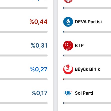
%0,44
DEVA Partisi
%0,31
BTP
%0,27
Büyük Birlik
%0,17
Sol Parti