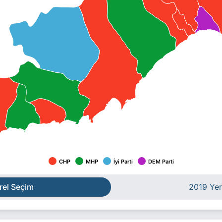
CHP
MHP
İyi Parti
DEM Parti
rel Seçim
2019 Yer