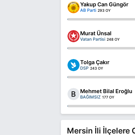
Yakup Can Güngör
AB Parti
293 OY
Murat Ünsal
Vatan Partisi
248 OY
Tolga Çakır
DSP
243 OY
Mehmet Bilal Eroğlu
BAĞIMSIZ
177 OY
Mersin İli İlçeler