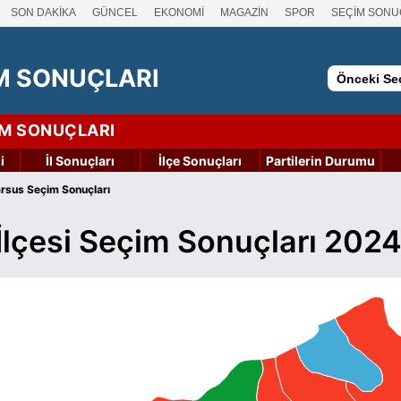
SON DAKİKA
GÜNCEL
EKONOMİ
MAGAZİN
SPOR
SEÇİM SONU
M SONUÇLARI
Önceki Seç
İM SONUÇLARI
i
İl Sonuçları
İlçe Sonuçları
Partilerin Durumu
rsus Seçim Sonuçları
İlçesi Seçim Sonuçları 202