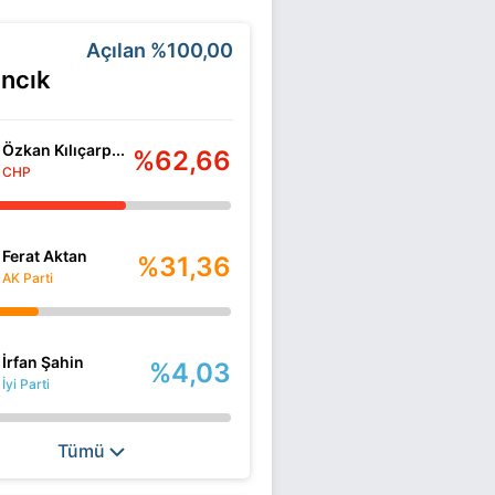
Açılan
%100,00
ncık
Özkan Kılıçarp...
%62,66
CHP
Ferat Aktan
%31,36
AK Parti
İrfan Şahin
%4,03
İyi Parti
Tümü