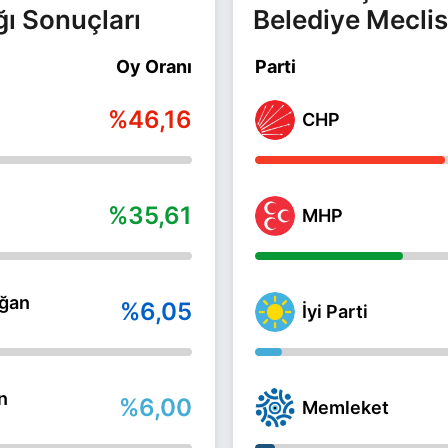
ğı Sonuçları
Belediye Meclis
Oy Oranı
Parti
%46,16
CHP
%35,61
MHP
ğan
%6,05
İyi Parti
n
%6,00
Memleket