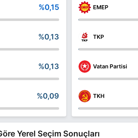
%0,15
EMEP
%0,13
TKP
%0,13
Vatan Partisi
%0,09
TKH
e Göre Yerel Seçim Sonuçları