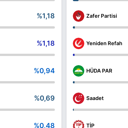
%1,18
Zafer Partisi
%1,18
Yeniden Refah
%0,94
HÜDA PAR
%0,69
Saadet
%0,48
TİP