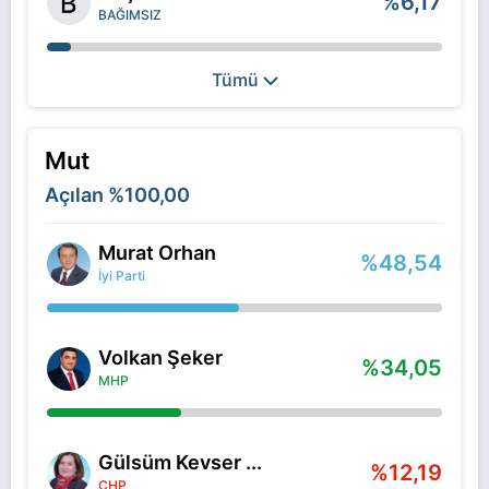
%6,17
BAĞIMSIZ
Tümü
Mut
Açılan
%100,00
Murat Orhan
%48,54
İyi Parti
Volkan Şeker
%34,05
MHP
Gülsüm Kevser ...
%12,19
CHP