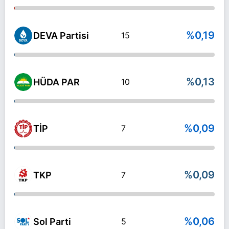
%0,19
DEVA Partisi
15
%0,13
HÜDA PAR
10
%0,09
TİP
7
%0,09
TKP
7
%0,06
Sol Parti
5