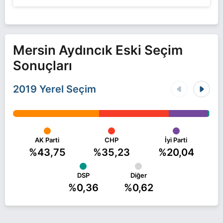
Mersin Aydıncık Eski Seçim
Sonuçları
2019 Yerel Seçim
AK Parti
CHP
İyi Parti
%43,75
%35,23
%20,04
DSP
Diğer
%0,36
%0,62