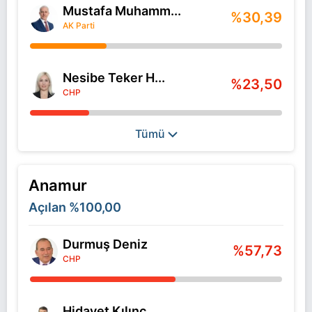
Mustafa Muhamm...
%30,39
AK Parti
Nesibe Teker H...
%23,50
CHP
Tümü
Anamur
Açılan
%100,00
Durmuş Deniz
%57,73
CHP
Hidayet Kılınç...