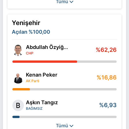
Tümü
Yenişehir
Açılan
%100,00
Abdullah Özyiğ...
%62,26
CHP
Kenan Peker
%16,86
AK Parti
Aşkın Tangız
%6,93
BAĞIMSIZ
Tümü