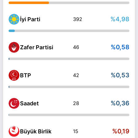
%4,98
İyi Parti
392
%0,58
Zafer Partisi
46
%0,53
BTP
42
%0,36
Saadet
28
%0,19
Büyük Birlik
15