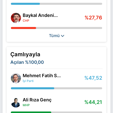
Baykal Arıdeni...
%27,76
CHP
Tümü
Çamlıyayla
Açılan
%100,00
Mehmet Fatih S...
%47,52
İyi Parti
Ali Rıza Genç
%44,21
MHP