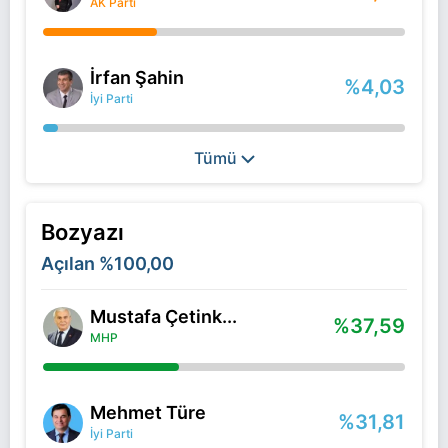
AK Parti
İrfan Şahin
%4,03
İyi Parti
Tümü
Bozyazı
Açılan
%100,00
Mustafa Çetink...
%37,59
MHP
Mehmet Türe
%31,81
İyi Parti