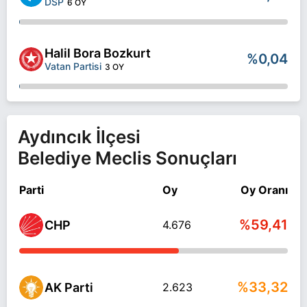
DSP
6 OY
Halil Bora Bozkurt
%0,04
Vatan Partisi
3 OY
Aydıncık İlçesi
Belediye Meclis Sonuçları
Parti
Oy
Oy Oranı
%59,41
CHP
4.676
%33,32
AK Parti
2.623