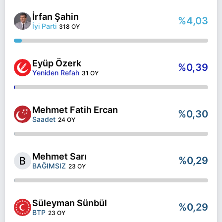
İrfan Şahin
%4,03
İyi Parti
318 OY
Eyüp Özerk
%0,39
Yeniden Refah
31 OY
Mehmet Fatih Ercan
%0,30
Saadet
24 OY
Mehmet Sarı
%0,29
BAĞIMSIZ
23 OY
Süleyman Sünbül
%0,29
BTP
23 OY