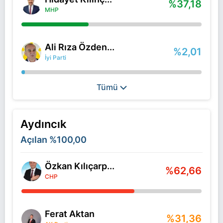
%37,18
MHP
Ali Rıza Özden...
%2,01
İyi Parti
Tümü
Aydıncık
Açılan
%100,00
Özkan Kılıçarp...
%62,66
CHP
Ferat Aktan
%31,36