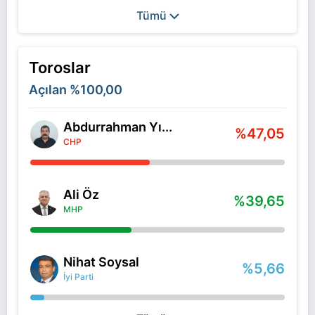
Tümü
Toroslar
Açılan
%100,00
Abdurrahman Yı...
%47,05
CHP
Ali Öz
%39,65
MHP
Nihat Soysal
%5,66
İyi Parti