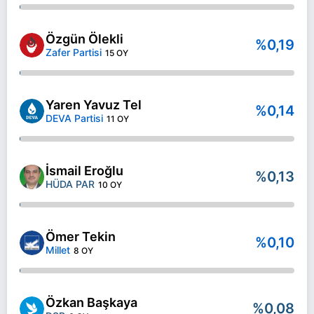
Özgün Ölekli
%0,19
Zafer Partisi
15 OY
Yaren Yavuz Tel
%0,14
DEVA Partisi
11 OY
İsmail Eroğlu
%0,13
HÜDA PAR
10 OY
Ömer Tekin
%0,10
Millet
8 OY
Özkan Başkaya
%0,08