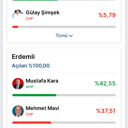
Gülay Şimşek
%5,79
CHP
Tümü
Erdemli
Açılan
%100,00
Mustafa Kara
%42,55
MHP
Mehmet Mavi
%37,51
CHP