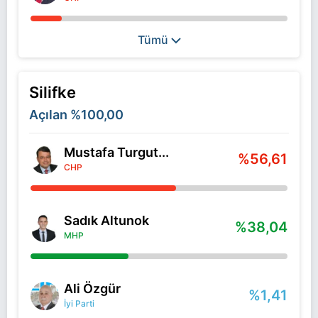
Tümü
Silifke
Açılan
%100,00
Mustafa Turgut...
%56,61
CHP
Sadık Altunok
%38,04
MHP
Ali Özgür
%1,41
İyi Parti