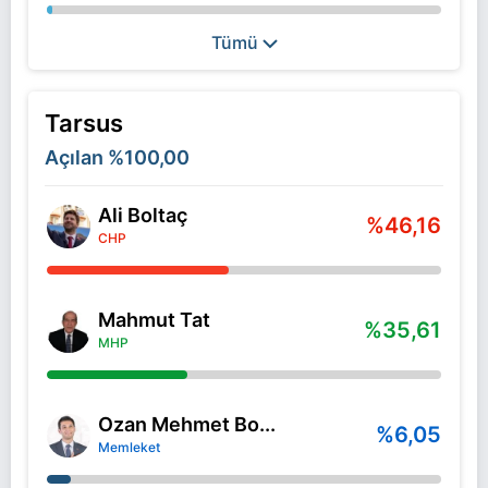
Tümü
Tarsus
Açılan
%100,00
Ali Boltaç
%46,16
CHP
Mahmut Tat
%35,61
MHP
Ozan Mehmet Bo...
%6,05
Memleket