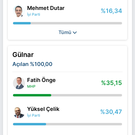
Mehmet Dutar
%16,34
İyi Parti
Tümü
Gülnar
Açılan
%100,00
Fatih Önge
%35,15
MHP
Yüksel Çelik
%30,47
İyi Parti