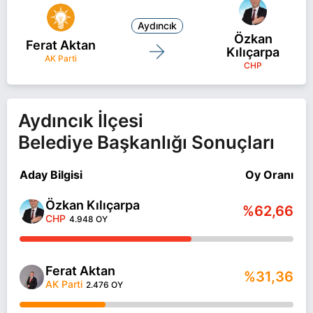
Aydıncık
Özkan
Ferat Aktan
Kılıçarpa
AK Parti
CHP
Aydıncık İlçesi
Belediye Başkanlığı Sonuçları
Aday Bilgisi
Oy Oranı
Özkan Kılıçarpa
%62,66
CHP
4.948 OY
Ferat Aktan
%31,36
AK Parti
2.476 OY