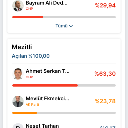
Bayram Ali Ded...
%29,94
CHP
Tümü
Mezitli
Açılan
%100,00
Ahmet Serkan T...
%63,30
CHP
Mevlüt Ekmekci...
%23,78
AK Parti
Neşet Tarhan