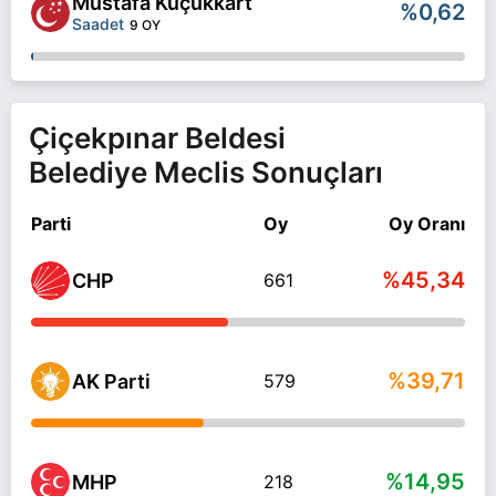
Mustafa Küçükkart
%0,62
Saadet
9 OY
Çiçekpınar Beldesi
Belediye Meclis Sonuçları
Parti
Oy
Oy Oranı
%45,34
CHP
661
%39,71
AK Parti
579
%14,95
MHP
218