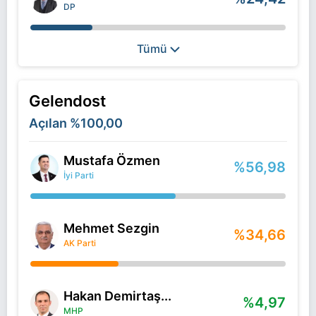
DP
Tümü
Gelendost
Açılan
%100,00
Mustafa Özmen
%56,98
İyi Parti
Mehmet Sezgin
%34,66
AK Parti
Hakan Demirtaş...
%4,97
MHP