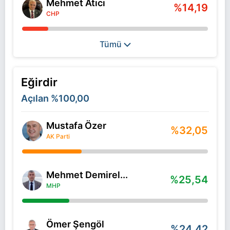
Mehmet Atıcı
%14,19
CHP
Tümü
Eğirdir
Açılan
%100,00
Mustafa Özer
%32,05
AK Parti
Mehmet Demirel...
%25,54
MHP
Ömer Şengöl
%24,42