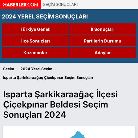
SEÇİM SONUÇLARI
2024 YEREL SEÇİM SONUÇLARI
Türkiye Geneli
İl Sonuçları
İlçe Sonuçları
Partilerin Durumu
Kazananlar
Adaylar
›
›
Seçim
2024 Yerel Seçim
Isparta Şarkikaraağaç Çiçekpınar Seçim Sonuçları
Isparta Şarkikaraağaç İlçesi
Çiçekpınar Beldesi Seçim
Sonuçları 2024