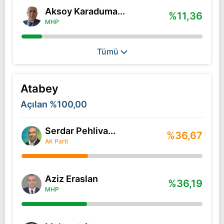
Aksoy Karaduma...
%11,36
MHP
Tümü
Atabey
Açılan
%100,00
Serdar Pehliva...
%36,67
AK Parti
Aziz Eraslan
%36,19
MHP