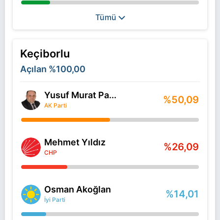
Tümü
Keçiborlu
Açılan
%100,00
Yusuf Murat Pa...
%50,09
AK Parti
Mehmet Yıldız
%26,09
CHP
Osman Akoğlan
%14,01
İyi Parti