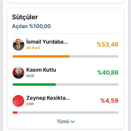
Sütçüler
Açılan
%100,00
İsmail Yurdaba...
%53,46
AK Parti
Kasım Kutlu
%40,86
MHP
Zeynep Kesikta...
%4,59
CHP
Tümü