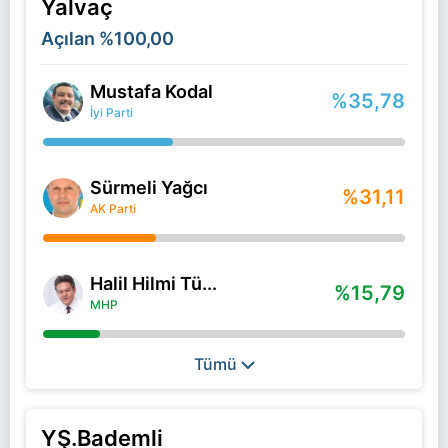
Yalvaç
Açılan
%100,00
Mustafa Kodal
%35,78
İyi Parti
Sürmeli Yağcı
%31,11
AK Parti
Halil Hilmi Tü...
%15,79
MHP
Tümü
YŞ.Bademli