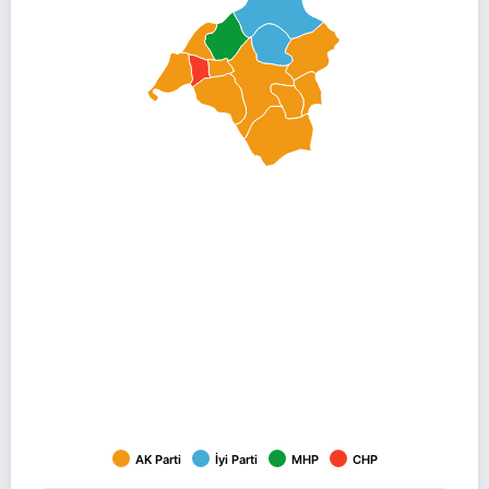
AK Parti
İyi Parti
MHP
CHP