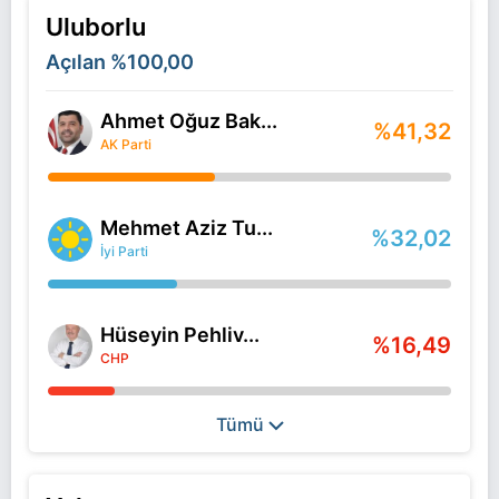
Uluborlu
Açılan
%100,00
Ahmet Oğuz Bak...
%41,32
AK Parti
Mehmet Aziz Tu...
%32,02
İyi Parti
Hüseyin Pehliv...
%16,49
CHP
Tümü