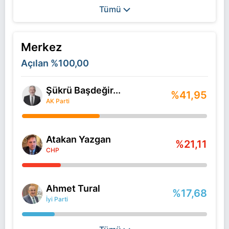
Tümü
Merkez
Açılan
%100,00
Şükrü Başdeğir...
%41,95
AK Parti
Atakan Yazgan
%21,11
CHP
Ahmet Tural
%17,68
İyi Parti