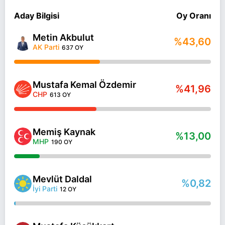
Aday Bilgisi
Oy Oranı
Metin Akbulut
%43,60
AK Parti
637 OY
Mustafa Kemal Özdemir
%41,96
CHP
613 OY
Memiş Kaynak
%13,00
MHP
190 OY
Mevlüt Daldal
%0,82
İyi Parti
12 OY