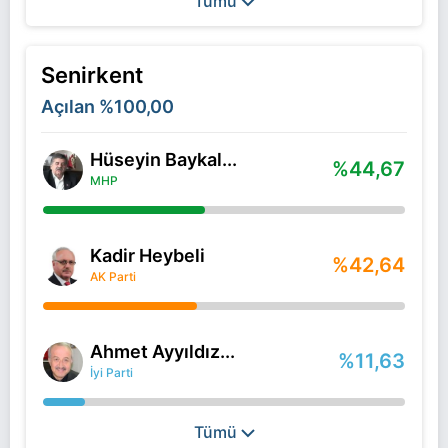
Tümü
Senirkent
Açılan
%100,00
Hüseyin Baykal...
%44,67
MHP
Kadir Heybeli
%42,64
AK Parti
Ahmet Ayyıldız...
%11,63
İyi Parti
Tümü