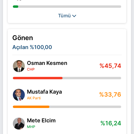
Tümü
Gönen
Açılan
%100,00
Osman Kesmen
%45,74
CHP
Mustafa Kaya
%33,76
AK Parti
Mete Elcim
%16,24
MHP