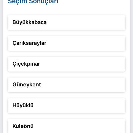
Seçim Sonuçları
Büyükkabaca
Çarıksaraylar
Çiçekpınar
Güneykent
Hüyüklü
Kuleönü