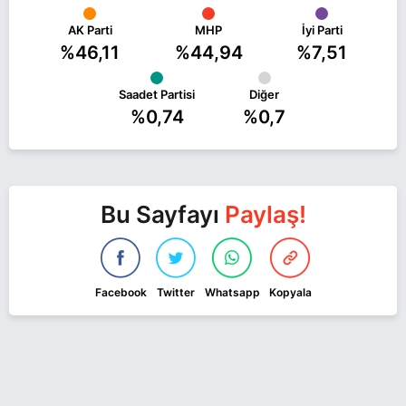
AK Parti
MHP
İyi Parti
%46,11
%44,94
%7,51
Saadet Partisi
Diğer
%0,74
%0,7
Bu Sayfayı
Paylaş!
Facebook
Twitter
Whatsapp
Kopyala