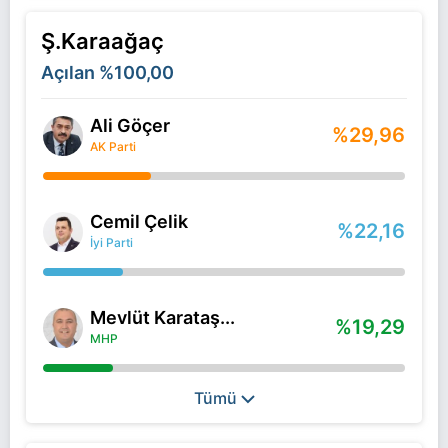
Ş.Karaağaç
Açılan
%100,00
Ali Göçer
%29,96
AK Parti
Cemil Çelik
%22,16
İyi Parti
Mevlüt Karataş...
%19,29
MHP
Tümü