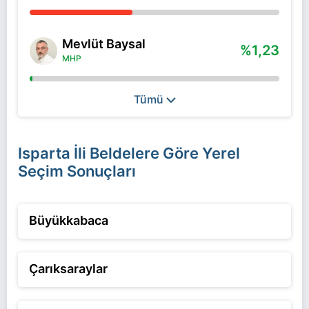
Mevlüt Baysal
%1,23
MHP
Tümü
Isparta İli Beldelere Göre Yerel
Seçim Sonuçları
Büyükkabaca
Çarıksaraylar