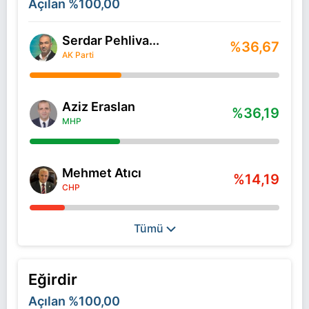
Açılan
%100,00
Serdar Pehliva...
%36,67
AK Parti
Aziz Eraslan
%36,19
MHP
Mehmet Atıcı
%14,19
CHP
Tümü
Eğirdir
Açılan
%100,00