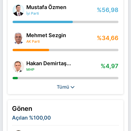
Mustafa Özmen
%56,98
İyi Parti
Mehmet Sezgin
%34,66
AK Parti
Hakan Demirtaş...
%4,97
MHP
Tümü
Gönen
Açılan
%100,00