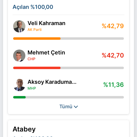
Açılan
%100,00
Veli Kahraman
%42,79
AK Parti
Mehmet Çetin
%42,70
CHP
Aksoy Karaduma...
%11,36
MHP
Tümü
Atabey