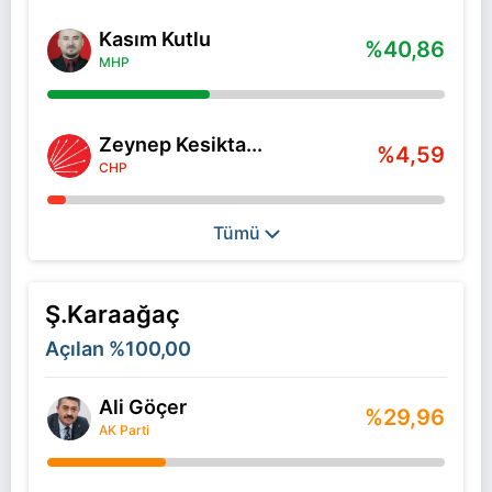
Kasım Kutlu
%40,86
MHP
Zeynep Kesikta...
%4,59
CHP
Tümü
Ş.Karaağaç
Açılan
%100,00
Ali Göçer
%29,96
AK Parti