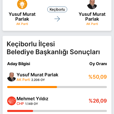
Keçiborlu
Yusuf Murat
Yusuf Murat
Parlak
Parlak
AK Parti
AK Parti
Keçiborlu İlçesi
Belediye Başkanlığı Sonuçları
Aday Bilgisi
Oy Oranı
Yusuf Murat Parlak
%50,09
AK Parti
2.206 OY
Mehmet Yıldız
%26,09
CHP
1.149 OY