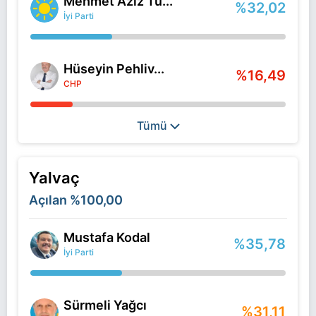
Mehmet Aziz Tu...
%32,02
İyi Parti
Hüseyin Pehliv...
%16,49
CHP
Tümü
Yalvaç
Açılan
%100,00
Mustafa Kodal
%35,78
İyi Parti
Sürmeli Yağcı
%31,11