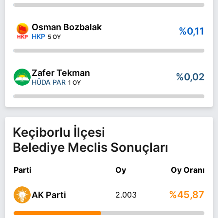
Osman Bozbalak
%0,11
HKP
5 OY
Zafer Tekman
%0,02
HÜDA PAR
1 OY
Keçiborlu İlçesi
Belediye Meclis Sonuçları
Parti
Oy
Oy Oranı
%45,87
AK Parti
2.003