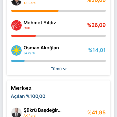
%50,09
AK Parti
Mehmet Yıldız
%26,09
CHP
Osman Akoğlan
%14,01
İyi Parti
Tümü
Merkez
Açılan
%100,00
Şükrü Başdeğir...
%41,95
AK Parti