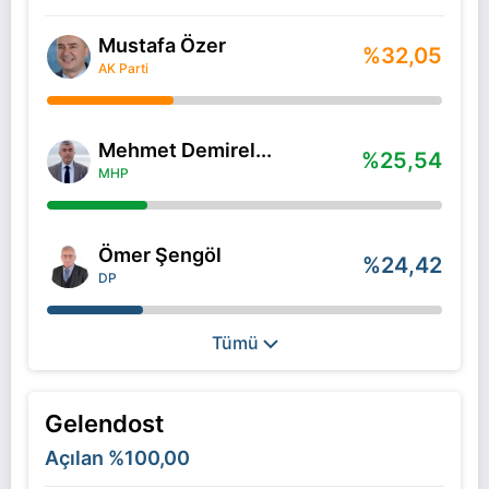
Mustafa Özer
%32,05
AK Parti
Mehmet Demirel...
%25,54
MHP
Ömer Şengöl
%24,42
DP
Tümü
Gelendost
Açılan
%100,00