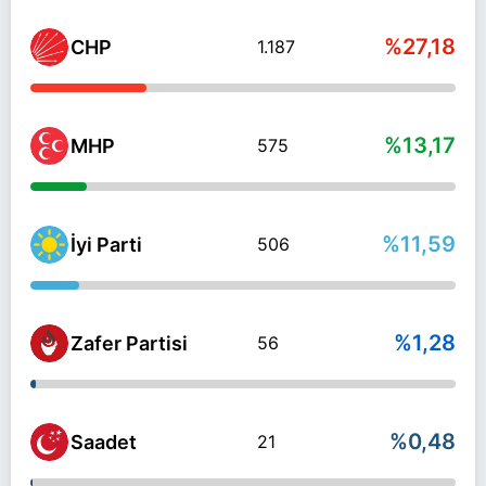
%27,18
CHP
1.187
%13,17
MHP
575
%11,59
İyi Parti
506
%1,28
Zafer Partisi
56
%0,48
Saadet
21