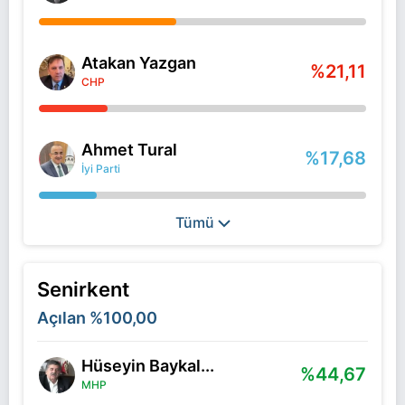
Atakan Yazgan
%21,11
CHP
Ahmet Tural
%17,68
İyi Parti
Tümü
Senirkent
Açılan
%100,00
Hüseyin Baykal...
%44,67
MHP