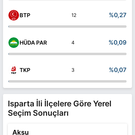
%0,27
BTP
12
%0,09
HÜDA PAR
4
%0,07
TKP
3
Isparta İli İlçelere Göre Yerel
Seçim Sonuçları
Aksu