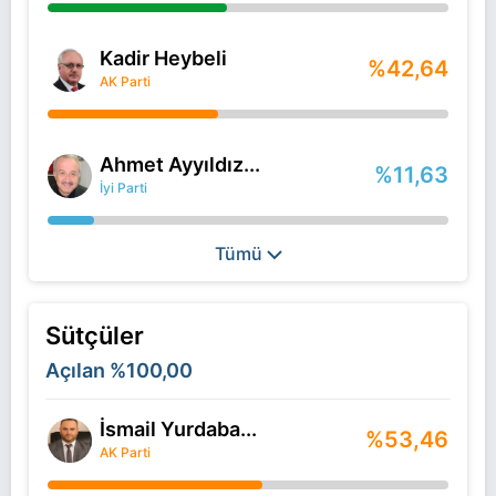
Kadir Heybeli
%42,64
AK Parti
Ahmet Ayyıldız...
%11,63
İyi Parti
Tümü
Sütçüler
Açılan
%100,00
İsmail Yurdaba...
%53,46
AK Parti