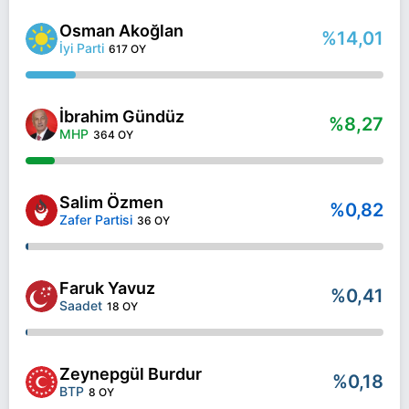
Osman Akoğlan
%14,01
İyi Parti
617 OY
İbrahim Gündüz
%8,27
MHP
364 OY
Salim Özmen
%0,82
Zafer Partisi
36 OY
Faruk Yavuz
%0,41
Saadet
18 OY
Zeynepgül Burdur
%0,18
BTP
8 OY