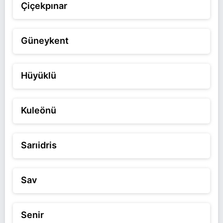
Çiçekpınar
Güneykent
Hüyüklü
Kuleönü
Sarıidris
Sav
Senir