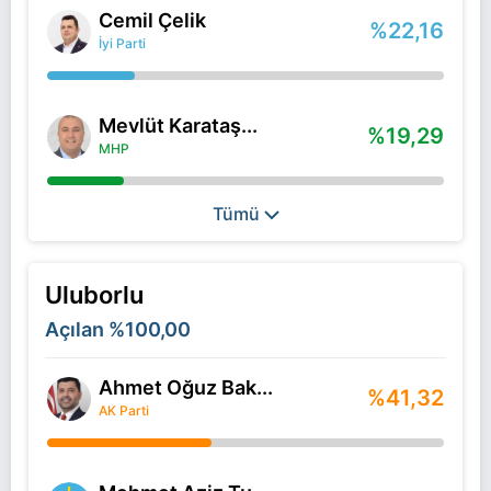
Cemil Çelik
%22,16
İyi Parti
Mevlüt Karataş...
%19,29
MHP
Tümü
Uluborlu
Açılan
%100,00
Ahmet Oğuz Bak...
%41,32
AK Parti