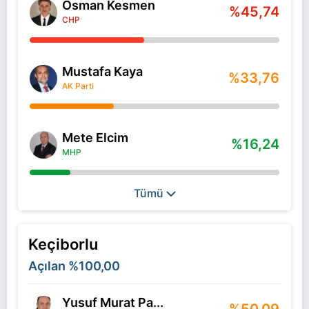
Osman Kesmen
%45,74
CHP
Mustafa Kaya
%33,76
AK Parti
Mete Elcim
%16,24
MHP
Tümü
Keçiborlu
Açılan
%100,00
Yusuf Murat Pa...