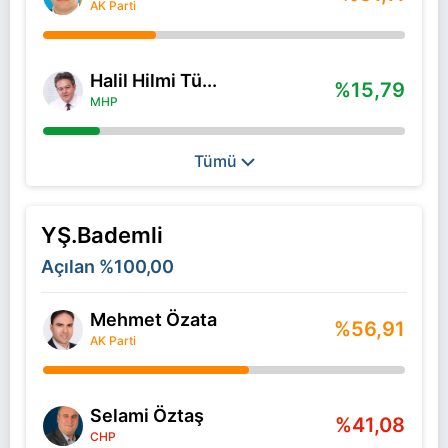
AK Parti
Halil Hilmi Tü...
%15,79
MHP
Tümü
YŞ.Bademli
Açılan
%100,00
Mehmet Özata
%56,91
AK Parti
Selami Öztaş
%41,08
CHP