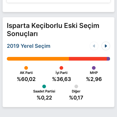
Isparta Keçiborlu Eski Seçim
Sonuçları
2019 Yerel Seçim
AK Parti
İyi Parti
MHP
%60,02
%36,63
%2,96
Saadet Partisi
Diğer
%0,22
%0,17