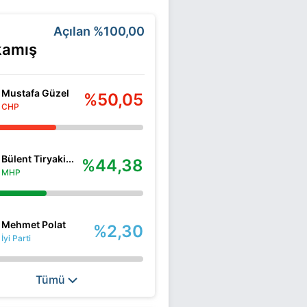
Açılan
%100,00
kamış
Mustafa Güzel
%50,05
CHP
Bülent Tiryaki...
%44,38
MHP
Mehmet Polat
%2,30
İyi Parti
Tümü