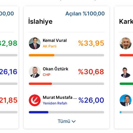
00,00
Açılan
%100,00
İslahiye
Kar
Kemal Vural
2,98
%33,95
AK Parti
Okan Öztürk
26,16
%30,68
CHP
Murat Mustafa ...
21,85
%26,00
Yeniden Refah
Tümü