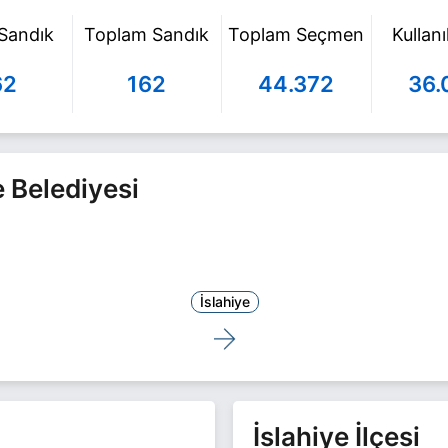
 Sandık
Toplam Sandık
Toplam Seçmen
Kullan
62
162
44.372
36.
e Belediyesi
İslahiye
İslahiye İlçesi