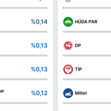
%0,14
HÜDA PAR
%0,13
DP
%0,13
TİP
ar
%0,12
Millet