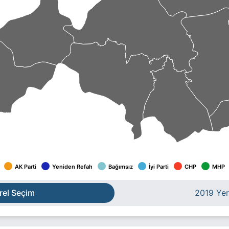
AK Parti
Yeniden Refah
Bağımsız
İyi Parti
CHP
MHP
rel Seçim
2019 Yer