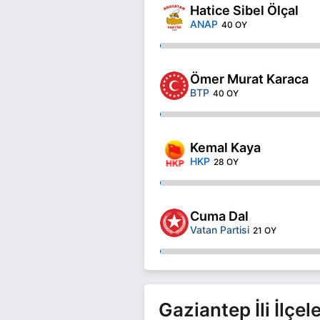
Hatice Sibel Ölçal
ANAP
40 OY
Ömer Murat Karaca
BTP
40 OY
Kemal Kaya
HKP
28 OY
Cuma Dal
Vatan Partisi
21 OY
Gaziantep İli İlçe