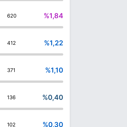
%1,84
620
%1,22
412
%1,10
371
%0,40
136
%0,30
102