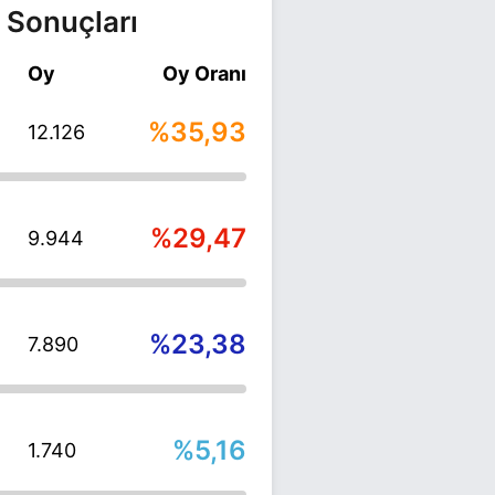
 Sonuçları
Oy
Oy Oranı
%35,93
12.126
%29,47
9.944
%23,38
7.890
%5,16
1.740