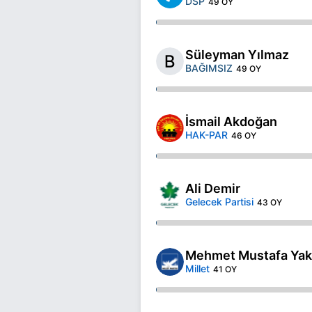
DSP
49 OY
Süleyman Yılmaz
BAĞIMSIZ
49 OY
İsmail Akdoğan
HAK-PAR
46 OY
Ali Demir
Gelecek Partisi
43 OY
Mehmet Mustafa Yak
Millet
41 OY