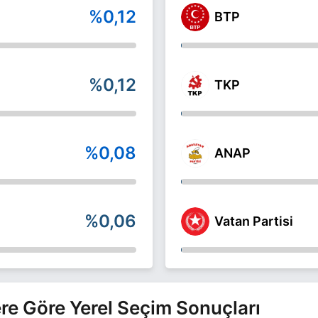
%0,12
BTP
%0,12
TKP
%0,08
ANAP
%0,06
Vatan Partisi
lere Göre Yerel Seçim Sonuçları