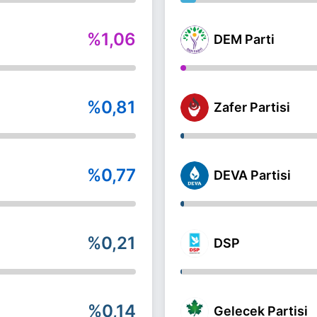
%1,06
DEM Parti
%0,81
Zafer Partisi
%0,77
DEVA Partisi
%0,21
DSP
%0,14
Gelecek Partisi