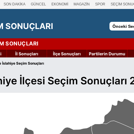
SON DAKİKA
GÜNCEL
EKONOMİ
MAGAZİN
SPOR
SEÇİM SONU
M SONUÇLARI
Önceki Seç
İM SONUÇLARI
i
İl Sonuçları
İlçe Sonuçları
Partilerin Durumu
 İslahiye Seçim Sonuçları
hiye İlçesi Seçim Sonuçları