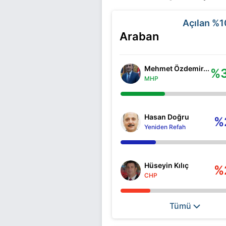
Açılan
%1
Araban
Mehmet Özdemir...
%3
MHP
Hasan Doğru
%
Yeniden Refah
Hüseyin Kılıç
%
CHP
Tümü