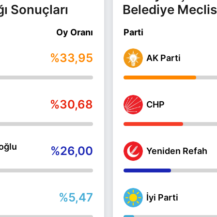
ğı Sonuçları
Belediye Meclis
Oy Oranı
Parti
%33,95
AK Parti
%30,68
CHP
oğlu
%26,00
Yeniden Refah
%5,47
İyi Parti