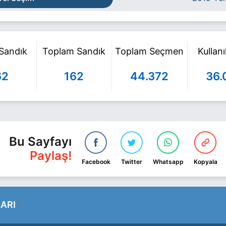
 Sandık
Toplam Sandık
Toplam Seçmen
Kullan
62
162
44.372
36.
Bu Sayfayı
Paylaş!
Facebook
Twitter
Whatsapp
Kopyala
ARI