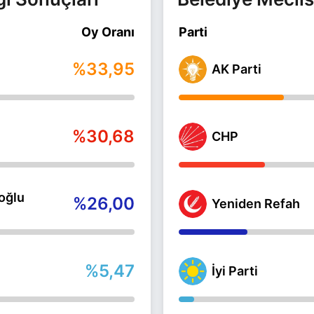
Oy Oranı
Parti
%33,95
AK Parti
%30,68
CHP
oğlu
%26,00
Yeniden Refah
%5,47
İyi Parti