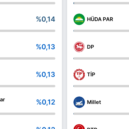
%0,14
HÜDA PAR
%0,13
DP
%0,13
TİP
ar
%0,12
Millet