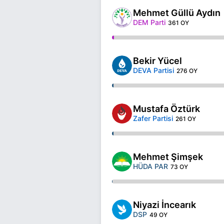
Mehmet Güllü Aydın
DEM Parti
361 OY
Bekir Yücel
DEVA Partisi
276 OY
Mustafa Öztürk
Zafer Partisi
261 OY
Mehmet Şimşek
HÜDA PAR
73 OY
Niyazi İncearık
DSP
49 OY