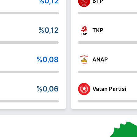
%0,12
BTP
%0,12
TKP
%0,08
ANAP
%0,06
Vatan Partisi