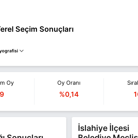
erel Seçim Sonuçları
yografisi
antep İSLAHİYE belediye başkan adayı olarak Bağımsız ile 31 Mart 2
gili daha fazla bilgi için
Süleyman Yılmaz Haberleri
sayfamızı ziyare
am Oy
Oy Oranı
Sır
9
%0,14
1
İslahiye İlçesi
ğı Sonuçları
Belediye Meclis