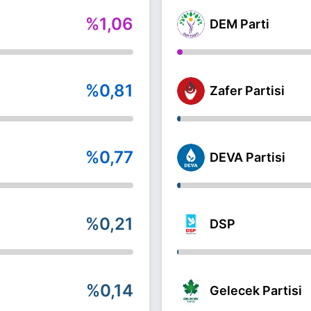
%1,06
DEM Parti
%0,81
Zafer Partisi
%0,77
DEVA Partisi
%0,21
DSP
%0,14
Gelecek Partisi