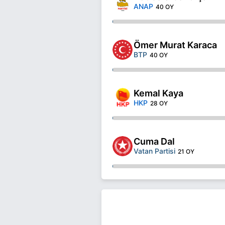
ANAP
40 OY
Ömer Murat Karaca
BTP
40 OY
Kemal Kaya
HKP
28 OY
Cuma Dal
Vatan Partisi
21 OY