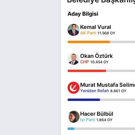
Aday Bilgisi
Kemal Vural
AK Parti
11.568 OY
Okan Öztürk
CHP
10.454 OY
Murat Mustafa Selim
Yeniden Refah
8.861 OY
Hacer Bülbül
İyi Parti
1.864 OY