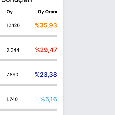
Oy
Oy Oranı
%35,93
12.126
%29,47
9.944
%23,38
7.890
%5,16
1.740