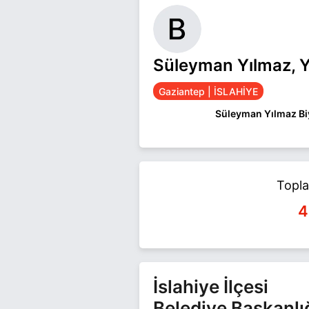
Süleyman Yılmaz, Y
Gaziantep | İSLAHİYE
Süleyman Yılmaz Bi
Süleyman Yılmaz Gazi
Süleyman Yılmaz ile il
Topl
4
İslahiye İlçesi
Belediye Başkanlı