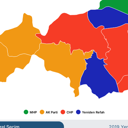
MHP
AK Parti
CHP
Yeniden Refah
rel Seçim
2019 Yer