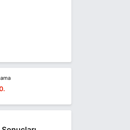
024 yerel seçimlerinde yarışıyor.
t edin.
alama
0.
 Sonuçları