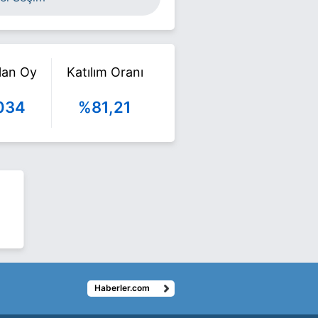
ılan Oy
Katılım Oranı
034
%81,21
Haberler.com