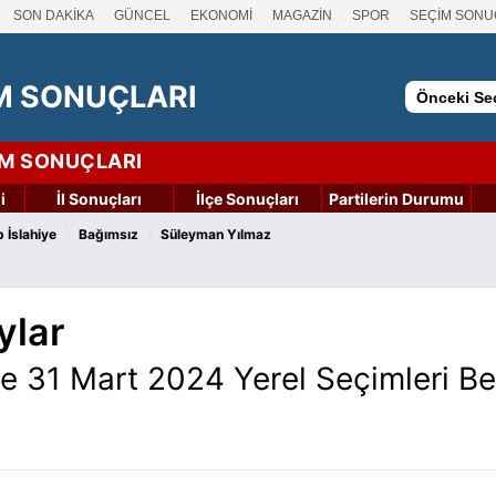
SON DAKİKA
GÜNCEL
EKONOMİ
MAGAZİN
SPOR
SEÇİM SONU
M SONUÇLARI
Önceki Seç
İM SONUÇLARI
i
İl Sonuçları
İlçe Sonuçları
Partilerin Durumu
›
›
 İslahiye
Bağımsız
Süleyman Yılmaz
ylar
ye 31 Mart 2024 Yerel Seçimleri B