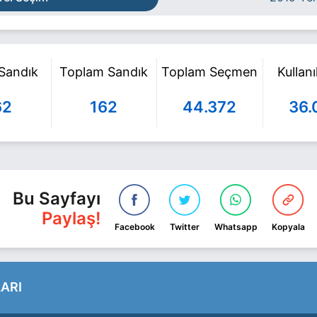
 Sandık
Toplam Sandık
Toplam Seçmen
Kullan
62
162
44.372
36.
Bu Sayfayı
Paylaş!
Facebook
Twitter
Whatsapp
Kopyala
ARI