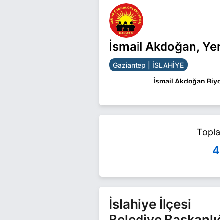
İsmail Akdoğan, Ye
Gaziantep | İSLAHİYE
İsmail Akdoğan Biyo
İsmail Akdoğan Gazia
İsmail Akdoğan ile ilg
Topl
4
İslahiye İlçesi
Belediye Başkanlı