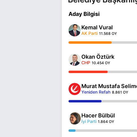
Aday Bilgisi
Kemal Vural
AK Parti
11.568 OY
Okan Öztürk
CHP
10.454 OY
Murat Mustafa Selim
Yeniden Refah
8.861 OY
Hacer Bülbül
İyi Parti
1.864 OY