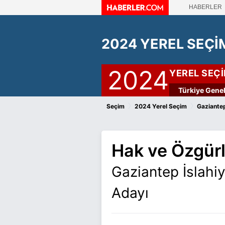
HABERLER
2024 YEREL SEÇİ
2024
YEREL SEÇ
Türkiye Genel
›
›
Seçim
2024 Yerel Seçim
Gaziantep
Hak ve Özgürl
Gaziantep İslahi
Adayı