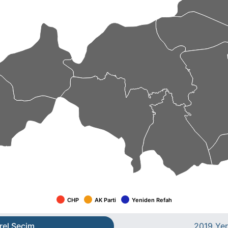
CHP
AK Parti
Yeniden Refah
rel Seçim
2019 Yer