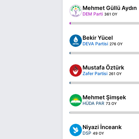
Mehmet Güllü Aydın
DEM Parti
361 OY
Bekir Yücel
DEVA Partisi
276 OY
Mustafa Öztürk
Zafer Partisi
261 OY
Mehmet Şimşek
HÜDA PAR
73 OY
Niyazi İncearık
DSP
49 OY