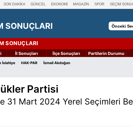
SON DAKİKA
GÜNCEL
EKONOMİ
MAGAZİN
SPOR
SEÇİM SONU
M SONUÇLARI
Önceki Seç
İM SONUÇLARI
i
İl Sonuçları
İlçe Sonuçları
Partilerin Durumu
›
›
 İslahiye
HAK-PAR
İsmail Akdoğan
ükler Partisi
ye 31 Mart 2024 Yerel Seçimleri B