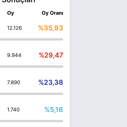
Oy
Oy Oranı
%35,93
12.126
%29,47
9.944
%23,38
7.890
%5,16
1.740