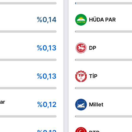
%0,14
HÜDA PAR
%0,13
DP
%0,13
TİP
ar
%0,12
Millet