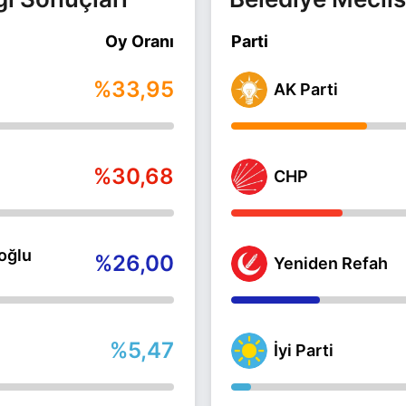
Oy Oranı
Parti
%33,95
AK Parti
%30,68
CHP
oğlu
%26,00
Yeniden Refah
%5,47
İyi Parti