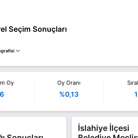
rel Seçim Sonuçları
grafisi
ntep İSLAHİYE belediye başkan adayı olarak HAK-PAR ile 31 Mart 202
ili daha fazla bilgi için
İsmail Akdoğan Haberleri
sayfamızı ziyaret ed
am Oy
Oy Oranı
Sır
6
%0,13
1
İslahiye İlçesi
ğı Sonuçları
Belediye Meclis