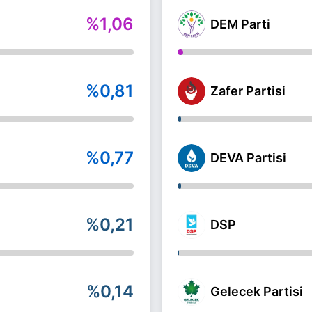
%1,06
DEM Parti
%0,81
Zafer Partisi
%0,77
DEVA Partisi
%0,21
DSP
%0,14
Gelecek Partisi