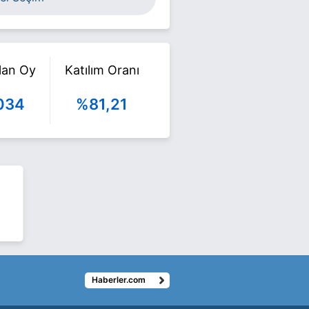
ılan Oy
Katılım Oranı
034
%81,21
Haberler.com