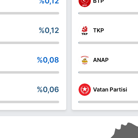
%0,12
BTP
%0,12
TKP
%0,08
ANAP
%0,06
Vatan Partisi