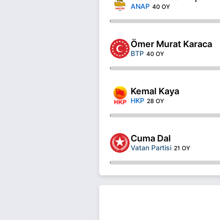
ANAP
40 OY
Ömer Murat Karaca
BTP
40 OY
Kemal Kaya
HKP
28 OY
Cuma Dal
Vatan Partisi
21 OY