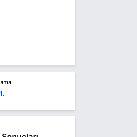
4 yerel seçimlerinde yarışıyor.
in.
alama
1.
 Sonuçları