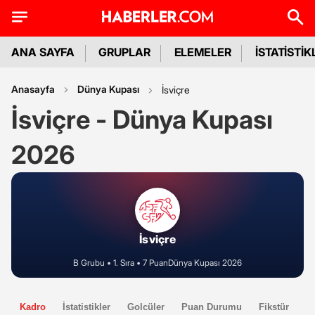
ANA SAYFA
GRUPLAR
ELEMELER
İSTATİSTİK
Anasayfa
Dünya Kupası
İsviçre
İsviçre - Dünya Kupası
2026
İsviçre
B Grubu • 1. Sıra • 7 Puan
Dünya Kupası 2026
Kadro
İstatistikler
Golcüler
Puan Durumu
Fikstür