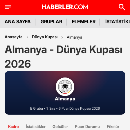
ANA SAYFA
GRUPLAR
ELEMELER
İSTATİSTİK
Anasayfa
Dünya Kupası
Almanya
Almanya - Dünya Kupası
2026
Almanya
E Grubu • 1. Sıra • 6 Puan
Dünya Kupası 2026
Kadro
İstatistikler
Golcüler
Puan Durumu
Fikstür