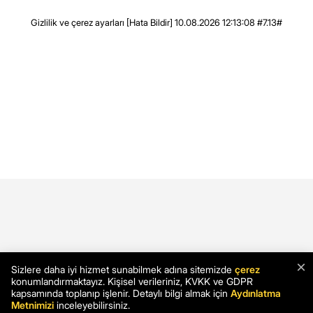
Gizlilik ve çerez ayarları
[Hata Bildir]
10.08.2026 12:13:08 #7.13#
×
Sizlere daha iyi hizmet sunabilmek adına sitemizde
çerez
konumlandırmaktayız. Kişisel verileriniz, KVKK ve GDPR
kapsamında toplanıp işlenir. Detaylı bilgi almak için
Aydınlatma
Metnimizi
inceleyebilirsiniz.