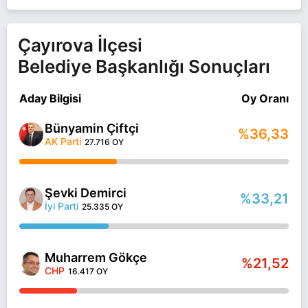
Çayırova İlçesi
Belediye Başkanlığı Sonuçları
Aday Bilgisi
Oy Oranı
Bünyamin Çiftçi
%36,33
AK Parti
27.716 OY
Şevki Demirci
%33,21
İyi Parti
25.335 OY
Muharrem Gökçe
%21,52
CHP
16.417 OY