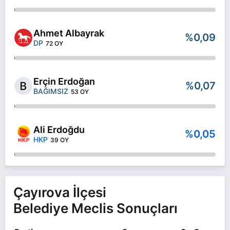
Ahmet Albayrak
%0,09
DP
72 OY
Erçin Erdoğan
%0,07
BAĞIMSIZ
53 OY
Ali Erdoğdu
%0,05
HKP
39 OY
Çayırova İlçesi
Belediye Meclis Sonuçları