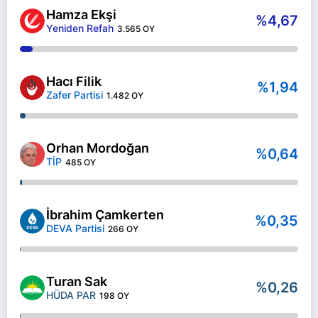
Hamza Ekşi
%4,67
Yeniden Refah
3.565 OY
Hacı Filik
%1,94
Zafer Partisi
1.482 OY
Orhan Mordoğan
%0,64
TİP
485 OY
İbrahim Çamkerten
%0,35
DEVA Partisi
266 OY
Turan Sak
%0,26
HÜDA PAR
198 OY