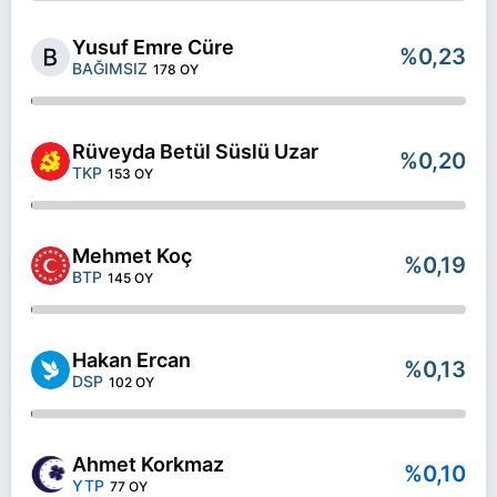
Yusuf Emre Cüre
%0,23
BAĞIMSIZ
178 OY
Rüveyda Betül Süslü Uzar
%0,20
TKP
153 OY
Mehmet Koç
%0,19
BTP
145 OY
Hakan Ercan
%0,13
DSP
102 OY
Ahmet Korkmaz
%0,10
YTP
77 OY