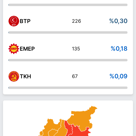
%0,30
BTP
226
%0,18
EMEP
135
%0,09
TKH
67