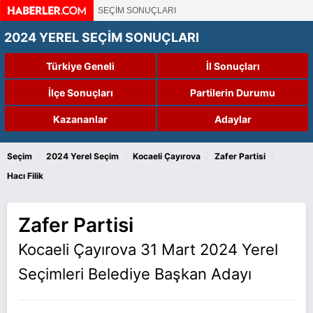
SEÇİM SONUÇLARI
2024 YEREL SEÇİM SONUÇLARI
Türkiye Geneli
İl Sonuçları
İlçe Sonuçları
Partilerin Durumu
Kazananlar
Adaylar
›
›
›
›
Seçim
2024 Yerel Seçim
Kocaeli Çayırova
Zafer Partisi
Hacı Filik
Zafer Partisi
Kocaeli Çayırova 31 Mart 2024 Yerel
Seçimleri Belediye Başkan Adayı