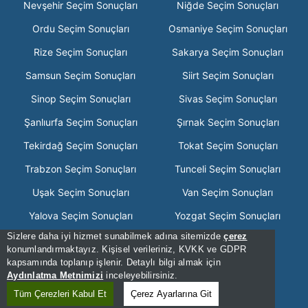
Nevşehir Seçim Sonuçları
Niğde Seçim Sonuçları
Ordu Seçim Sonuçları
Osmaniye Seçim Sonuçları
Rize Seçim Sonuçları
Sakarya Seçim Sonuçları
Samsun Seçim Sonuçları
Siirt Seçim Sonuçları
Sinop Seçim Sonuçları
Sivas Seçim Sonuçları
Şanlıurfa Seçim Sonuçları
Şırnak Seçim Sonuçları
Tekirdağ Seçim Sonuçları
Tokat Seçim Sonuçları
Trabzon Seçim Sonuçları
Tunceli Seçim Sonuçları
Uşak Seçim Sonuçları
Van Seçim Sonuçları
Yalova Seçim Sonuçları
Yozgat Seçim Sonuçları
Sizlere daha iyi hizmet sunabilmek adına sitemizde
çerez
Zonguldak Seçim Sonuçları
konumlandırmaktayız. Kişisel verileriniz, KVKK ve GDPR
kapsamında toplanıp işlenir. Detaylı bilgi almak için
[Hata Bildir] - 02:41:07 - .2
Aydınlatma Metnimizi
inceleyebilirsiniz.
[Kullanım Şartları]
Tüm Çerezleri Kabul Et
Çerez Ayarlarına Git