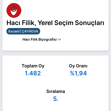
Hacı Filik, Yerel Seçim Sonuçları
Kocaeli | ÇAYIROVA
Hacı Filik Biyografisi
Hacı Filik Kocaeli ÇAYIROVA belediye başkan
adayı olarak Zafer Partisi ile 31 Mart 2024 yerel
Toplam Oy
Oy Oranı
seçimlerinde yarışıyor. Hacı Filik ile ilgili daha fazla
1.482
%1,94
bilgi için
Hacı Filik Haberleri
sayfamızı ziyaret
edin.
Sıralama
5.