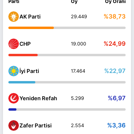
Parti
Oy
Oy Oranı
%38,73
AK Parti
29.449
%24,99
CHP
19.000
%22,97
İyi Parti
17.464
%6,97
Yeniden Refah
5.299
%3,36
Zafer Partisi
2.554