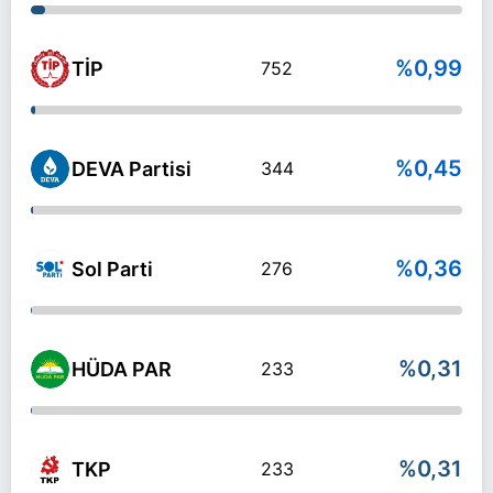
%0,99
TİP
752
%0,45
DEVA Partisi
344
%0,36
Sol Parti
276
%0,31
HÜDA PAR
233
%0,31
TKP
233