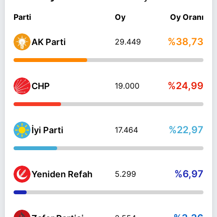
Parti
Oy
Oy Oranı
%38,73
AK Parti
29.449
%24,99
CHP
19.000
%22,97
İyi Parti
17.464
%6,97
Yeniden Refah
5.299