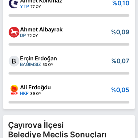
Ahmet Korkmaz
%0,10
YTP
77 OY
Ahmet Albayrak
%0,09
DP
72 OY
Erçin Erdoğan
%0,07
BAĞIMSIZ
53 OY
Ali Erdoğdu
%0,05
HKP
39 OY
Çayırova İlçesi
Belediye Meclis Sonuçları