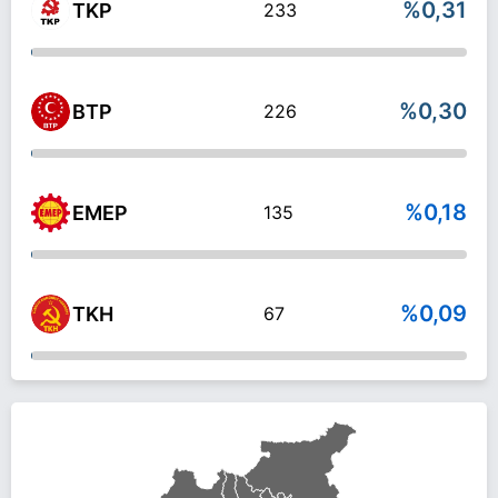
%0,31
TKP
233
%0,30
BTP
226
%0,18
EMEP
135
%0,09
TKH
67