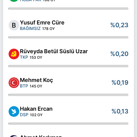
Yusuf Emre Cüre
%0,23
BAĞIMSIZ
178 OY
Rüveyda Betül Süslü Uzar
%0,20
TKP
153 OY
Mehmet Koç
%0,19
BTP
145 OY
Hakan Ercan
%0,13
DSP
102 OY