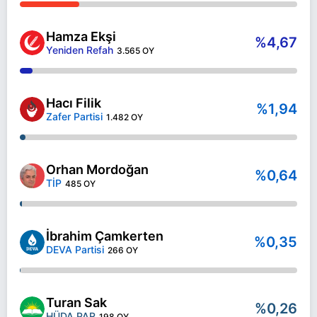
Hamza Ekşi
%4,67
Yeniden Refah
3.565 OY
Hacı Filik
%1,94
Zafer Partisi
1.482 OY
Orhan Mordoğan
%0,64
TİP
485 OY
İbrahim Çamkerten
%0,35
DEVA Partisi
266 OY
Turan Sak
%0,26
HÜDA PAR
198 OY