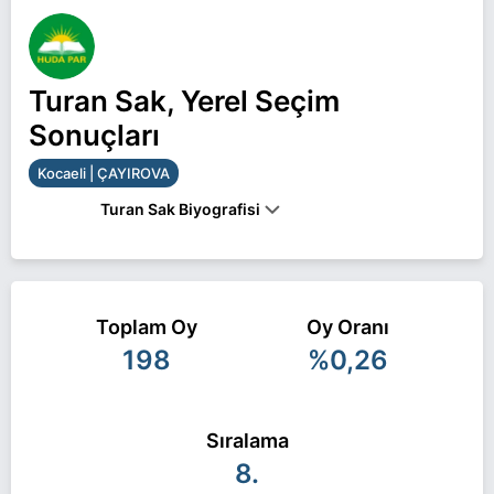
Turan Sak, Yerel Seçim
Sonuçları
Kocaeli | ÇAYIROVA
Turan Sak Biyografisi
Turan Sak Kocaeli ÇAYIROVA belediye başkan
adayı olarak HÜDA PAR ile 31 Mart 2024 yerel
Toplam Oy
Oy Oranı
seçimlerinde yarışıyor. Turan Sak ile ilgili daha
198
%0,26
fazla bilgi için
Turan Sak Haberleri
sayfamızı
ziyaret edin.
Sıralama
8.