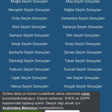
Muğla Seçim Sonuçları
Muş Seçim Sonuçları
Nevşehir Seçim Sonuçları
Niğde Seçim Sonuçları
Ordu Seçim Sonuçları
Osmaniye Seçim Sonuçları
Rize Seçim Sonuçları
Sakarya Seçim Sonuçları
Samsun Seçim Sonuçları
Siirt Seçim Sonuçları
Sinop Seçim Sonuçları
Sivas Seçim Sonuçları
Şanlıurfa Seçim Sonuçları
Şırnak Seçim Sonuçları
Tekirdağ Seçim Sonuçları
Tokat Seçim Sonuçları
Trabzon Seçim Sonuçları
Tunceli Seçim Sonuçları
Uşak Seçim Sonuçları
Van Seçim Sonuçları
Yalova Seçim Sonuçları
Yozgat Seçim Sonuçları
Sizlere daha iyi hizmet sunabilmek adına sitemizde
çerez
Zonguldak Seçim Sonuçları
konumlandırmaktayız. Kişisel verileriniz, KVKK ve GDPR
kapsamında toplanıp işlenir. Detaylı bilgi almak için
[Hata Bildir] - 19:10:07 - .2
Aydınlatma Metnimizi
inceleyebilirsiniz.