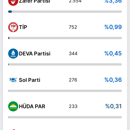
%3,36
Zafer Partisi
2.554
%0,99
TİP
752
%0,45
DEVA Partisi
344
%0,36
Sol Parti
276
%0,31
HÜDA PAR
233