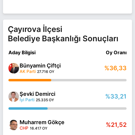
Çayırova İlçesi
Belediye Başkanlığı Sonuçları
Aday Bilgisi
Oy Oranı
Bünyamin Çiftçi
%36,33
AK Parti
27.716 OY
Şevki Demirci
%33,21
İyi Parti
25.335 OY
Muharrem Gökçe
%21,52
CHP
16.417 OY