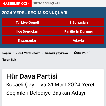
SEÇİM SONUÇLARI
2024 YEREL SEÇİM SONUÇLARI
Türkiye Geneli
İl Sonuçları
İlçe Sonuçları
Partilerin Durumu
Kazananlar
Adaylar
›
›
›
›
Seçim
2024 Yerel Seçim
Kocaeli Çayırova
HÜDA PAR
Turan Sak
Hür Dava Partisi
Kocaeli Çayırova 31 Mart 2024 Yerel
Seçimleri Belediye Başkan Adayı