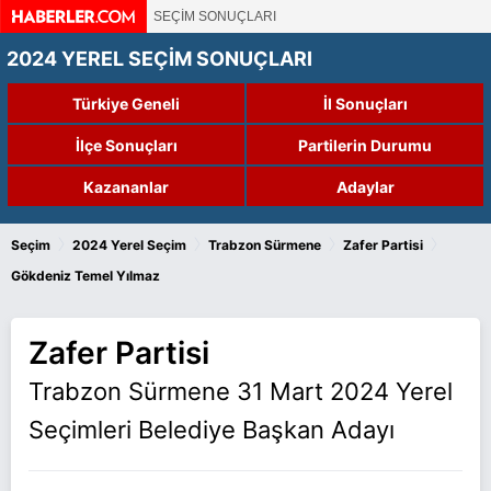
SEÇİM SONUÇLARI
2024 YEREL SEÇİM SONUÇLARI
Türkiye Geneli
İl Sonuçları
İlçe Sonuçları
Partilerin Durumu
Kazananlar
Adaylar
›
›
›
›
Seçim
2024 Yerel Seçim
Trabzon Sürmene
Zafer Partisi
Gökdeniz Temel Yılmaz
Zafer Partisi
Trabzon Sürmene 31 Mart 2024 Yerel
Seçimleri Belediye Başkan Adayı