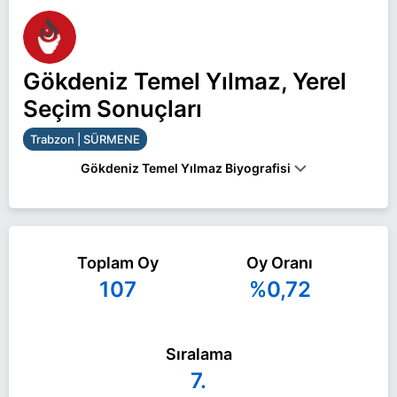
Gökdeniz Temel Yılmaz, Yerel
Seçim Sonuçları
Trabzon | SÜRMENE
Gökdeniz Temel Yılmaz Biyografisi
Gökdeniz Temel Yılmaz Trabzon SÜRMENE
belediye başkan adayı olarak Zafer Partisi ile 31
Toplam Oy
Oy Oranı
Mart 2024 yerel seçimlerinde yarışıyor. Gökdeniz
107
%0,72
Temel Yılmaz ile ilgili daha fazla bilgi için
Gökdeniz Temel Yılmaz Haberleri
sayfamızı
ziyaret edin.
Sıralama
7.