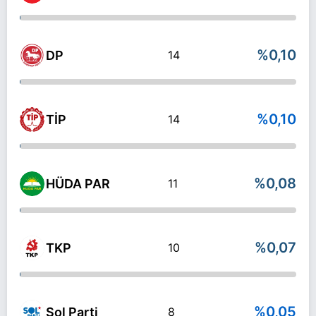
%0,10
DP
14
%0,10
TİP
14
%0,08
HÜDA PAR
11
%0,07
TKP
10
%0,05
Sol Parti
8