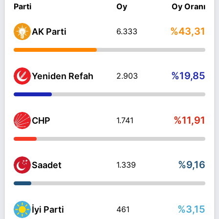
Parti
Oy
Oy Oranı
%43,31
AK Parti
6.333
%19,85
Yeniden Refah
2.903
%11,91
CHP
1.741
%9,16
Saadet
1.339
%3,15
İyi Parti
461