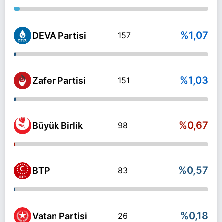
%1,07
DEVA Partisi
157
%1,03
Zafer Partisi
151
%0,67
Büyük Birlik
98
%0,57
BTP
83
%0,18
Vatan Partisi
26