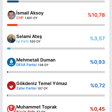
İsmail Aksoy
%10,78
CHP
1.601 OY
Selami Ateş
%3,57
İyi Parti
530 OY
Mehmetali Duman
%0,93
DEVA Partisi
138 OY
Gökdeniz Temel Yılmaz
%0,72
Zafer Partisi
107 OY
Muhammet Toprak
%0,45
Büyük Birlik
67 OY