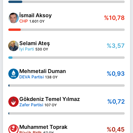
İsmail Aksoy
%10,78
CHP
1.601 OY
Selami Ateş
%3,57
İyi Parti
530 OY
Mehmetali Duman
%0,93
DEVA Partisi
138 OY
Gökdeniz Temel Yılmaz
%0,72
Zafer Partisi
107 OY
Muhammet Toprak
%0,45
Büyük Birlik
67 OY