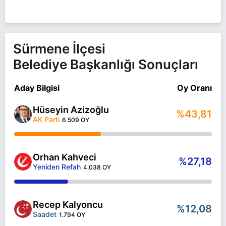
Selami Ateş Trabzon SÜRMENE belediye başkan
adayı olarak İyi Parti ile 31 Mart 2024 yerel
seçimlerinde yarışıyor. Selami Ateş ile ilgili daha
fazla bilgi için
Selami Ateş Haberleri
sayfamızı
ziyaret edin.
Sürmene İlçesi
Belediye Başkanlığı Sonuçları
Aday Bilgisi
Oy Oranı
Hüseyin Azizoğlu
%43,81
AK Parti
6.509 OY
Orhan Kahveci
%27,18
Yeniden Refah
4.038 OY
Recep Kalyoncu
%12,08
Saadet
1.794 OY