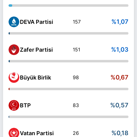
%1,07
DEVA Partisi
157
%1,03
Zafer Partisi
151
%0,67
Büyük Birlik
98
%0,57
BTP
83
%0,18
Vatan Partisi
26