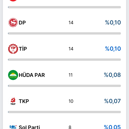
%0,10
DP
14
%0,10
TİP
14
%0,08
HÜDA PAR
11
%0,07
TKP
10
%0,05
Sol Parti
8