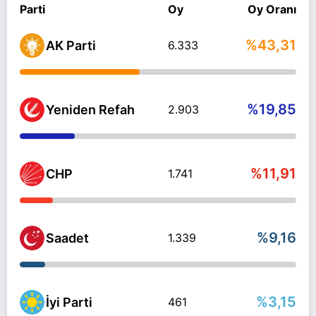
Parti
Oy
Oy Oranı
%43,31
AK Parti
6.333
%19,85
Yeniden Refah
2.903
%11,91
CHP
1.741
%9,16
Saadet
1.339
%3,15
İyi Parti
461