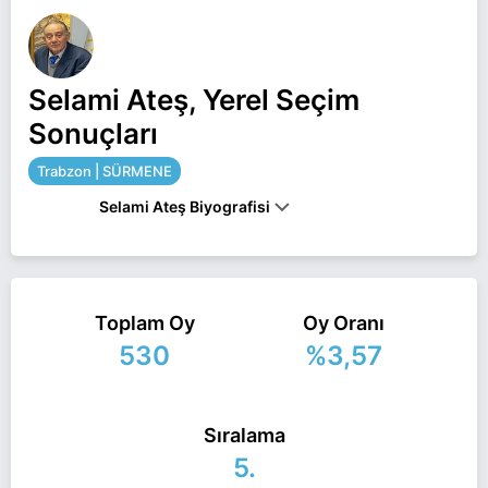
Selami Ateş, Yerel Seçim
Sonuçları
Trabzon | SÜRMENE
Selami Ateş Biyografisi
SELAMI ATEŞ, 1954 YILINDA SÜRMENE ILÇESI
MURATLI MAHALLESI'NDE DOĞDU, ILKOKUL,
ORTAOKUL VE LISEYI ILÇEDE TAMAMLADI.
ATATÜRK ÜNIVERSITESI DIŞ HEKIMLIĞI
Toplam Oy
Oy Oranı
FAKÜLTESINDEN MEZUN OLAN ATEŞ,
530
%3,57
SÜRMENE'DE SERBEST DIŞ HEKIMI OLARAK
ÇALIŞIYOR. REFAH PARTISI TRABZON İL BAŞKAN
YARDIMCILIĞI VE İL BAŞKANLIĞI YAPAN,
DIŞHEKIMLERI ODASI BAŞKANLIĞI VE ÜST KURUL
Sıralama
ÜYELIĞI GÖREVLERINDE DE BULUNAN ATEŞ, EVLI
VE ÜÇ ÇOCUK BABASIDIR.
5.