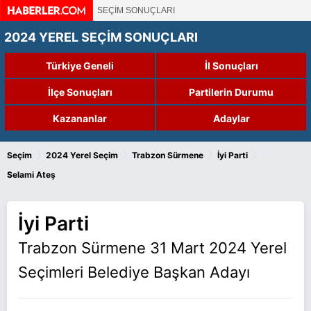
SEÇİM SONUÇLARI
2024 YEREL SEÇİM SONUÇLARI
Türkiye Geneli
İl Sonuçları
İlçe Sonuçları
Partilerin Durumu
Kazananlar
Adaylar
›
›
›
›
Seçim
2024 Yerel Seçim
Trabzon Sürmene
İyi Parti
Selami Ateş
İyi Parti
Trabzon Sürmene 31 Mart 2024 Yerel
Seçimleri Belediye Başkan Adayı