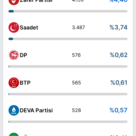
%3,74
Saadet
3.487
%0,62
DP
576
%0,61
BTP
565
%0,57
DEVA Partisi
528