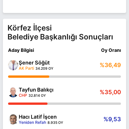
Körfez İlçesi
Belediye Başkanlığı Sonuçları
Aday Bilgisi
Oy Oranı
Şener Söğüt
%36,49
AK Parti
34.209 OY
Tayfun Balıkçı
%35,00
CHP
32.814 OY
Hacı Latif İşcen
%9,53
Yeniden Refah
8.935 OY