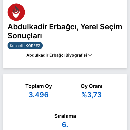
Abdulkadir Erbağcı, Yerel Seçim
Sonuçları
Kocaeli | KÖRFEZ
Abdulkadir Erbağcı Biyografisi
Abdulkadir Erbağcı Kocaeli KÖRFEZ belediye
başkan adayı olarak Zafer Partisi ile 31 Mart 2024
Toplam Oy
Oy Oranı
yerel seçimlerinde yarışıyor. Abdulkadir Erbağcı ile
3.496
%3,73
ilgili daha fazla bilgi için
Abdulkadir Erbağcı
Haberleri
sayfamızı ziyaret edin.
Sıralama
6.