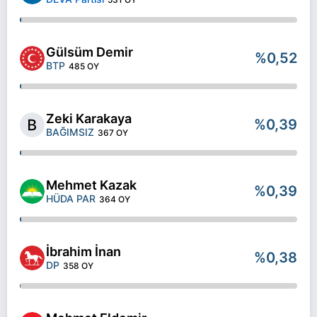
Gülsüm Demir
%0,52
BTP
485 OY
Zeki Karakaya
%0,39
BAĞIMSIZ
367 OY
Mehmet Kazak
%0,39
HÜDA PAR
364 OY
İbrahim İnan
%0,38
DP
358 OY