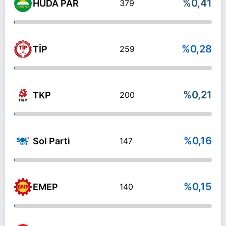
%0,41
HÜDA PAR
379
%0,28
TİP
259
%0,21
TKP
200
%0,16
Sol Parti
147
%0,15
EMEP
140