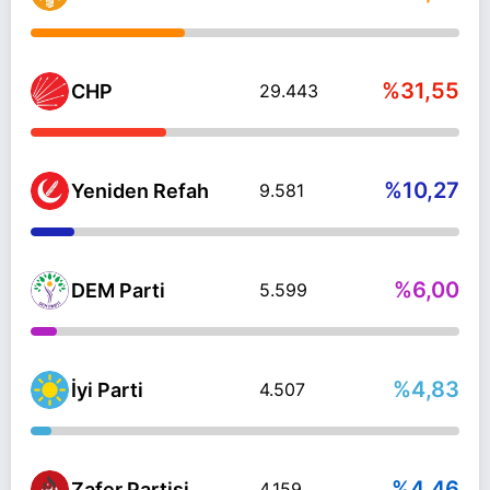
%31,55
CHP
29.443
%10,27
Yeniden Refah
9.581
%6,00
DEM Parti
5.599
%4,83
İyi Parti
4.507
%4,46
Zafer Partisi
4.159