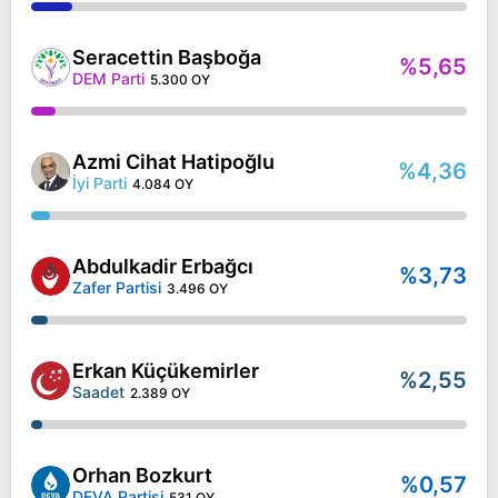
Seracettin Başboğa
%5,65
DEM Parti
5.300 OY
Azmi Cihat Hatipoğlu
%4,36
İyi Parti
4.084 OY
Abdulkadir Erbağcı
%3,73
Zafer Partisi
3.496 OY
Erkan Küçükemirler
%2,55
Saadet
2.389 OY
Orhan Bozkurt
%0,57
DEVA Partisi
531 OY