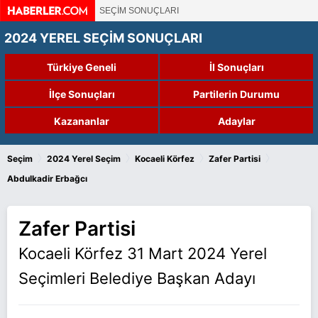
SEÇİM SONUÇLARI
2024 YEREL SEÇİM SONUÇLARI
Türkiye Geneli
İl Sonuçları
İlçe Sonuçları
Partilerin Durumu
Kazananlar
Adaylar
›
›
›
›
Seçim
2024 Yerel Seçim
Kocaeli Körfez
Zafer Partisi
Abdulkadir Erbağcı
Zafer Partisi
Kocaeli Körfez 31 Mart 2024 Yerel
Seçimleri Belediye Başkan Adayı