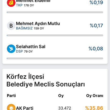
Mehmet Eldemir
%0,19
TKP
178 OY
Mehmet Aydın Mutlu
%0,17
BAĞIMSIZ
159 OY
Selahattin Sal
%0,08
DSP
79 OY
Körfez İlçesi
Belediye Meclis Sonuçları
Parti
Oy
Oy Oranı
%35,86
AK Parti
33.472