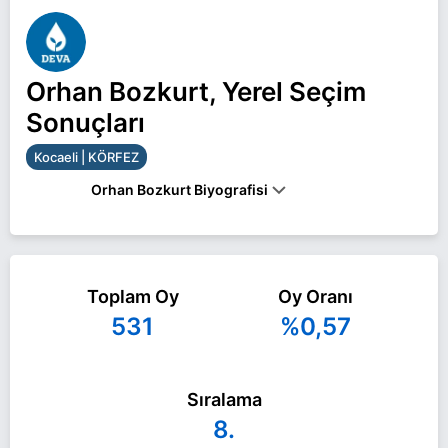
Orhan Bozkurt, Yerel Seçim
Sonuçları
Kocaeli | KÖRFEZ
Orhan Bozkurt Biyografisi
Orhan Bozkurt Kocaeli KÖRFEZ belediye başkan
adayı olarak DEVA Partisi ile 31 Mart 2024 yerel
Toplam Oy
Oy Oranı
seçimlerinde yarışıyor. Orhan Bozkurt ile ilgili daha
531
%0,57
fazla bilgi için
Orhan Bozkurt Haberleri
sayfamızı
ziyaret edin.
Sıralama
8.