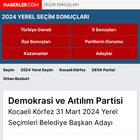
SEÇİM SONUÇLARI
2024 YEREL SEÇİM SONUÇLARI
Türkiye Geneli
İl Sonuçları
İlçe Sonuçları
Partilerin Durumu
Kazananlar
Adaylar
›
›
›
›
Seçim
2024 Yerel Seçim
Kocaeli Körfez
DEVA Partisi
Orhan Bozkurt
Demokrasi ve Aıtılım Partisi
Kocaeli Körfez 31 Mart 2024 Yerel
Seçimleri Belediye Başkan Adayı