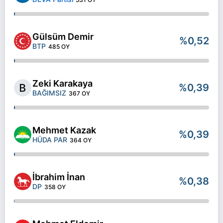
Gülsüm Demir
%0,52
BTP
485 OY
Zeki Karakaya
%0,39
BAĞIMSIZ
367 OY
Mehmet Kazak
%0,39
HÜDA PAR
364 OY
İbrahim İnan
%0,38
DP
358 OY