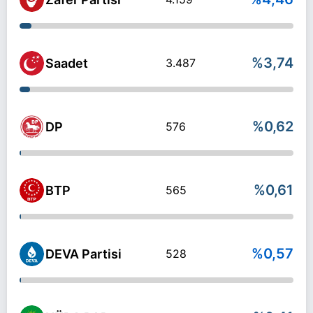
%3,74
Saadet
3.487
%0,62
DP
576
%0,61
BTP
565
%0,57
DEVA Partisi
528