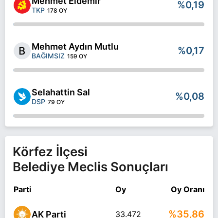
Mehmet Eldemir
%0,19
TKP
178 OY
Mehmet Aydın Mutlu
%0,17
BAĞIMSIZ
159 OY
Selahattin Sal
%0,08
DSP
79 OY
Körfez İlçesi
Belediye Meclis Sonuçları
Parti
Oy
Oy Oranı
%35,86
AK Parti
33.472