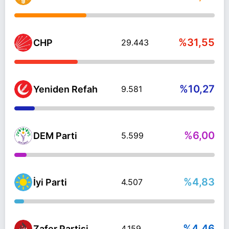
%31,55
CHP
29.443
%10,27
Yeniden Refah
9.581
%6,00
DEM Parti
5.599
%4,83
İyi Parti
4.507
%4,46
Zafer Partisi
4.159