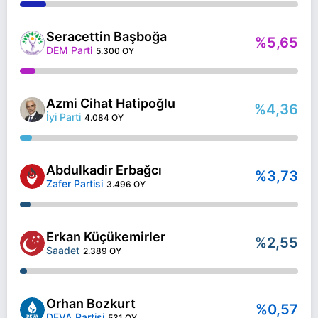
Seracettin Başboğa
%5,65
DEM Parti
5.300 OY
Azmi Cihat Hatipoğlu
%4,36
İyi Parti
4.084 OY
Abdulkadir Erbağcı
%3,73
Zafer Partisi
3.496 OY
Erkan Küçükemirler
%2,55
Saadet
2.389 OY
Orhan Bozkurt
%0,57
DEVA Partisi
531 OY