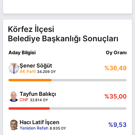
Körfez İlçesi
Belediye Başkanlığı Sonuçları
Aday Bilgisi
Oy Oranı
Şener Söğüt
%36,49
AK Parti
34.209 OY
Tayfun Balıkçı
%35,00
CHP
32.814 OY
Hacı Latif İşcen
%9,53
Yeniden Refah
8.935 OY