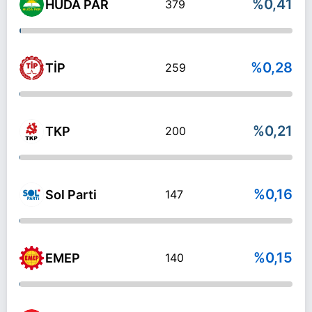
%0,41
HÜDA PAR
379
%0,28
TİP
259
%0,21
TKP
200
%0,16
Sol Parti
147
%0,15
EMEP
140