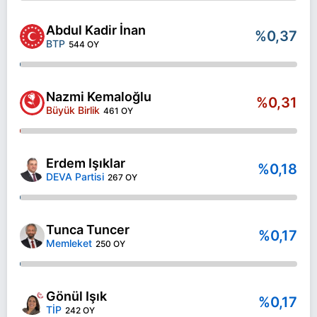
Abdul Kadir İnan
%0,37
BTP
544 OY
Nazmi Kemaloğlu
%0,31
Büyük Birlik
461 OY
Erdem Işıklar
%0,18
DEVA Partisi
267 OY
Tunca Tuncer
%0,17
Memleket
250 OY
Gönül Işık
%0,17
TİP
242 OY