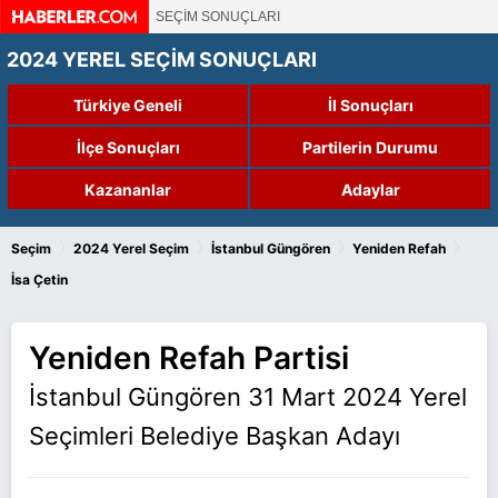
SEÇİM SONUÇLARI
2024 YEREL SEÇİM SONUÇLARI
Türkiye Geneli
İl Sonuçları
İlçe Sonuçları
Partilerin Durumu
Kazananlar
Adaylar
›
›
›
›
Seçim
2024 Yerel Seçim
İstanbul Güngören
Yeniden Refah
İsa Çetin
Yeniden Refah Partisi
İstanbul Güngören 31 Mart 2024 Yerel
Seçimleri Belediye Başkan Adayı