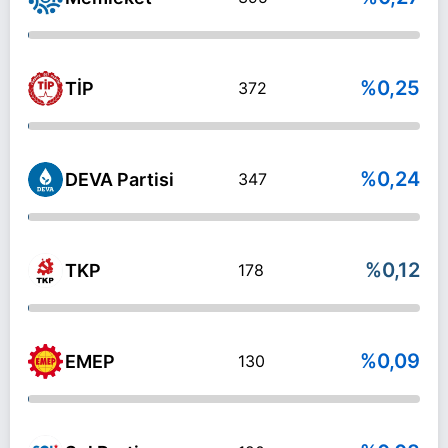
%0,25
TİP
372
%0,24
DEVA Partisi
347
%0,12
TKP
178
%0,09
EMEP
130