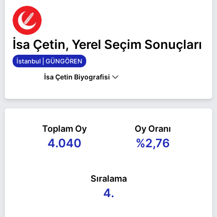
İsa Çetin, Yerel Seçim Sonuçları
İstanbul | GÜNGÖREN
İsa Çetin Biyografisi
İsa Çetin İstanbul GÜNGÖREN belediye başkan
adayı olarak Yeniden Refah ile 31 Mart 2024 yerel
Toplam Oy
Oy Oranı
seçimlerinde yarışıyor. İsa Çetin ile ilgili daha fazla
4.040
%2,76
bilgi için
İsa Çetin Haberleri
sayfamızı ziyaret
edin.
Sıralama
4.