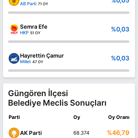
%0,05
AB Parti
71 OY
Semra Efe
%0,03
HKP
51 OY
Hayrettin Çamur
%0,03
Millet
47 OY
Güngören İlçesi
Belediye Meclis Sonuçları
Parti
Oy
Oy Oranı
%46,79
AK Parti
68.374