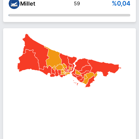
%0,04
Millet
59