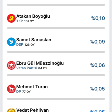
Atakan Boyoğlu
%0,10
TKP
151 OY
Samet Sarıaslan
%0,09
DSP
126 OY
Ebru Gül Müezzinoğlu
%0,06
Vatan Partisi
84 OY
Mehmet Turan
%0,05
DP
77 OY
Vedat Pehlivan