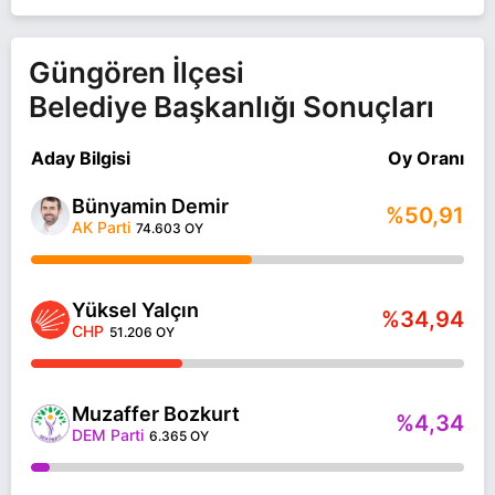
Güngören İlçesi
Belediye Başkanlığı Sonuçları
Aday Bilgisi
Oy Oranı
Bünyamin Demir
%50,91
AK Parti
74.603 OY
Yüksel Yalçın
%34,94
CHP
51.206 OY
Muzaffer Bozkurt
%4,34
DEM Parti
6.365 OY