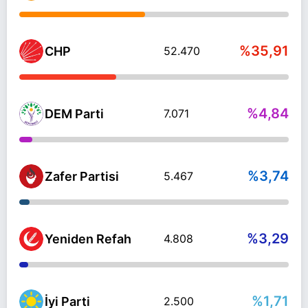
%35,91
CHP
52.470
%4,84
DEM Parti
7.071
%3,74
Zafer Partisi
5.467
%3,29
Yeniden Refah
4.808
%1,71
İyi Parti
2.500