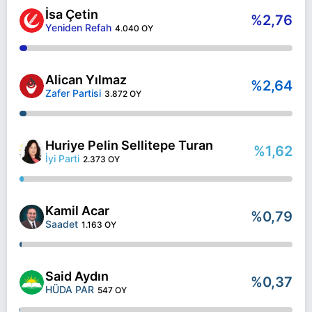
İsa Çetin
%2,76
Yeniden Refah
4.040 OY
Alican Yılmaz
%2,64
Zafer Partisi
3.872 OY
Huriye Pelin Sellitepe Turan
%1,62
İyi Parti
2.373 OY
Kamil Acar
%0,79
Saadet
1.163 OY
Said Aydın
%0,37
HÜDA PAR
547 OY