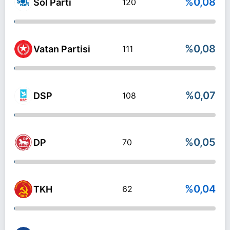
%0,08
Sol Parti
120
%0,08
Vatan Partisi
111
%0,07
DSP
108
%0,05
DP
70
%0,04
TKH
62