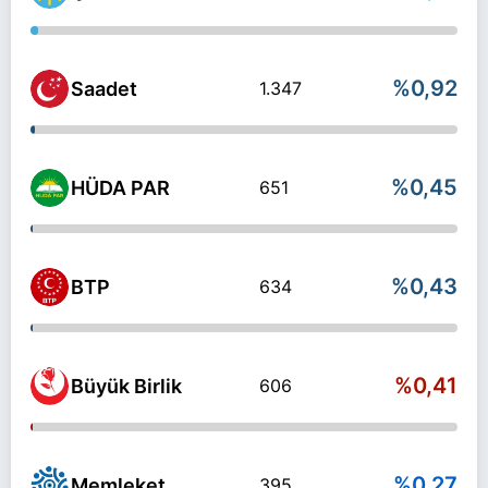
%0,92
Saadet
1.347
%0,45
HÜDA PAR
651
%0,43
BTP
634
%0,41
Büyük Birlik
606
%0,27
Memleket
395