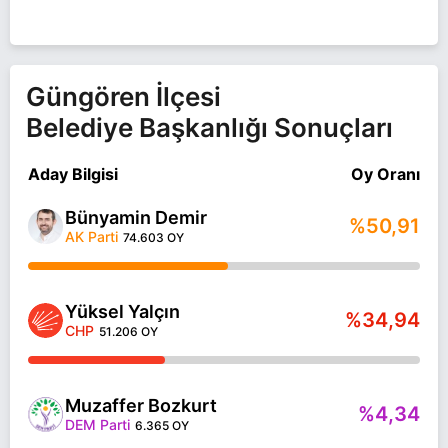
Güngören İlçesi
Belediye Başkanlığı Sonuçları
Aday Bilgisi
Oy Oranı
Bünyamin Demir
%50,91
AK Parti
74.603 OY
Yüksel Yalçın
%34,94
CHP
51.206 OY
Muzaffer Bozkurt
%4,34
DEM Parti
6.365 OY