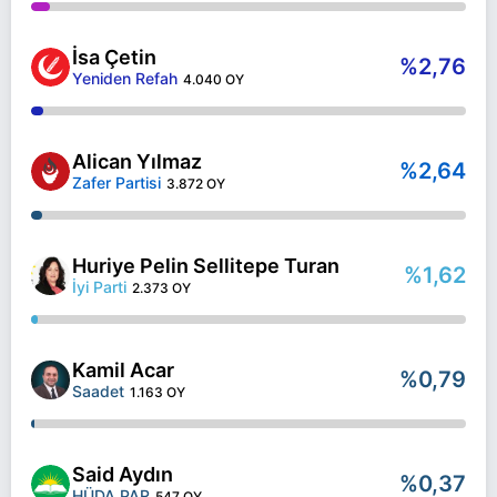
İsa Çetin
%2,76
Yeniden Refah
4.040 OY
Alican Yılmaz
%2,64
Zafer Partisi
3.872 OY
Huriye Pelin Sellitepe Turan
%1,62
İyi Parti
2.373 OY
Kamil Acar
%0,79
Saadet
1.163 OY
Said Aydın
%0,37
HÜDA PAR
547 OY