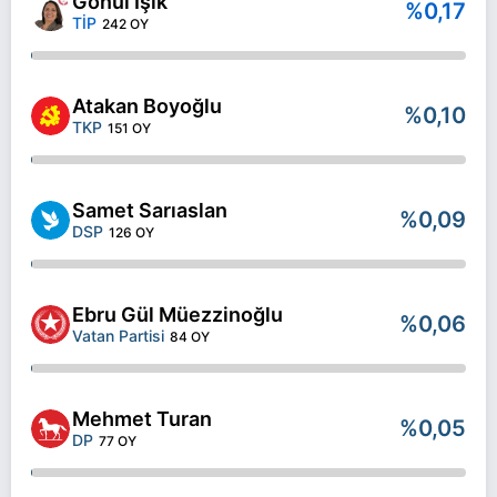
Gönül Işık
%0,17
TİP
242 OY
Atakan Boyoğlu
%0,10
TKP
151 OY
Samet Sarıaslan
%0,09
DSP
126 OY
Ebru Gül Müezzinoğlu
%0,06
Vatan Partisi
84 OY
Mehmet Turan
%0,05
DP
77 OY