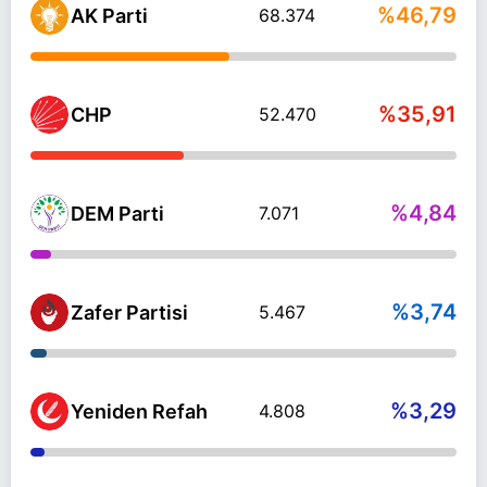
%46,79
AK Parti
68.374
%35,91
CHP
52.470
%4,84
DEM Parti
7.071
%3,74
Zafer Partisi
5.467
%3,29
Yeniden Refah
4.808