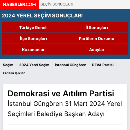
SEÇİM SONUÇLARI
2024 YEREL SEÇİM SONUÇLARI
Türkiye Geneli
İl Sonuçları
İlçe Sonuçları
Partilerin Durumu
Kazananlar
Adaylar
›
›
›
›
Seçim
2024 Yerel Seçim
İstanbul Güngören
DEVA Partisi
Erdem Işıklar
Demokrasi ve Aıtılım Partisi
İstanbul Güngören 31 Mart 2024 Yerel
Seçimleri Belediye Başkan Adayı