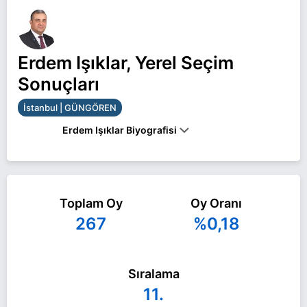
Erdem Işıklar, Yerel Seçim
Sonuçları
İstanbul | GÜNGÖREN
Erdem Işıklar Biyografisi
Erdem Işıklar İstanbul GÜNGÖREN belediye
başkan adayı olarak DEVA Partisi ile 31 Mart 2024
Toplam Oy
Oy Oranı
yerel seçimlerinde yarışıyor. Erdem Işıklar ile ilgili
267
%0,18
daha fazla bilgi için
Erdem Işıklar Haberleri
sayfamızı ziyaret edin.
Sıralama
11.