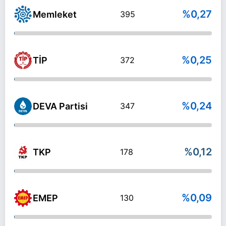
%0,27
Memleket
395
%0,25
TİP
372
%0,24
DEVA Partisi
347
%0,12
TKP
178
%0,09
EMEP
130