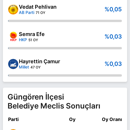
Vedat Pehlivan
%0,05
AB Parti
71 OY
Semra Efe
%0,03
HKP
51 OY
Hayrettin Çamur
%0,03
Millet
47 OY
Güngören İlçesi
Belediye Meclis Sonuçları
Parti
Oy
Oy Oranı