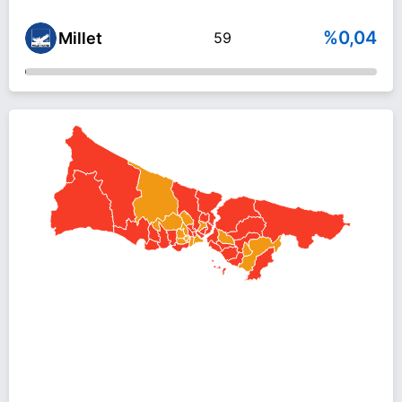
%0,04
Millet
59