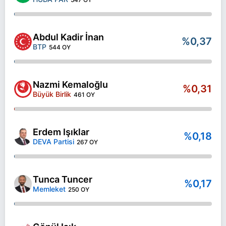
Abdul Kadir İnan
%0,37
BTP
544 OY
Nazmi Kemaloğlu
%0,31
Büyük Birlik
461 OY
Erdem Işıklar
%0,18
DEVA Partisi
267 OY
Tunca Tuncer
%0,17
Memleket
250 OY