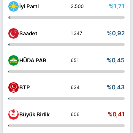
%1,71
İyi Parti
2.500
%0,92
Saadet
1.347
%0,45
HÜDA PAR
651
%0,43
BTP
634
%0,41
Büyük Birlik
606