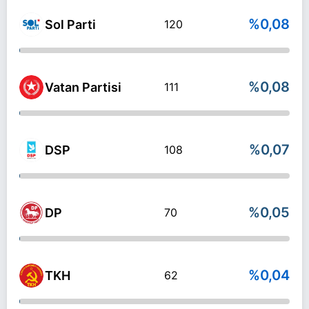
%0,08
Sol Parti
120
%0,08
Vatan Partisi
111
%0,07
DSP
108
%0,05
DP
70
%0,04
TKH
62