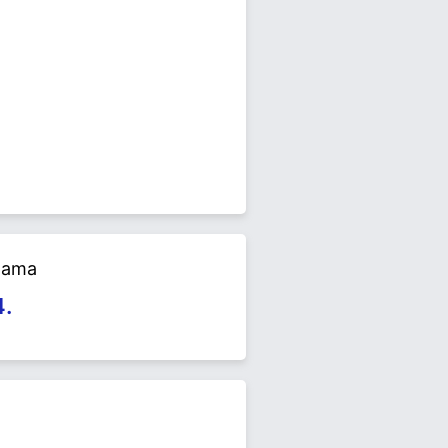
 Mart 2024 yerel seçimlerinde
yaret edin.
alama
4.