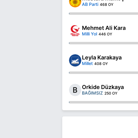
AB Parti
468 OY
Mehmet Ali Kara
Milli Yol
446 OY
Leyla Karakaya
Millet
408 OY
Orkide Düzkaya
BAĞIMSIZ
250 OY