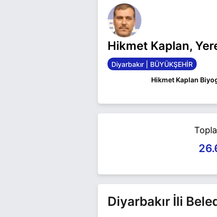
Hikmet Kaplan, Yer
Diyarbakır | BÜYÜKŞEHİR
Hikmet Kaplan Biyog
Hikmet Kaplan Diyar
yarışıyor. Hikmet Kapla
Topl
26.
Diyarbakır İli Bel