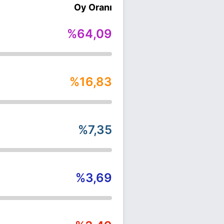
Oy Oranı
%64,09
%16,83
%7,35
%3,69