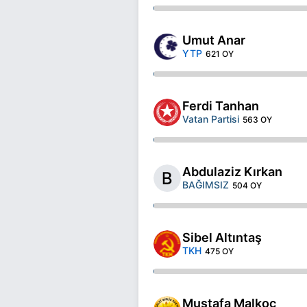
Umut Anar
YTP
621 OY
Ferdi Tanhan
Vatan Partisi
563 OY
Abdulaziz Kırkan
BAĞIMSIZ
504 OY
Sibel Altıntaş
TKH
475 OY
Mustafa Malkoç