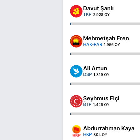
Davut Şanlı
TKP
2.928 OY
Mehmetşah Eren
HAK-PAR
1.956 OY
Ali Artun
DSP
1.819 OY
Şeyhmus Elçi
BTP
1.426 OY
Abdurrahman Kaya
HKP
804 OY