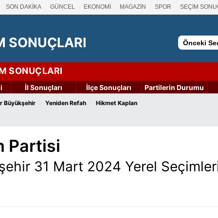
SON DAKİKA
GÜNCEL
EKONOMİ
MAGAZİN
SPOR
SEÇİM SONU
M SONUÇLARI
Önceki Seç
İM SONUÇLARI
i
İl Sonuçları
İlçe Sonuçları
Partilerin Durumu
›
›
r Büyükşehir
Yeniden Refah
Hikmet Kaplan
 Partisi
şehir 31 Mart 2024 Yerel Seçimler