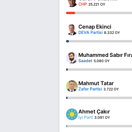
CHP
25.221 OY
Cenap Ekinci
DEVA Partisi
8.332 OY
Muhammed Sabır Fır
Saadet
5.080 OY
Mahmut Tatar
Zafer Partisi
3.722 OY
Ahmet Çakır
İyi Parti
3.091 OY