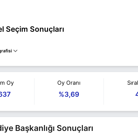
el Seçim Sonuçları
rafisi
bakır BÜYÜKŞEHİR belediye başkan adayı olarak Yeniden Refah ile 31
n ile ilgili daha fazla bilgi için
Hikmet Kaplan Haberleri
sayfamızı zi
am Oy
Oy Oranı
Sır
637
%3,69
ediye Başkanlığı Sonuçları