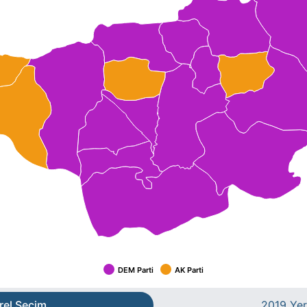
DEM Parti
AK Parti
rel Seçim
2019 Yer