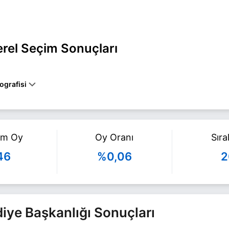
erel Seçim Sonuçları
ografisi
rbakır BÜYÜKŞEHİR belediye başkan adayı olarak Milli Yol ile 31 Mart
gili daha fazla bilgi için
Mehmet Ali Kara Haberleri
sayfamızı ziyaret 
am Oy
Oy Oranı
Sır
46
%0,06
2
ediye Başkanlığı Sonuçları