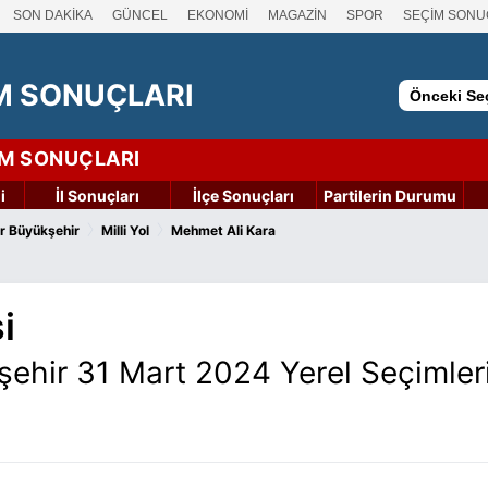
SON DAKİKA
GÜNCEL
EKONOMİ
MAGAZİN
SPOR
SEÇİM SONU
M SONUÇLARI
Önceki Seç
İM SONUÇLARI
i
İl Sonuçları
İlçe Sonuçları
Partilerin Durumu
›
›
r Büyükşehir
Milli Yol
Mehmet Ali Kara
i
şehir 31 Mart 2024 Yerel Seçimler