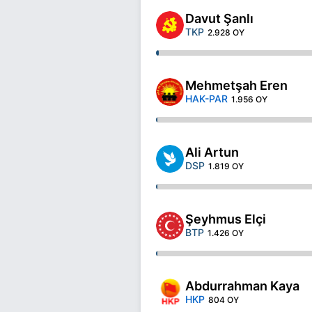
Davut Şanlı
TKP
2.928 OY
Mehmetşah Eren
HAK-PAR
1.956 OY
Ali Artun
DSP
1.819 OY
Şeyhmus Elçi
BTP
1.426 OY
Abdurrahman Kaya
HKP
804 OY