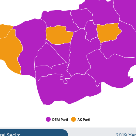
DEM Parti
AK Parti
rel Seçim
2019 Yer