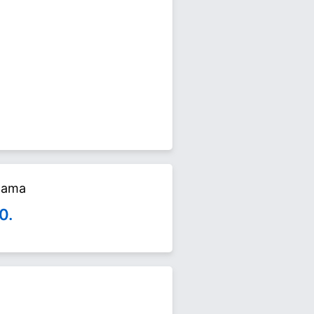
 2024 yerel seçimlerinde yarışıyor.
edin.
alama
0.