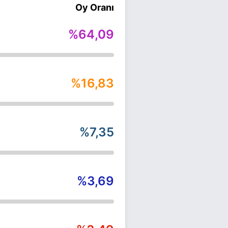
Oy Oranı
%64,09
%16,83
%7,35
%3,69