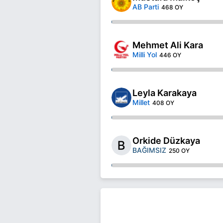
AB Parti
468 OY
Mehmet Ali Kara
Milli Yol
446 OY
Leyla Karakaya
Millet
408 OY
Orkide Düzkaya
BAĞIMSIZ
250 OY