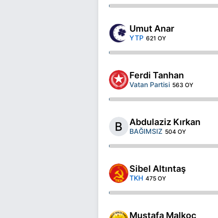
Umut Anar
YTP
621 OY
Ferdi Tanhan
Vatan Partisi
563 OY
Abdulaziz Kırkan
BAĞIMSIZ
504 OY
Sibel Altıntaş
TKH
475 OY
Mustafa Malkoç