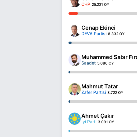
CHP
25.221 OY
Cenap Ekinci
DEVA Partisi
8.332 OY
Muhammed Sabır Fır
Saadet
5.080 OY
Mahmut Tatar
Zafer Partisi
3.722 OY
Ahmet Çakır
İyi Parti
3.091 OY