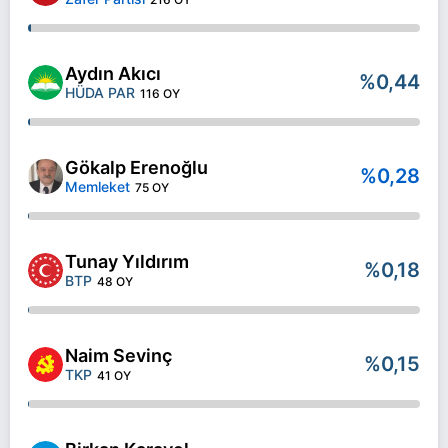
Aydın Akıcı
%0,44
HÜDA PAR
116 OY
Gökalp Erenoğlu
%0,28
Memleket
75 OY
Tunay Yıldırım
%0,18
BTP
48 OY
Naim Sevinç
%0,15
TKP
41 OY