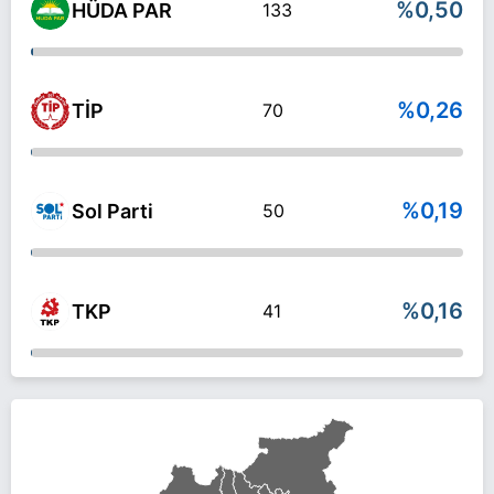
%0,50
HÜDA PAR
133
%0,26
TİP
70
%0,19
Sol Parti
50
%0,16
TKP
41