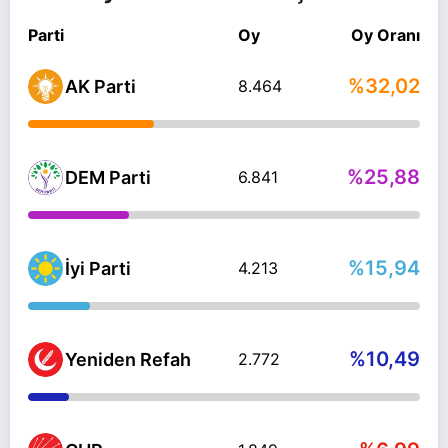
Parti
Oy
Oy Oranı
%32,02
AK Parti
8.464
%25,88
DEM Parti
6.841
%15,94
İyi Parti
4.213
%10,49
Yeniden Refah
2.772