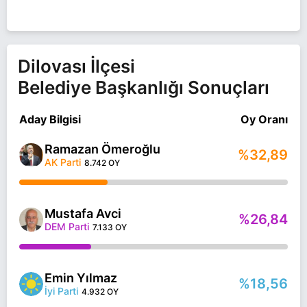
Dilovası İlçesi
Belediye Başkanlığı Sonuçları
Aday Bilgisi
Oy Oranı
Ramazan Ömeroğlu
%32,89
AK Parti
8.742 OY
Mustafa Avci
%26,84
DEM Parti
7.133 OY
Emin Yılmaz
%18,56
İyi Parti
4.932 OY