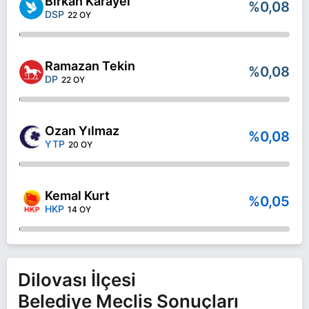
Birkan Karayel
%0,08
DSP
22 OY
Ramazan Tekin
%0,08
DP
22 OY
Ozan Yılmaz
%0,08
YTP
20 OY
Kemal Kurt
%0,05
HKP
14 OY
Dilovası İlçesi
Belediye Meclis Sonuçları