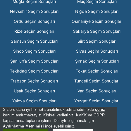
Muğla Seçim Sonuçları
Muş Seçim Sonuçları
Nevşehir Seçim Sonuçları
Niğde Seçim Sonuçları
Ordu Seçim Sonuçları
Osmaniye Seçim Sonuçları
Rize Seçim Sonuçları
Sakarya Seçim Sonuçları
Samsun Seçim Sonuçları
Siirt Seçim Sonuçları
Sinop Seçim Sonuçları
Sivas Seçim Sonuçları
Şanlıurfa Seçim Sonuçları
Şırnak Seçim Sonuçları
Tekirdağ Seçim Sonuçları
Tokat Seçim Sonuçları
Trabzon Seçim Sonuçları
Tunceli Seçim Sonuçları
Uşak Seçim Sonuçları
Van Seçim Sonuçları
Yalova Seçim Sonuçları
Yozgat Seçim Sonuçları
Sizlere daha iyi hizmet sunabilmek adına sitemizde
çerez
Zonguldak Seçim Sonuçları
konumlandırmaktayız. Kişisel verileriniz, KVKK ve GDPR
kapsamında toplanıp işlenir. Detaylı bilgi almak için
[Hata Bildir] - 18:07:09 - .2
Aydınlatma Metnimizi
inceleyebilirsiniz.