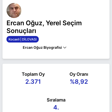
Ercan Oğuz, Yerel Seçim
Sonuçları
Kocaeli | DİLOVASI
Ercan Oğuz Biyografisi
Ercan Oğuz Kocaeli DİLOVASI belediye başkan
adayı olarak Yeniden Refah ile 31 Mart 2024 yerel
Toplam Oy
Oy Oranı
seçimlerinde yarışıyor. Ercan Oğuz ile ilgili daha
2.371
%8,92
fazla bilgi için
Ercan Oğuz Haberleri
sayfamızı
ziyaret edin.
Sıralama
4.