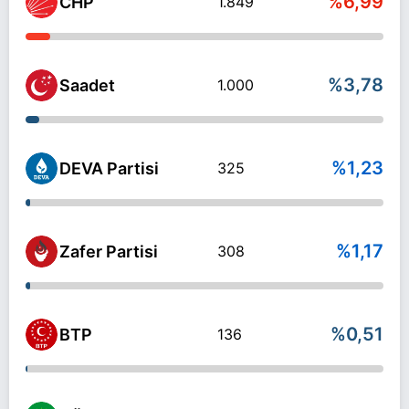
%6,99
CHP
1.849
%3,78
Saadet
1.000
%1,23
DEVA Partisi
325
%1,17
Zafer Partisi
308
%0,51
BTP
136