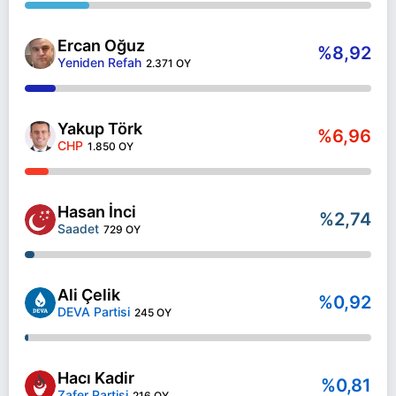
Ercan Oğuz
%8,92
Yeniden Refah
2.371 OY
Yakup Törk
%6,96
CHP
1.850 OY
Hasan İnci
%2,74
Saadet
729 OY
Ali Çelik
%0,92
DEVA Partisi
245 OY
Hacı Kadir
%0,81
Zafer Partisi
216 OY