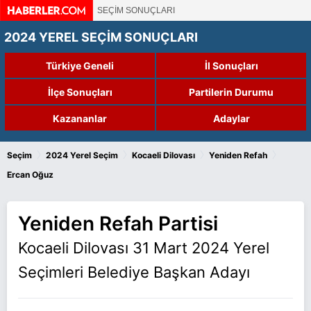
SEÇİM SONUÇLARI
2024 YEREL SEÇİM SONUÇLARI
Türkiye Geneli
İl Sonuçları
İlçe Sonuçları
Partilerin Durumu
Kazananlar
Adaylar
›
›
›
›
Seçim
2024 Yerel Seçim
Kocaeli Dilovası
Yeniden Refah
Ercan Oğuz
Yeniden Refah Partisi
Kocaeli Dilovası 31 Mart 2024 Yerel
Seçimleri Belediye Başkan Adayı