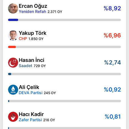
Ercan Oğuz
%8,92
Yeniden Refah
2.371 OY
Yakup Törk
%6,96
CHP
1.850 OY
Hasan İnci
%2,74
Saadet
729 OY
Ali Çelik
%0,92
DEVA Partisi
245 OY
Hacı Kadir
%0,81
Zafer Partisi
216 OY