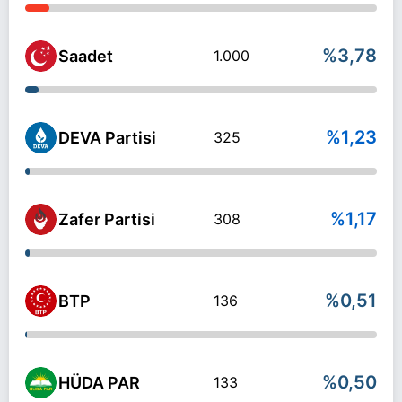
%3,78
Saadet
1.000
%1,23
DEVA Partisi
325
%1,17
Zafer Partisi
308
%0,51
BTP
136
%0,50
HÜDA PAR
133