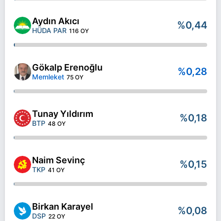
Aydın Akıcı
%0,44
HÜDA PAR
116 OY
Gökalp Erenoğlu
%0,28
Memleket
75 OY
Tunay Yıldırım
%0,18
BTP
48 OY
Naim Sevinç
%0,15
TKP
41 OY
Birkan Karayel
%0,08
DSP
22 OY