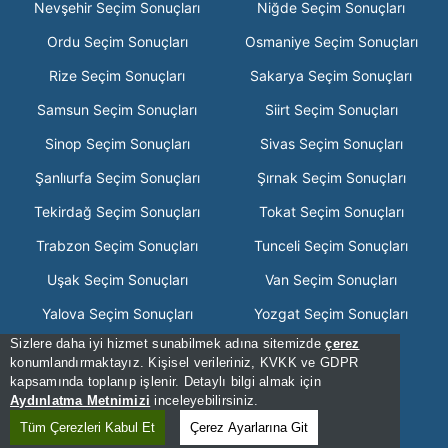
Nevşehir Seçim Sonuçları
Niğde Seçim Sonuçları
Ordu Seçim Sonuçları
Osmaniye Seçim Sonuçları
Rize Seçim Sonuçları
Sakarya Seçim Sonuçları
Samsun Seçim Sonuçları
Siirt Seçim Sonuçları
Sinop Seçim Sonuçları
Sivas Seçim Sonuçları
Şanlıurfa Seçim Sonuçları
Şırnak Seçim Sonuçları
Tekirdağ Seçim Sonuçları
Tokat Seçim Sonuçları
Trabzon Seçim Sonuçları
Tunceli Seçim Sonuçları
Uşak Seçim Sonuçları
Van Seçim Sonuçları
Yalova Seçim Sonuçları
Yozgat Seçim Sonuçları
Sizlere daha iyi hizmet sunabilmek adına sitemizde
çerez
Zonguldak Seçim Sonuçları
konumlandırmaktayız. Kişisel verileriniz, KVKK ve GDPR
kapsamında toplanıp işlenir. Detaylı bilgi almak için
[Hata Bildir] - 08:37:10 - 12
Aydınlatma Metnimizi
inceleyebilirsiniz.
[Kullanım Şartları]
Tüm Çerezleri Kabul Et
Çerez Ayarlarına Git