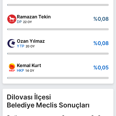
Ramazan Tekin
%0,08
DP
22 OY
Ozan Yılmaz
%0,08
YTP
20 OY
Kemal Kurt
%0,05
HKP
14 OY
Dilovası İlçesi
Belediye Meclis Sonuçları