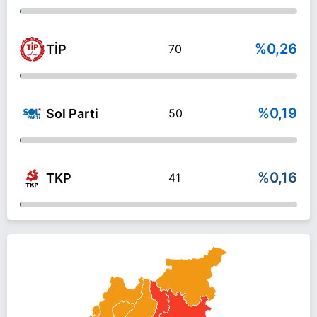
%0,26
TİP
70
%0,19
Sol Parti
50
%0,16
TKP
41