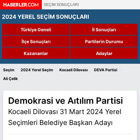
SEÇİM SONUÇLARI
2024 YEREL SEÇİM SONUÇLARI
Türkiye Geneli
İl Sonuçları
İlçe Sonuçları
Partilerin Durumu
Kazananlar
Adaylar
›
›
›
›
Seçim
2024 Yerel Seçim
Kocaeli Dilovası
DEVA Partisi
Ali Çelik
Demokrasi ve Aıtılım Partisi
Kocaeli Dilovası 31 Mart 2024 Yerel
Seçimleri Belediye Başkan Adayı