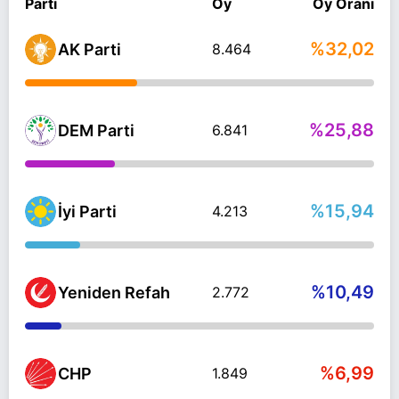
Parti
Oy
Oy Oranı
%32,02
AK Parti
8.464
%25,88
DEM Parti
6.841
%15,94
İyi Parti
4.213
%10,49
Yeniden Refah
2.772
%6,99
CHP
1.849