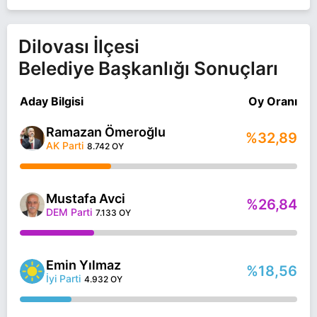
Dilovası İlçesi
Belediye Başkanlığı Sonuçları
Aday Bilgisi
Oy Oranı
Ramazan Ömeroğlu
%32,89
AK Parti
8.742 OY
Mustafa Avci
%26,84
DEM Parti
7.133 OY
Emin Yılmaz
%18,56
İyi Parti
4.932 OY