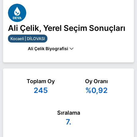
Ali Çelik, Yerel Seçim Sonuçları
Kocaeli | DİLOVASI
Ali Çelik Biyografisi
Ali Çelik Kocaeli DİLOVASI belediye başkan adayı
olarak DEVA Partisi ile 31 Mart 2024 yerel
Toplam Oy
Oy Oranı
seçimlerinde yarışıyor. Ali Çelik ile ilgili daha fazla
245
%0,92
bilgi için
Ali Çelik Haberleri
sayfamızı ziyaret edin.
Sıralama
7.