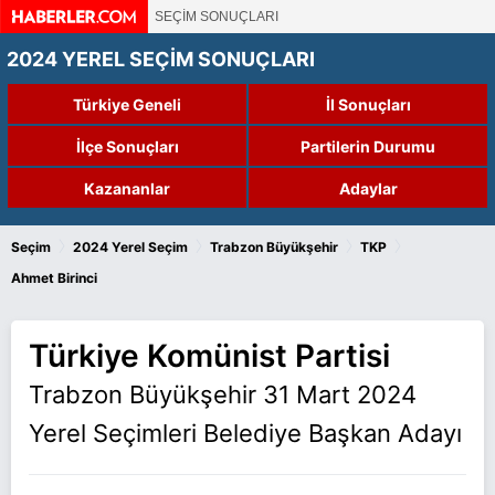
SEÇİM SONUÇLARI
2024 YEREL SEÇİM SONUÇLARI
Türkiye Geneli
İl Sonuçları
İlçe Sonuçları
Partilerin Durumu
Kazananlar
Adaylar
›
›
›
›
Seçim
2024 Yerel Seçim
Trabzon Büyükşehir
TKP
Ahmet Birinci
Türkiye Komünist Partisi
Trabzon Büyükşehir 31 Mart 2024
Yerel Seçimleri Belediye Başkan Adayı