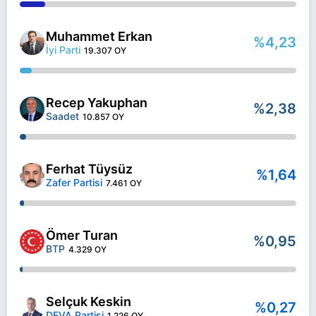
Muhammet Erkan
%4,23
İyi Parti
19.307 OY
Recep Yakuphan
%2,38
Saadet
10.857 OY
Ferhat Tüysüz
%1,64
Zafer Partisi
7.461 OY
Ömer Turan
%0,95
BTP
4.329 OY
Selçuk Keskin
%0,27
DEVA Partisi
1.226 OY