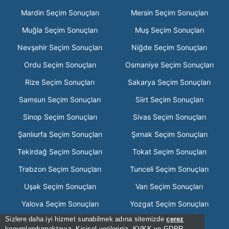
Mardin Seçim Sonuçları
Mersin Seçim Sonuçları
Muğla Seçim Sonuçları
Muş Seçim Sonuçları
Nevşehir Seçim Sonuçları
Niğde Seçim Sonuçları
Ordu Seçim Sonuçları
Osmaniye Seçim Sonuçları
Rize Seçim Sonuçları
Sakarya Seçim Sonuçları
Samsun Seçim Sonuçları
Siirt Seçim Sonuçları
Sinop Seçim Sonuçları
Sivas Seçim Sonuçları
Şanlıurfa Seçim Sonuçları
Şırnak Seçim Sonuçları
Tekirdağ Seçim Sonuçları
Tokat Seçim Sonuçları
Trabzon Seçim Sonuçları
Tunceli Seçim Sonuçları
Uşak Seçim Sonuçları
Van Seçim Sonuçları
Yalova Seçim Sonuçları
Yozgat Seçim Sonuçları
Sizlere daha iyi hizmet sunabilmek adına sitemizde
çerez
Zonguldak Seçim Sonuçları
konumlandırmaktayız. Kişisel verileriniz, KVKK ve GDPR