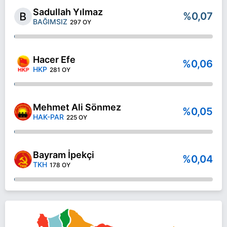
Sadullah Yılmaz
%0,07
BAĞIMSIZ
297 OY
Hacer Efe
%0,06
HKP
281 OY
Mehmet Ali Sönmez
%0,05
HAK-PAR
225 OY
Bayram İpekçi
%0,04
TKH
178 OY