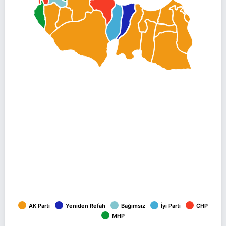
AK Parti
Yeniden Refah
Bağımsız
İyi Parti
CHP
MHP