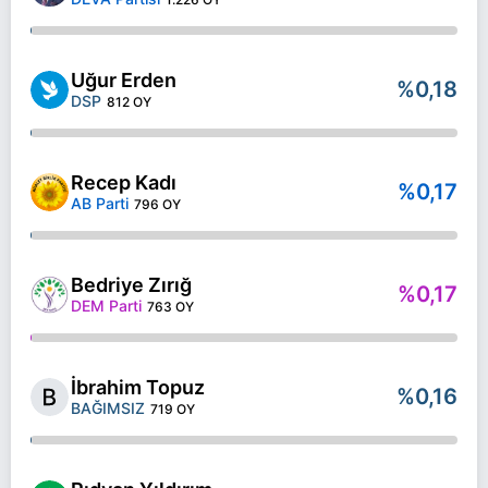
Uğur Erden
%0,18
DSP
812 OY
Recep Kadı
%0,17
AB Parti
796 OY
Bedriye Zırığ
%0,17
DEM Parti
763 OY
İbrahim Topuz
%0,16
BAĞIMSIZ
719 OY