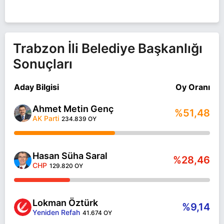
Trabzon İli Belediye Başkanlığı
Sonuçları
Aday Bilgisi
Oy Oranı
Ahmet Metin Genç
%51,48
AK Parti
234.839 OY
Hasan Süha Saral
%28,46
CHP
129.820 OY
Lokman Öztürk
%9,14
Yeniden Refah
41.674 OY