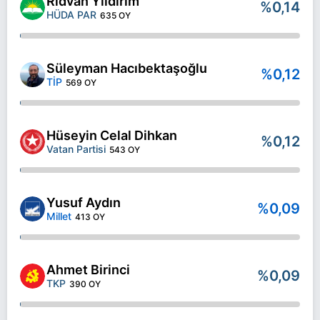
Rıdvan Yıldırım
%0,14
HÜDA PAR
635 OY
Süleyman Hacıbektaşoğlu
%0,12
TİP
569 OY
Hüseyin Celal Dihkan
%0,12
Vatan Partisi
543 OY
Yusuf Aydın
%0,09
Millet
413 OY
Ahmet Birinci
%0,09
TKP
390 OY