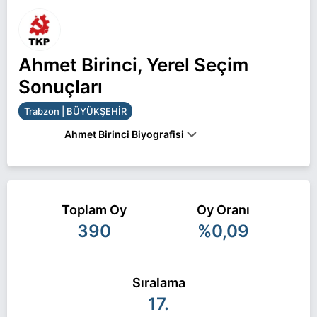
Ahmet Birinci, Yerel Seçim
Sonuçları
Trabzon | BÜYÜKŞEHİR
Ahmet Birinci Biyografisi
Ahmet Birinci Trabzon BÜYÜKŞEHİR belediye
başkan adayı olarak TKP ile 31 Mart 2024 yerel
Toplam Oy
Oy Oranı
seçimlerinde yarışıyor. Ahmet Birinci ile ilgili daha
390
%0,09
fazla bilgi için
Ahmet Birinci Haberleri
sayfamızı
ziyaret edin.
Sıralama
17.