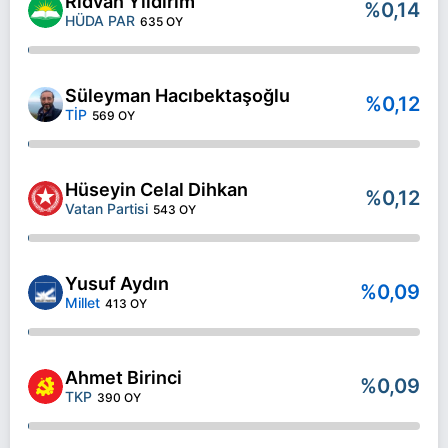
Rıdvan Yıldırım
%0,14
HÜDA PAR
635 OY
Süleyman Hacıbektaşoğlu
%0,12
TİP
569 OY
Hüseyin Celal Dihkan
%0,12
Vatan Partisi
543 OY
Yusuf Aydın
%0,09
Millet
413 OY
Ahmet Birinci
%0,09
TKP
390 OY