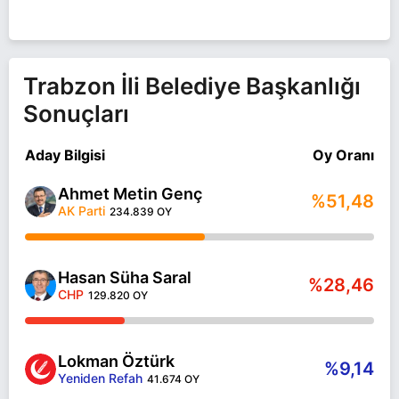
Trabzon İli Belediye Başkanlığı
Sonuçları
Aday Bilgisi
Oy Oranı
Ahmet Metin Genç
%51,48
AK Parti
234.839 OY
Hasan Süha Saral
%28,46
CHP
129.820 OY
Lokman Öztürk
%9,14
Yeniden Refah
41.674 OY