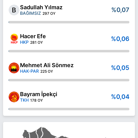
Sadullah Yılmaz
%0,07
BAĞIMSIZ
297 OY
Hacer Efe
%0,06
HKP
281 OY
Mehmet Ali Sönmez
%0,05
HAK-PAR
225 OY
Bayram İpekçi
%0,04
TKH
178 OY