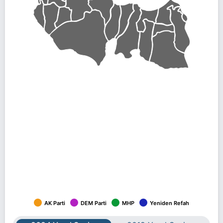
AK Parti
DEM Parti
MHP
Yeniden Refah