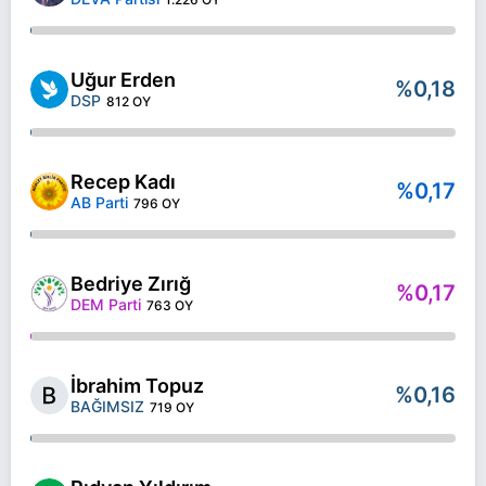
Uğur Erden
%0,18
DSP
812 OY
Recep Kadı
%0,17
AB Parti
796 OY
Bedriye Zırığ
%0,17
DEM Parti
763 OY
İbrahim Topuz
%0,16
BAĞIMSIZ
719 OY