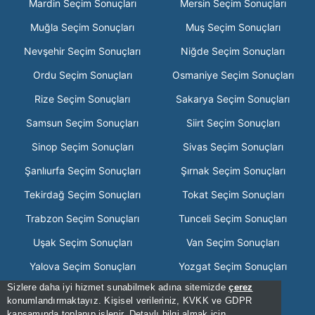
Mardin Seçim Sonuçları
Mersin Seçim Sonuçları
Muğla Seçim Sonuçları
Muş Seçim Sonuçları
Nevşehir Seçim Sonuçları
Niğde Seçim Sonuçları
Ordu Seçim Sonuçları
Osmaniye Seçim Sonuçları
Rize Seçim Sonuçları
Sakarya Seçim Sonuçları
Samsun Seçim Sonuçları
Siirt Seçim Sonuçları
Sinop Seçim Sonuçları
Sivas Seçim Sonuçları
Şanlıurfa Seçim Sonuçları
Şırnak Seçim Sonuçları
Tekirdağ Seçim Sonuçları
Tokat Seçim Sonuçları
Trabzon Seçim Sonuçları
Tunceli Seçim Sonuçları
Uşak Seçim Sonuçları
Van Seçim Sonuçları
Yalova Seçim Sonuçları
Yozgat Seçim Sonuçları
Sizlere daha iyi hizmet sunabilmek adına sitemizde
çerez
Zonguldak Seçim Sonuçları
konumlandırmaktayız. Kişisel verileriniz, KVKK ve GDPR
kapsamında toplanıp işlenir. Detaylı bilgi almak için