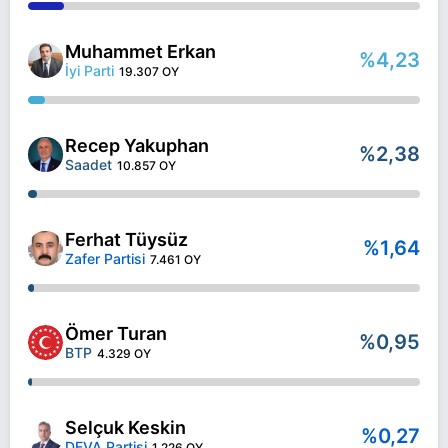
Muhammet Erkan
%4,23
İyi Parti
19.307 OY
Recep Yakuphan
%2,38
Saadet
10.857 OY
Ferhat Tüysüz
%1,64
Zafer Partisi
7.461 OY
Ömer Turan
%0,95
BTP
4.329 OY
Selçuk Keskin
%0,27
DEVA Partisi
1.226 OY