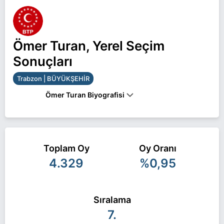
Ömer Turan, Yerel Seçim
Sonuçları
Trabzon | BÜYÜKŞEHİR
Ömer Turan Biyografisi
Ömer Turan Trabzon BÜYÜKŞEHİR belediye
başkan adayı olarak BTP ile 31 Mart 2024 yerel
Toplam Oy
Oy Oranı
seçimlerinde yarışıyor. Ömer Turan ile ilgili daha
4.329
%0,95
fazla bilgi için
Ömer Turan Haberleri
sayfamızı
ziyaret edin.
Sıralama
7.