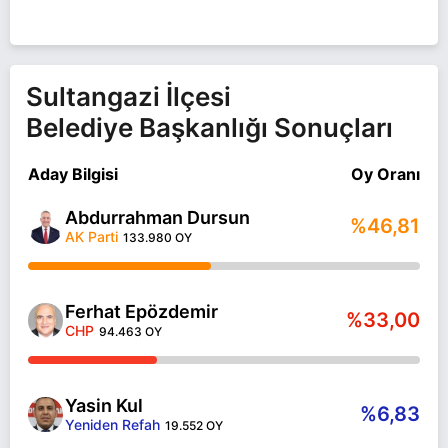
Sultangazi İlçesi
Belediye Başkanlığı Sonuçları
Aday Bilgisi
Oy Oranı
Abdurrahman Dursun
%46,81
AK Parti
133.980 OY
Ferhat Epözdemir
%33,00
CHP
94.463 OY
Yasin Kul
%6,83
Yeniden Refah
19.552 OY