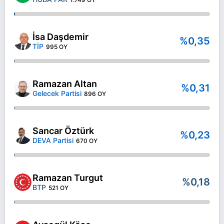
İsa Daşdemir
%0,35
TİP
995 OY
Ramazan Altan
%0,31
Gelecek Partisi
896 OY
Sancar Öztürk
%0,23
DEVA Partisi
670 OY
Ramazan Turgut
%0,18
BTP
521 OY