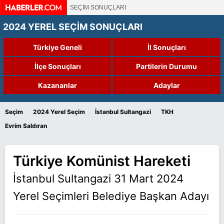
SEÇİM SONUÇLARI
2024 YEREL SEÇİM SONUÇLARI
Türkiye Geneli
İl Sonuçları
İlçe Sonuçları
Partilerin Durumu
Kazananlar
Adaylar
›
›
›
›
Seçim
2024 Yerel Seçim
İstanbul Sultangazi
TKH
Evrim Saldıran
Türkiye Komünist Hareketi
İstanbul Sultangazi 31 Mart 2024
Yerel Seçimleri Belediye Başkan Adayı