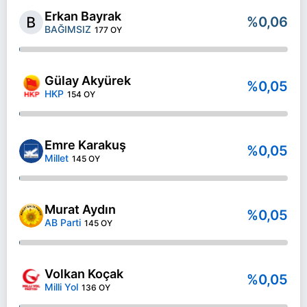
Erkan Bayrak
%0,06
BAĞIMSIZ
177 OY
Gülay Akyürek
%0,05
HKP
154 OY
Emre Karakuş
%0,05
Millet
145 OY
Murat Aydın
%0,05
AB Parti
145 OY
Volkan Koçak
%0,05
Milli Yol
136 OY