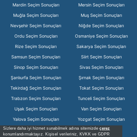
Mardin Seçim Sonuçları
Mersin Seçim Sonuçları
Muğla Seçim Sonuçları
Muş Seçim Sonuçları
Nevşehir Seçim Sonuçları
Niğde Seçim Sonuçları
Ordu Seçim Sonuçları
Osmaniye Seçim Sonuçları
Rize Seçim Sonuçları
Sakarya Seçim Sonuçları
Samsun Seçim Sonuçları
Siirt Seçim Sonuçları
Sinop Seçim Sonuçları
Sivas Seçim Sonuçları
Şanlıurfa Seçim Sonuçları
Şırnak Seçim Sonuçları
Tekirdağ Seçim Sonuçları
Tokat Seçim Sonuçları
Trabzon Seçim Sonuçları
Tunceli Seçim Sonuçları
Uşak Seçim Sonuçları
Van Seçim Sonuçları
Yalova Seçim Sonuçları
Yozgat Seçim Sonuçları
Sizlere daha iyi hizmet sunabilmek adına sitemizde
çerez
Zonguldak Seçim Sonuçları
konumlandırmaktayız. Kişisel verileriniz, KVKK ve GDPR