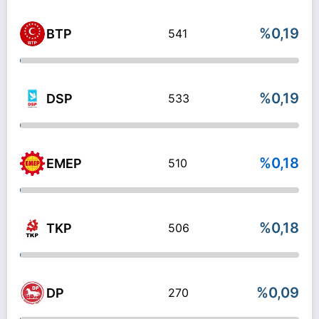
%0,19
BTP
541
%0,19
DSP
533
%0,18
EMEP
510
%0,18
TKP
506
%0,09
DP
270