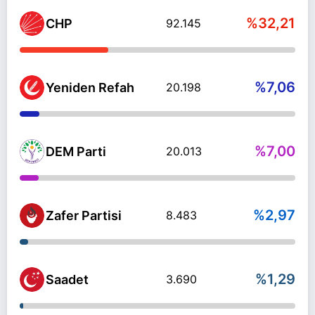
%32,21
CHP
92.145
%7,06
Yeniden Refah
20.198
%7,00
DEM Parti
20.013
%2,97
Zafer Partisi
8.483
%1,29
Saadet
3.690