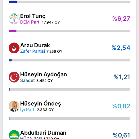
Erol Tunç
%6,27
DEM Parti
17.947 OY
Arzu Durak
%2,54
Zafer Partisi
7.256 OY
Hüseyin Aydoğan
%1,21
Saadet
3.452 OY
Hüseyin Öndeş
%0,82
İyi Parti
2.333 OY
Abdulbari Duman
%0,61
HÜDA PAR
1.749 OY