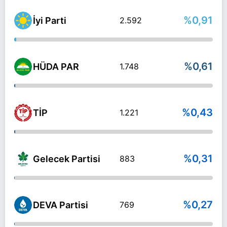
%0,91
İyi Parti
2.592
%0,61
HÜDA PAR
1.748
%0,43
TİP
1.221
%0,31
Gelecek Partisi
883
%0,27
DEVA Partisi
769