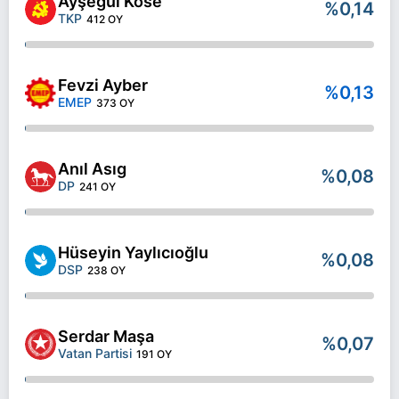
Ayşegül Köse
%0,14
TKP
412 OY
Fevzi Ayber
%0,13
EMEP
373 OY
Anıl Asıg
%0,08
DP
241 OY
Hüseyin Yaylıcıoğlu
%0,08
DSP
238 OY
Serdar Maşa
%0,07
Vatan Partisi
191 OY