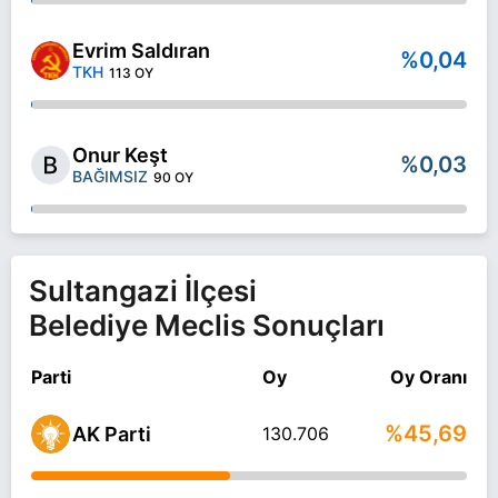
Evrim Saldıran
%0,04
TKH
113 OY
Onur Keşt
%0,03
BAĞIMSIZ
90 OY
Sultangazi İlçesi
Belediye Meclis Sonuçları
Parti
Oy
Oy Oranı
%45,69
AK Parti
130.706