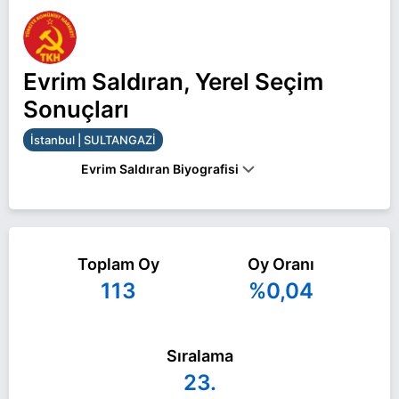
Evrim Saldıran, Yerel Seçim
Sonuçları
İstanbul | SULTANGAZİ
Evrim Saldıran Biyografisi
Evrim Saldıran İstanbul SULTANGAZİ belediye
başkan adayı olarak TKH ile 31 Mart 2024 yerel
Toplam Oy
Oy Oranı
seçimlerinde yarışıyor. Evrim Saldıran ile ilgili daha
113
%0,04
fazla bilgi için
Evrim Saldıran Haberleri
sayfamızı
ziyaret edin.
Sıralama
23.