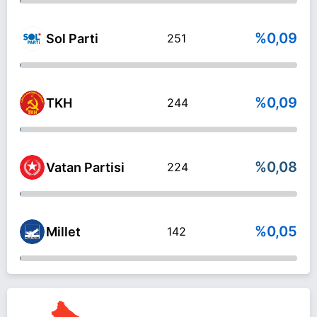
%0,09
Sol Parti
251
%0,09
TKH
244
%0,08
Vatan Partisi
224
%0,05
Millet
142