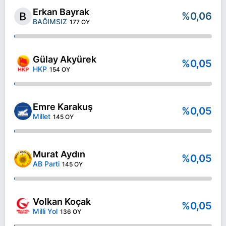
Erkan Bayrak
%0,06
BAĞIMSIZ
177 OY
Gülay Akyürek
%0,05
HKP
154 OY
Emre Karakuş
%0,05
Millet
145 OY
Murat Aydın
%0,05
AB Parti
145 OY
Volkan Koçak
%0,05
Milli Yol
136 OY