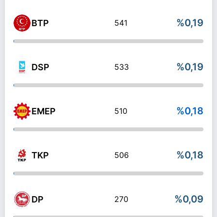
%0,19
BTP
541
%0,19
DSP
533
%0,18
EMEP
510
%0,18
TKP
506
%0,09
DP
270