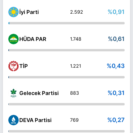
%0,91
İyi Parti
2.592
%0,61
HÜDA PAR
1.748
%0,43
TİP
1.221
%0,31
Gelecek Partisi
883
%0,27
DEVA Partisi
769