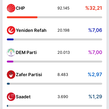
%32,21
CHP
92.145
%7,06
Yeniden Refah
20.198
%7,00
DEM Parti
20.013
%2,97
Zafer Partisi
8.483
%1,29
Saadet
3.690