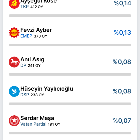
Ayşegül Köse
%0,14
TKP
412 OY
Fevzi Ayber
%0,13
EMEP
373 OY
Anıl Asıg
%0,08
DP
241 OY
Hüseyin Yaylıcıoğlu
%0,08
DSP
238 OY
Serdar Maşa
%0,07
Vatan Partisi
191 OY