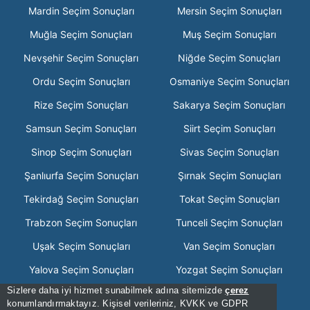
Mardin Seçim Sonuçları
Mersin Seçim Sonuçları
Muğla Seçim Sonuçları
Muş Seçim Sonuçları
Nevşehir Seçim Sonuçları
Niğde Seçim Sonuçları
Ordu Seçim Sonuçları
Osmaniye Seçim Sonuçları
Rize Seçim Sonuçları
Sakarya Seçim Sonuçları
Samsun Seçim Sonuçları
Siirt Seçim Sonuçları
Sinop Seçim Sonuçları
Sivas Seçim Sonuçları
Şanlıurfa Seçim Sonuçları
Şırnak Seçim Sonuçları
Tekirdağ Seçim Sonuçları
Tokat Seçim Sonuçları
Trabzon Seçim Sonuçları
Tunceli Seçim Sonuçları
Uşak Seçim Sonuçları
Van Seçim Sonuçları
Yalova Seçim Sonuçları
Yozgat Seçim Sonuçları
Sizlere daha iyi hizmet sunabilmek adına sitemizde
çerez
Zonguldak Seçim Sonuçları
konumlandırmaktayız. Kişisel verileriniz, KVKK ve GDPR