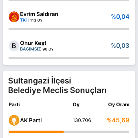
Evrim Saldıran
%0,04
TKH
113 OY
Onur Keşt
%0,03
BAĞIMSIZ
90 OY
Sultangazi İlçesi
Belediye Meclis Sonuçları
Parti
Oy
Oy Oranı
%45,69
AK Parti
130.706