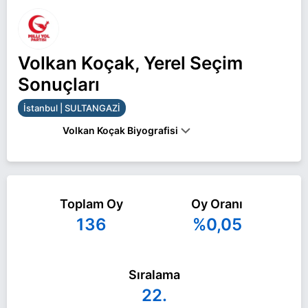
Volkan Koçak, Yerel Seçim
Sonuçları
İstanbul | SULTANGAZİ
Volkan Koçak Biyografisi
Volkan Koçak İstanbul SULTANGAZİ belediye
başkan adayı olarak Milli Yol ile 31 Mart 2024 yerel
Toplam Oy
Oy Oranı
seçimlerinde yarışıyor. Volkan Koçak ile ilgili daha
136
%0,05
fazla bilgi için
Volkan Koçak Haberleri
sayfamızı
ziyaret edin.
Sıralama
22.