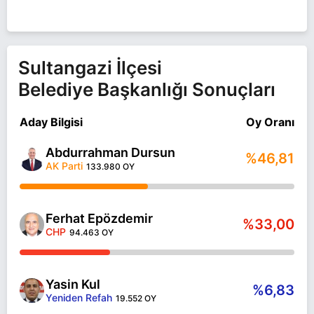
Sultangazi İlçesi
Belediye Başkanlığı Sonuçları
Aday Bilgisi
Oy Oranı
Abdurrahman Dursun
%46,81
AK Parti
133.980 OY
Ferhat Epözdemir
%33,00
CHP
94.463 OY
Yasin Kul
%6,83
Yeniden Refah
19.552 OY