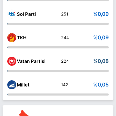
%0,09
Sol Parti
251
%0,09
TKH
244
%0,08
Vatan Partisi
224
%0,05
Millet
142