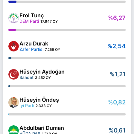
Erol Tunç
%6,27
DEM Parti
17.947 OY
Arzu Durak
%2,54
Zafer Partisi
7.256 OY
Hüseyin Aydoğan
%1,21
Saadet
3.452 OY
Hüseyin Öndeş
%0,82
İyi Parti
2.333 OY
Abdulbari Duman
%0,61
HÜDA PAR
1.749 OY