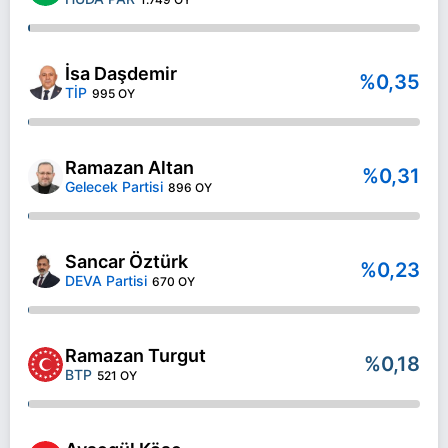
İsa Daşdemir
%0,35
TİP
995 OY
Ramazan Altan
%0,31
Gelecek Partisi
896 OY
Sancar Öztürk
%0,23
DEVA Partisi
670 OY
Ramazan Turgut
%0,18
BTP
521 OY