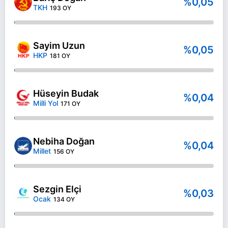
%0,05
TKH
193 OY
Sayim Uzun
%0,05
HKP
181 OY
Hüseyin Budak
%0,04
Milli Yol
171 OY
Nebiha Doğan
%0,04
Millet
156 OY
Sezgin Elçi
%0,03
Ocak
134 OY