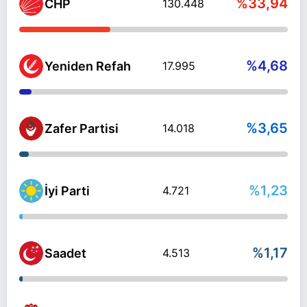
%33,94
CHP
130.448
%4,68
Yeniden Refah
17.995
%3,65
Zafer Partisi
14.018
%1,23
İyi Parti
4.721
%1,17
Saadet
4.513