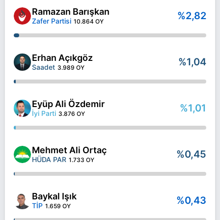
Ramazan Barışkan
%2,82
Zafer Partisi
10.864 OY
Erhan Açıkgöz
%1,04
Saadet
3.989 OY
Eyüp Ali Özdemir
%1,01
İyi Parti
3.876 OY
Mehmet Ali Ortaç
%0,45
HÜDA PAR
1.733 OY
Baykal Işık
%0,43
TİP
1.659 OY