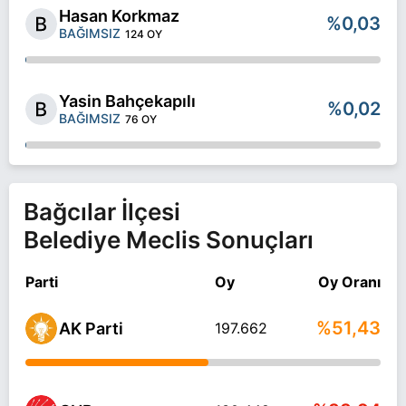
Hasan Korkmaz
%0,03
BAĞIMSIZ
124 OY
Yasin Bahçekapılı
%0,02
BAĞIMSIZ
76 OY
Bağcılar İlçesi
Belediye Meclis Sonuçları
Parti
Oy
Oy Oranı
%51,43
AK Parti
197.662