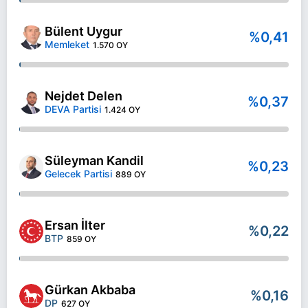
Bülent Uygur
%0,41
Memleket
1.570 OY
Nejdet Delen
%0,37
DEVA Partisi
1.424 OY
Süleyman Kandil
%0,23
Gelecek Partisi
889 OY
Ersan İlter
%0,22
BTP
859 OY
Gürkan Akbaba
%0,16
DP
627 OY