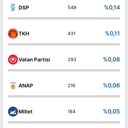
%0,14
DSP
549
%0,11
TKH
431
%0,08
Vatan Partisi
293
%0,06
ANAP
216
%0,05
Millet
184