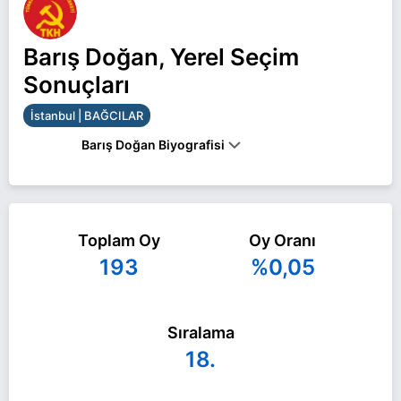
Barış Doğan, Yerel Seçim
Sonuçları
İstanbul | BAĞCILAR
Barış Doğan Biyografisi
Barış Doğan İstanbul BAĞCILAR belediye başkan
adayı olarak TKH ile 31 Mart 2024 yerel
Toplam Oy
Oy Oranı
seçimlerinde yarışıyor. Barış Doğan ile ilgili daha
193
%0,05
fazla bilgi için
Barış Doğan Haberleri
sayfamızı
ziyaret edin.
Sıralama
18.