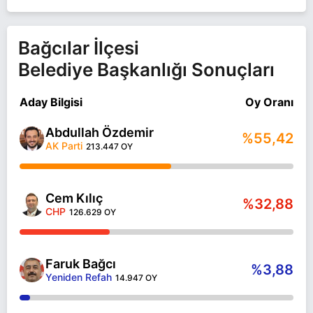
Bağcılar İlçesi
Belediye Başkanlığı Sonuçları
Aday Bilgisi
Oy Oranı
Abdullah Özdemir
%55,42
AK Parti
213.447 OY
Cem Kılıç
%32,88
CHP
126.629 OY
Faruk Bağcı
%3,88
Yeniden Refah
14.947 OY