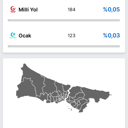
%0,05
Milli Yol
184
%0,03
Ocak
123