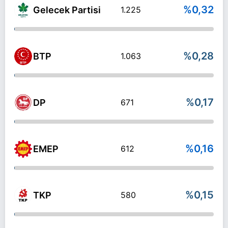
%0,32
Gelecek Partisi
1.225
%0,28
BTP
1.063
%0,17
DP
671
%0,16
EMEP
612
%0,15
TKP
580