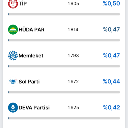
%0,50
TİP
1.905
%0,47
HÜDA PAR
1.814
%0,47
Memleket
1.793
%0,44
Sol Parti
1.672
%0,42
DEVA Partisi
1.625