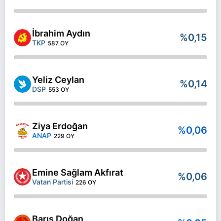
İbrahim Aydın
%0,15
TKP
587 OY
Yeliz Ceylan
%0,14
DSP
553 OY
Ziya Erdoğan
%0,06
ANAP
229 OY
Emine Sağlam Akfırat
%0,06
Vatan Partisi
226 OY
Barış Doğan