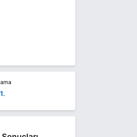
el seçimlerinde yarışıyor. Nebiha
alama
1.
 Sonuçları