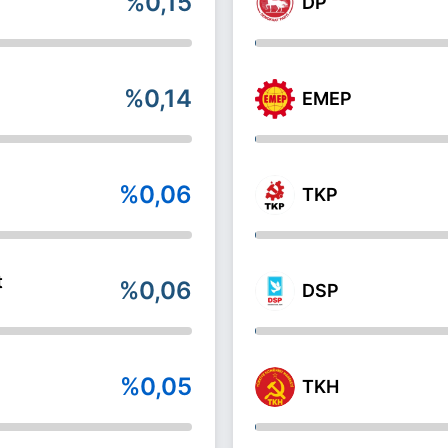
%0,15
DP
%0,14
EMEP
%0,06
TKP
t
%0,06
DSP
%0,05
TKH