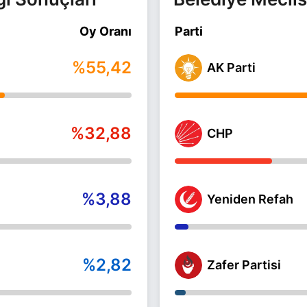
Oy Oranı
Parti
%55,42
AK Parti
%32,88
CHP
%3,88
Yeniden Refah
%2,82
Zafer Partisi