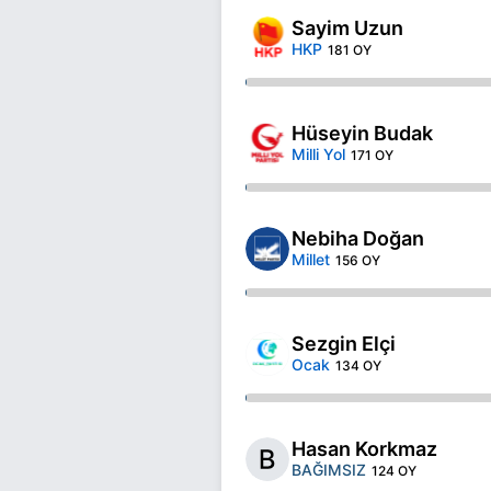
Sayim Uzun
HKP
181 OY
Hüseyin Budak
Milli Yol
171 OY
Nebiha Doğan
Millet
156 OY
Sezgin Elçi
Ocak
134 OY
Hasan Korkmaz
BAĞIMSIZ
124 OY