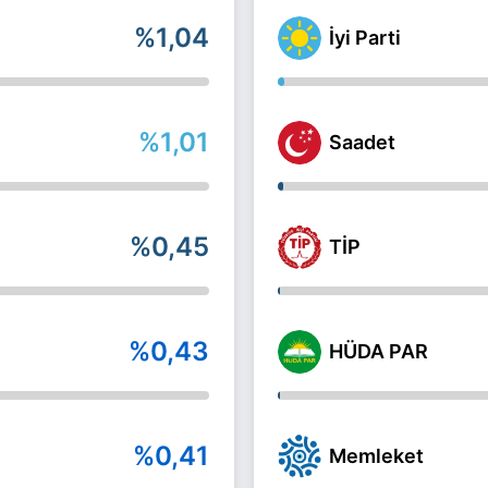
%1,04
İyi Parti
%1,01
Saadet
%0,45
TİP
%0,43
HÜDA PAR
%0,41
Memleket