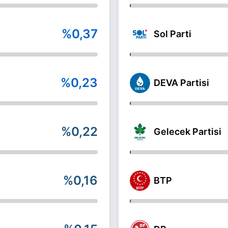
%0,37
Sol Parti
%0,23
DEVA Partisi
%0,22
Gelecek Partisi
%0,16
BTP