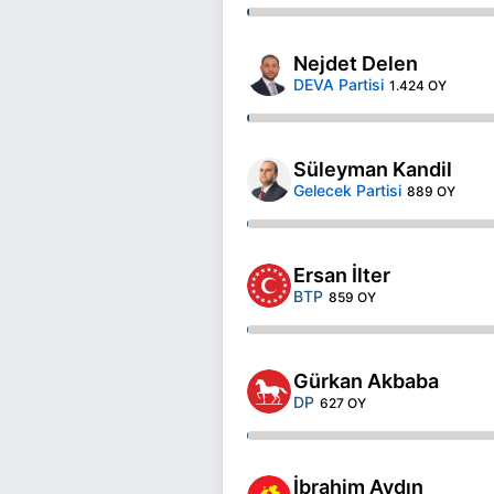
Nejdet Delen
DEVA Partisi
1.424 OY
Süleyman Kandil
Gelecek Partisi
889 OY
Ersan İlter
BTP
859 OY
Gürkan Akbaba
DP
627 OY
İbrahim Aydın