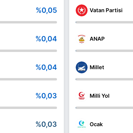
%0,05
Vatan Partisi
%0,04
ANAP
%0,04
Millet
%0,03
Milli Yol
%0,03
Ocak