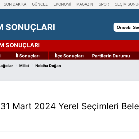
SON DAKİKA
GÜNCEL
EKONOMİ
MAGAZİN
SPOR
SEÇİM SONU
M SONUÇLARI
Önceki Seç
İM SONUÇLARI
i
İl Sonuçları
İlçe Sonuçları
Partilerin Durumu
›
›
Bağcılar
Millet
Nebiha Doğan
r 31 Mart 2024 Yerel Seçimleri Bel