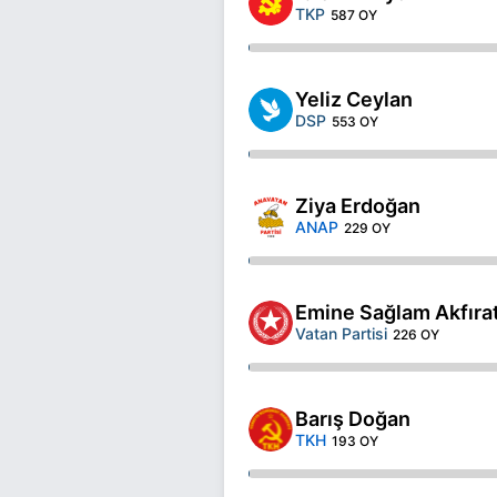
TKP
587 OY
Yeliz Ceylan
DSP
553 OY
Ziya Erdoğan
ANAP
229 OY
Emine Sağlam Akfıra
Vatan Partisi
226 OY
Barış Doğan
TKH
193 OY