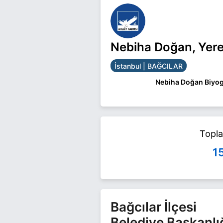
Nebiha Doğan, Yere
İstanbul | BAĞCILAR
Nebiha Doğan Biyog
Nebiha Doğan İstanbu
Doğan ile ilgili daha f
Topl
1
Bağcılar İlçesi
Belediye Başkanlı