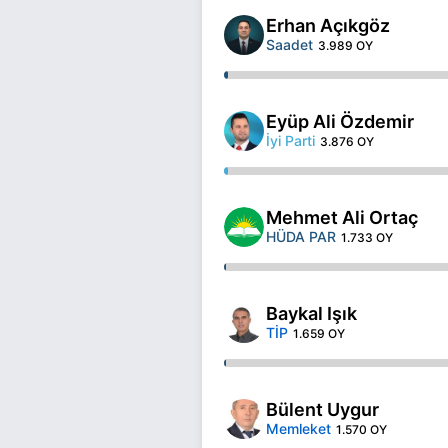
Erhan Açıkgöz
Saadet
3.989 OY
Eyüp Ali Özdemir
İyi Parti
3.876 OY
Mehmet Ali Ortaç
HÜDA PAR
1.733 OY
Baykal Işık
TİP
1.659 OY
Bülent Uygur
Memleket
1.570 OY