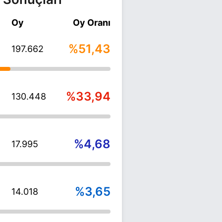
Oy
Oy Oranı
%51,43
197.662
%33,94
130.448
%4,68
17.995
%3,65
14.018