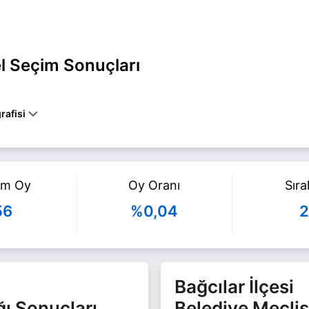
l Seçim Sonuçları
rafisi
l BAĞCILAR belediye başkan adayı olarak Millet ile 31 Mart 2024 yer
azla bilgi için
Nebiha Doğan Haberleri
sayfamızı ziyaret edin.
am Oy
Oy Oranı
Sır
56
%0,04
2
Bağcılar İlçesi
ğı Sonuçları
Belediye Meclis