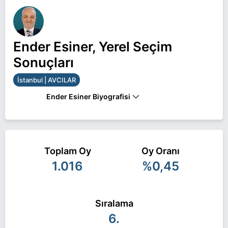
Ender Esiner, Yerel Seçim
Sonuçları
İstanbul | AVCILAR
Ender Esiner Biyografisi
Ender Esiner İstanbul AVCILAR belediye başkan
adayı olarak Saadet ile 31 Mart 2024 yerel
Toplam Oy
Oy Oranı
seçimlerinde yarışıyor. Ender Esiner ile ilgili daha
1.016
%0,45
fazla bilgi için
Ender Esiner Haberleri
sayfamızı
ziyaret edin.
Sıralama
6.