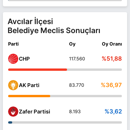
Avcılar İlçesi
Belediye Meclis Sonuçları
Parti
Oy
Oy Oranı
%51,88
CHP
117.560
%36,97
AK Parti
83.770
%3,62
Zafer Partisi
8.193