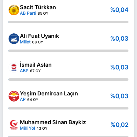
Sacit Türkkan
%0,04
AB Parti
85 OY
Ali Fuat Uyanık
%0,03
Millet
68 OY
İsmail Aslan
%0,03
ABP
67 OY
Yeşim Demircan Laçın
%0,03
AP
64 OY
Muhammed Sinan Baykiz
%0,02
Milli Yol
43 OY