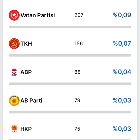
%0,09
Vatan Partisi
207
%0,07
TKH
156
%0,04
ABP
88
%0,03
AB Parti
79
%0,03
HKP
75