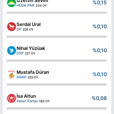
İzzettin Sevim
%0,15
HÜDA PAR
334 OY
Serdal Ural
%0,10
DP
228 OY
Nihal Yüzüak
%0,10
DSP
227 OY
Mustafa Güran
%0,10
ANAP
225 OY
İsa Altun
%0,08
Vatan Partisi
180 OY