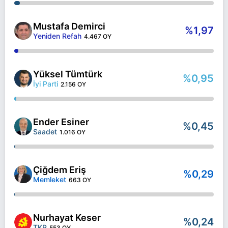
Mustafa Demirci
%1,97
Yeniden Refah
4.467 OY
Yüksel Tümtürk
%0,95
İyi Parti
2.156 OY
Ender Esiner
%0,45
Saadet
1.016 OY
Çiğdem Eriş
%0,29
Memleket
663 OY
Nurhayat Keser
%0,24
TKP
553 OY