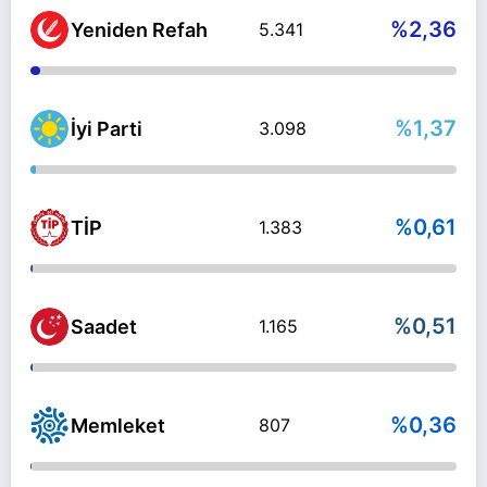
%2,36
Yeniden Refah
5.341
%1,37
İyi Parti
3.098
%0,61
TİP
1.383
%0,51
Saadet
1.165
%0,36
Memleket
807