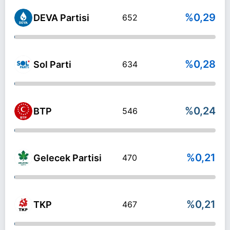
%0,29
DEVA Partisi
652
%0,28
Sol Parti
634
%0,24
BTP
546
%0,21
Gelecek Partisi
470
%0,21
TKP
467