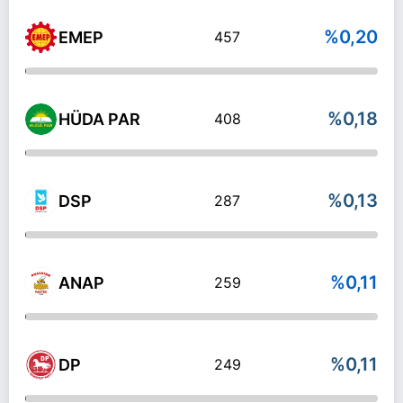
%0,20
EMEP
457
%0,18
HÜDA PAR
408
%0,13
DSP
287
%0,11
ANAP
259
%0,11
DP
249