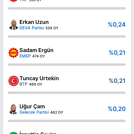
Erkan Uzun
%0,24
DEVA Partisi
539 OY
Sadam Ergün
%0,21
EMEP
474 OY
Tuncay Urtekin
%0,21
BTP
469 OY
Uğur Çam
%0,20
Gelecek Partisi
462 OY