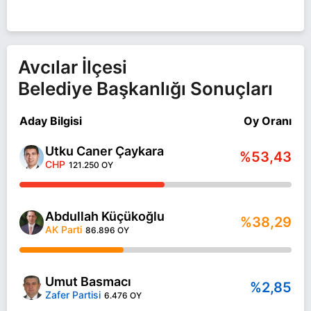
Avcılar İlçesi
Belediye Başkanlığı Sonuçları
Aday Bilgisi
Oy Oranı
Utku Caner Çaykara
%53,43
CHP
121.250 OY
Abdullah Küçükoğlu
%38,29
AK Parti
86.896 OY
Umut Basmacı
%2,85
Zafer Partisi
6.476 OY