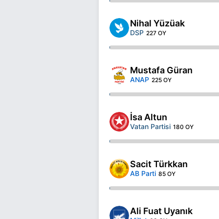
Nihal Yüzüak
DSP
227 OY
Mustafa Güran
ANAP
225 OY
İsa Altun
Vatan Partisi
180 OY
Sacit Türkkan
AB Parti
85 OY
Ali Fuat Uyanık