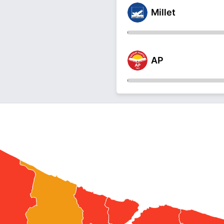
Millet
AP