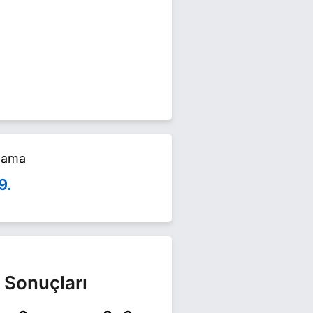
 seçimlerinde yarışıyor. Ali Fuat
alama
9.
 Sonuçları