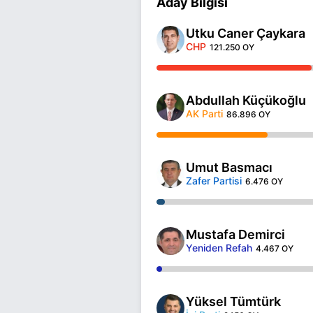
Aday Bilgisi
Utku Caner Çaykara
CHP
121.250 OY
Abdullah Küçükoğlu
AK Parti
86.896 OY
Umut Basmacı
Zafer Partisi
6.476 OY
Mustafa Demirci
Yeniden Refah
4.467 OY
Yüksel Tümtürk