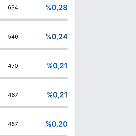
%0,28
634
%0,24
546
%0,21
470
%0,21
467
%0,20
457