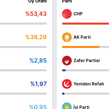
Oy Oranı
Parti
%53,43
CHP
%38,29
AK Parti
%2,85
Zafer Partisi
%1,97
Yeniden Refah
%0,95
İyi Parti