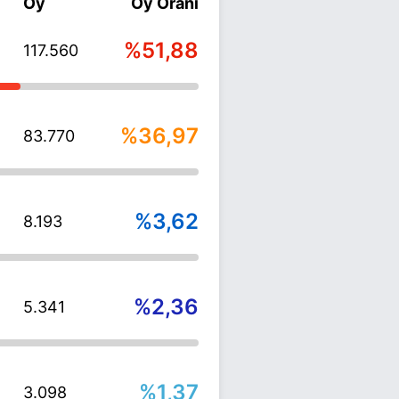
Oy
Oy Oranı
%51,88
117.560
%36,97
83.770
%3,62
8.193
%2,36
5.341
%1,37
3.098