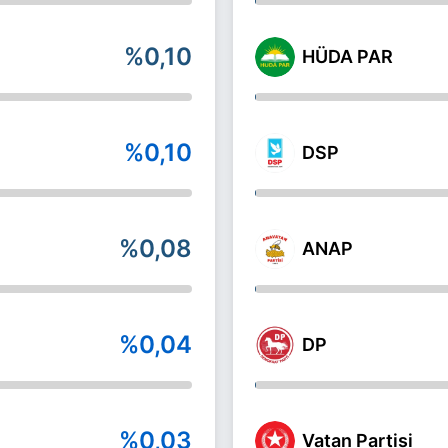
%0,10
HÜDA PAR
%0,10
DSP
%0,08
ANAP
%0,04
DP
%0,03
Vatan Partisi