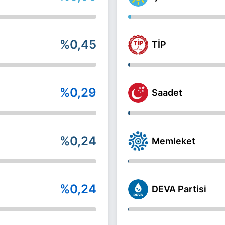
%0,45
TİP
%0,29
Saadet
%0,24
Memleket
%0,24
DEVA Partisi