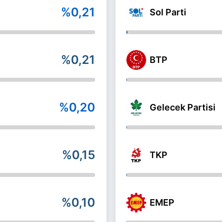
%0,21
Sol Parti
%0,21
BTP
%0,20
Gelecek Partisi
%0,15
TKP
%0,10
EMEP