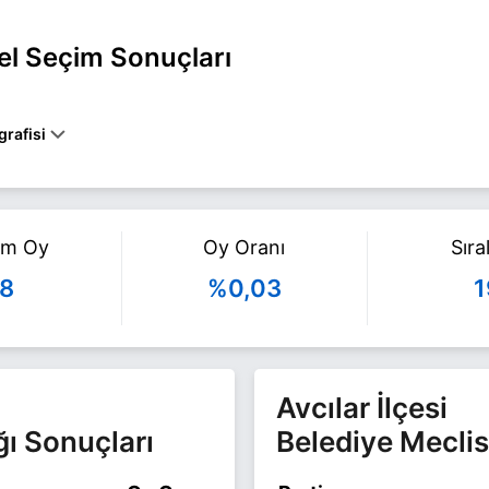
rel Seçim Sonuçları
grafisi
bul AVCILAR belediye başkan adayı olarak Millet ile 31 Mart 2024 yerel
fazla bilgi için
Ali Fuat Uyanık Haberleri
sayfamızı ziyaret edin.
am Oy
Oy Oranı
Sır
8
%0,03
1
Avcılar İlçesi
ğı Sonuçları
Belediye Meclis