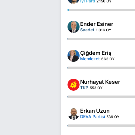
İyi Parti
2.156 OY
Ender Esiner
Saadet
1.016 OY
Çiğdem Eriş
Memleket
663 OY
Nurhayat Keser
TKP
553 OY
Erkan Uzun
DEVA Partisi
539 OY