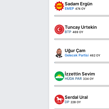
Sadam Ergün
EMEP
474 OY
Tuncay Urtekin
BTP
469 OY
Uğur Çam
Gelecek Partisi
462 OY
İzzettin Sevim
HÜDA PAR
334 OY
Serdal Ural
DP
228 OY