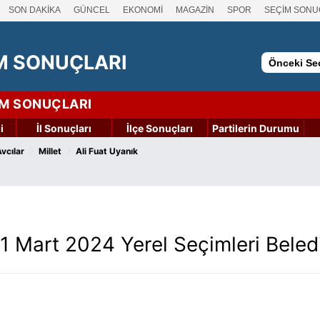
SON DAKİKA
GÜNCEL
EKONOMİ
MAGAZİN
SPOR
SEÇİM SONU
M SONUÇLARI
Önceki Seç
İM SONUÇLARI
i
İl Sonuçları
İlçe Sonuçları
Partilerin Durumu
›
›
Avcılar
Millet
Ali Fuat Uyanık
 31 Mart 2024 Yerel Seçimleri Bele