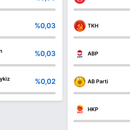
%0,03
TKH
n
%0,03
ABP
ykiz
%0,02
AB Parti
HKP