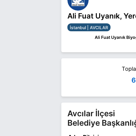
Ali Fuat Uyanık, Ye
İstanbul | AVCILAR
Ali Fuat Uyanık Biyo
Ali Fuat Uyanık İstan
Uyanık ile ilgili daha 
Topl
6
Avcılar İlçesi
Belediye Başkanlı