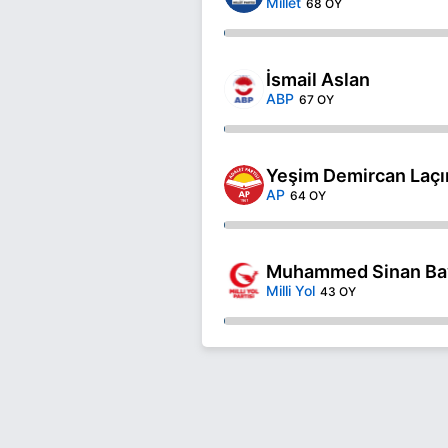
Millet
68 OY
İsmail Aslan
ABP
67 OY
Yeşim Demircan Laçı
AP
64 OY
Muhammed Sinan Ba
Milli Yol
43 OY