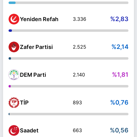
%2,83
Yeniden Refah
3.336
%2,14
Zafer Partisi
2.525
%1,81
DEM Parti
2.140
%0,76
TİP
893
%0,56
Saadet
663