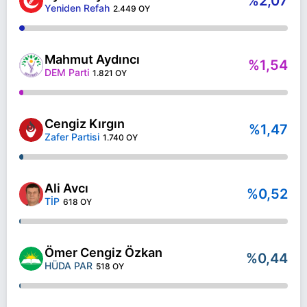
%2,07
Yeniden Refah
2.449 OY
Mahmut Aydıncı
%1,54
DEM Parti
1.821 OY
Cengiz Kırgın
%1,47
Zafer Partisi
1.740 OY
Ali Avcı
%0,52
TİP
618 OY
Ömer Cengiz Özkan
%0,44
HÜDA PAR
518 OY