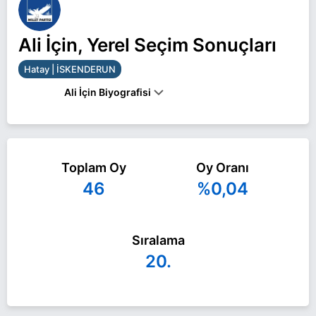
Ali İçin, Yerel Seçim Sonuçları
Hatay | İSKENDERUN
Ali İçin Biyografisi
Ali İçin Hatay İSKENDERUN belediye başkan adayı
olarak Millet ile 31 Mart 2024 yerel seçimlerinde
Toplam Oy
Oy Oranı
yarışıyor. Ali İçin ile ilgili daha fazla bilgi için
Ali İçin
46
%0,04
Haberleri
sayfamızı ziyaret edin.
Sıralama
20.