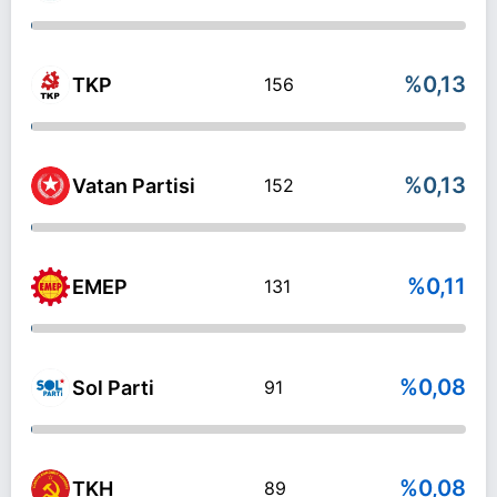
%0,13
TKP
156
%0,13
Vatan Partisi
152
%0,11
EMEP
131
%0,08
Sol Parti
91
%0,08
TKH
89