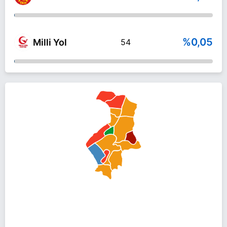
%0,05
Milli Yol
54