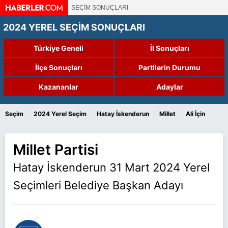
SEÇİM SONUÇLARI
2024 YEREL SEÇİM SONUÇLARI
Türkiye Geneli
İl Sonuçları
İlçe Sonuçları
Partilerin Durumu
Kazananlar
Adaylar
›
›
›
›
Seçim
2024 Yerel Seçim
Hatay İskenderun
Millet
Ali İçin
Millet Partisi
Hatay İskenderun 31 Mart 2024 Yerel
Seçimleri Belediye Başkan Adayı