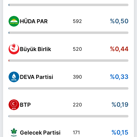
%0,50
HÜDA PAR
592
%0,44
Büyük Birlik
520
%0,33
DEVA Partisi
390
%0,19
BTP
220
%0,15
Gelecek Partisi
171