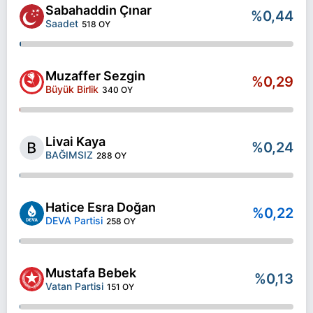
Sabahaddin Çınar
%0,44
Saadet
518 OY
Muzaffer Sezgin
%0,29
Büyük Birlik
340 OY
Livai Kaya
%0,24
BAĞIMSIZ
288 OY
Hatice Esra Doğan
%0,22
DEVA Partisi
258 OY
Mustafa Bebek
%0,13
Vatan Partisi
151 OY