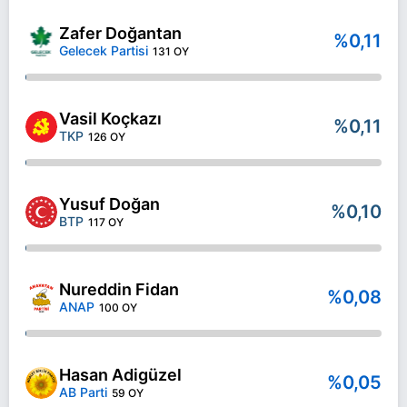
Zafer Doğantan
%0,11
Gelecek Partisi
131 OY
Vasil Koçkazı
%0,11
TKP
126 OY
Yusuf Doğan
%0,10
BTP
117 OY
Nureddin Fidan
%0,08
ANAP
100 OY
Hasan Adigüzel
%0,05
AB Parti
59 OY