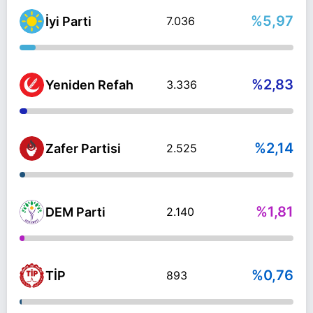
%5,97
İyi Parti
7.036
%2,83
Yeniden Refah
3.336
%2,14
Zafer Partisi
2.525
%1,81
DEM Parti
2.140
%0,76
TİP
893