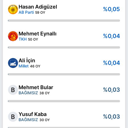
Hasan Adigüzel
%0,05
AB Parti
59 OY
Mehmet Eynallı
%0,04
TKH
50 OY
Ali İçin
%0,04
Millet
46 OY
Mehmet Bular
%0,03
BAĞIMSIZ
38 OY
Yusuf Kaba
%0,03
BAĞIMSIZ
30 OY