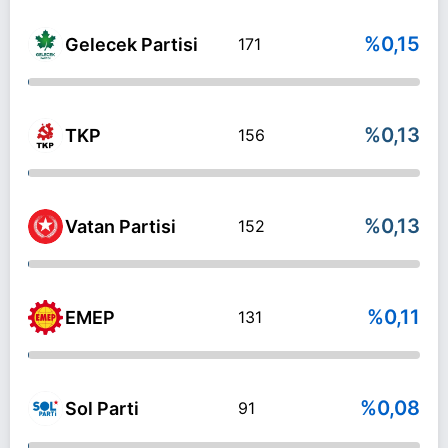
%0,15
Gelecek Partisi
171
%0,13
TKP
156
%0,13
Vatan Partisi
152
%0,11
EMEP
131
%0,08
Sol Parti
91