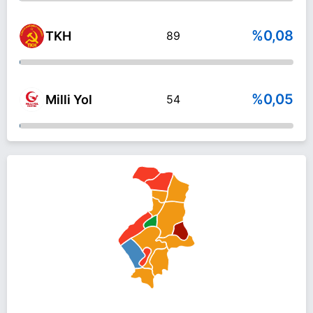
%0,08
TKH
89
%0,05
Milli Yol
54