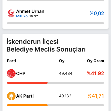
Ahmet Urhan
%0,02
Milli Yol
19 OY
İskenderun İlçesi
Belediye Meclis Sonuçları
Parti
Oy
Oy Oranı
%41,92
CHP
49.434
%41,71
AK Parti
49.183