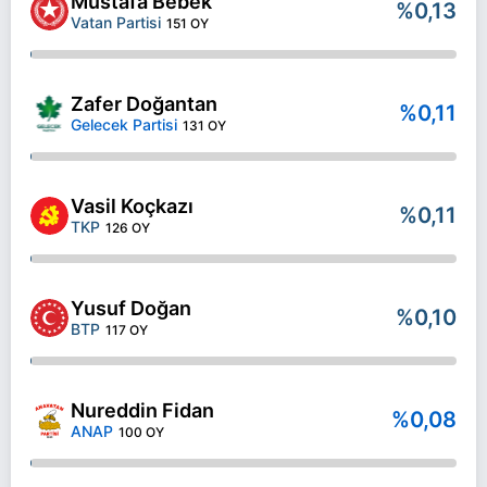
Mustafa Bebek
%0,13
Vatan Partisi
151 OY
Zafer Doğantan
%0,11
Gelecek Partisi
131 OY
Vasil Koçkazı
%0,11
TKP
126 OY
Yusuf Doğan
%0,10
BTP
117 OY
Nureddin Fidan
%0,08
ANAP
100 OY