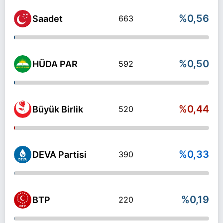
%0,56
Saadet
663
%0,50
HÜDA PAR
592
%0,44
Büyük Birlik
520
%0,33
DEVA Partisi
390
%0,19
BTP
220