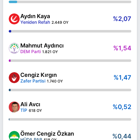
Aydın Kaya
%2,07
Yeniden Refah
2.449 OY
Mahmut Aydıncı
%1,54
DEM Parti
1.821 OY
Cengiz Kırgın
%1,47
Zafer Partisi
1.740 OY
Ali Avcı
%0,52
TİP
618 OY
Ömer Cengiz Özkan
%0,44
HÜDA PAR
518 OY