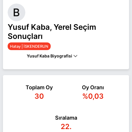
Yusuf Kaba, Yerel Seçim
Sonuçları
Hatay | İSKENDERUN
Yusuf Kaba Biyografisi
Yusuf Kaba Hatay İSKENDERUN belediye başkan
adayı olarak Bağımsız ile 31 Mart 2024 yerel
Toplam Oy
Oy Oranı
seçimlerinde yarışıyor. Yusuf Kaba ile ilgili daha
30
%0,03
fazla bilgi için
Yusuf Kaba Haberleri
sayfamızı
ziyaret edin.
Sıralama
22.