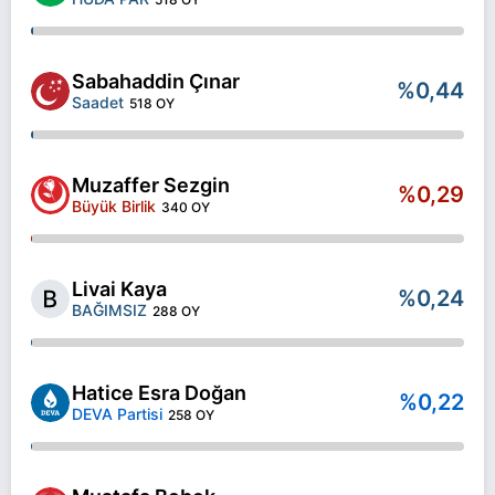
Sabahaddin Çınar
%0,44
Saadet
518 OY
Muzaffer Sezgin
%0,29
Büyük Birlik
340 OY
Livai Kaya
%0,24
BAĞIMSIZ
288 OY
Hatice Esra Doğan
%0,22
DEVA Partisi
258 OY