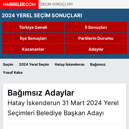
SEÇİM SONUÇLARI
2024 YEREL SEÇİM SONUÇLARI
Türkiye Geneli
İl Sonuçları
İlçe Sonuçları
Partilerin Durumu
Kazananlar
Adaylar
›
›
›
›
Seçim
2024 Yerel Seçim
Hatay İskenderun
Bağımsız
Yusuf Kaba
Bağımsız Adaylar
Hatay İskenderun 31 Mart 2024 Yerel
Seçimleri Belediye Başkan Adayı