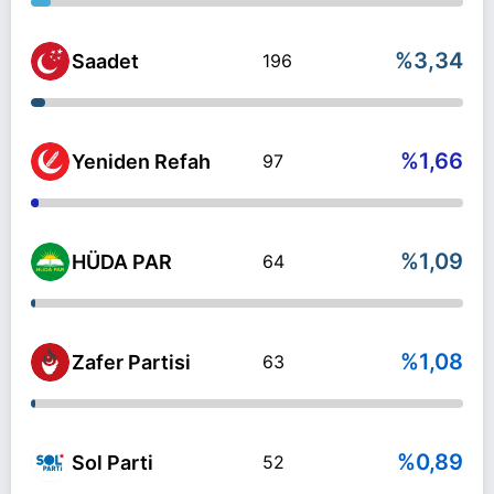
%3,34
Saadet
196
%1,66
Yeniden Refah
97
%1,09
HÜDA PAR
64
%1,08
Zafer Partisi
63
%0,89
Sol Parti
52