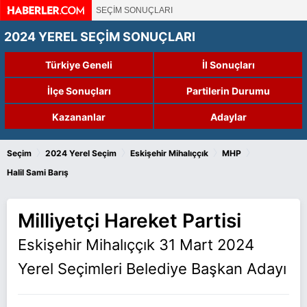
SEÇİM SONUÇLARI
2024 YEREL SEÇİM SONUÇLARI
Türkiye Geneli
İl Sonuçları
İlçe Sonuçları
Partilerin Durumu
Kazananlar
Adaylar
›
›
›
›
Seçim
2024 Yerel Seçim
Eskişehir Mihalıççık
MHP
Halil Sami Barış
Milliyetçi Hareket Partisi
Eskişehir Mihalıççık 31 Mart 2024
Yerel Seçimleri Belediye Başkan Adayı