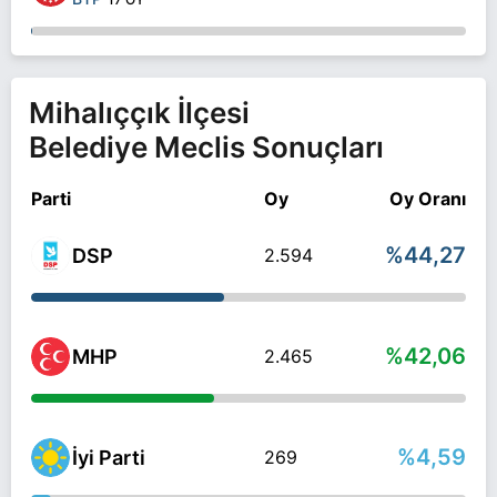
Mihalıççık İlçesi
Belediye Meclis Sonuçları
Parti
Oy
Oy Oranı
%44,27
DSP
2.594
%42,06
MHP
2.465
%4,59
İyi Parti
269