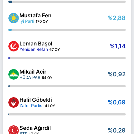
Mustafa Fen
%2,88
İyi Parti
170 OY
Leman Başol
%1,14
Yeniden Refah
67 OY
Mikail Acir
%0,92
HÜDA PAR
54 OY
Halil Göbekli
%0,69
Zafer Partisi
41 OY
Seda Ağırdil
%0,29
BTP
17 OY