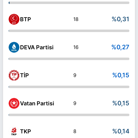
%0,31
BTP
18
%0,27
DEVA Partisi
16
%0,15
TİP
9
%0,15
Vatan Partisi
9
%0,14
TKP
8