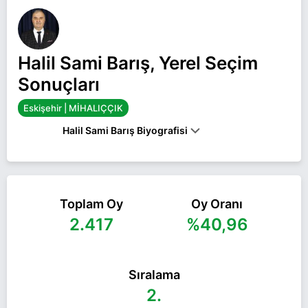
Halil Sami Barış, Yerel Seçim
Sonuçları
Eskişehir | MİHALIÇÇIK
Halil Sami Barış Biyografisi
HALIL SAMI BARIŞ, 1969'DA ESKIŞEHIR'DE
DOĞDU. İLK, ORTA VE LISE ÖĞRENIMINI
MIHALIÇÇIK'TA TAMAMLAYAN BARIŞ, ÇALIŞMA
HAYATINA MIHALIÇÇIK'TA ESNAF OLARAK
Toplam Oy
Oy Oranı
BAŞLADI. 2014 YEREL SEÇIMLERINDE AK PARTI
2.417
%40,96
MIHALIÇÇIK MECLIS ÜYESI OLDU. BU GÖREVI
SÜRESINCE BELEDIYE BAŞKANLIĞINI DA
VEKALETEN YÜRÜTEN BARIŞ, EVLI VE 5 ÇOCUK
BABASI.
Sıralama
Halil Sami Barış Eskişehir MİHALIÇÇIK belediye
2.
başkan adayı olarak MHP ile 31 Mart 2024 yerel