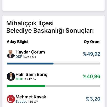
seçimlerinde yarışıyor. Halil Sami Barış ile ilgili daha
fazla bilgi için
Halil Sami Barış Haberleri
sayfamızı
ziyaret edin.
Mihalıççık İlçesi
Belediye Başkanlığı Sonuçları
Aday Bilgisi
Oy Oranı
Haydar Çorum
%49,92
DSP
2.946 OY
Halil Sami Barış
%40,96
MHP
2.417 OY
Mehmet Kavak
%3,20
Saadet
189 OY