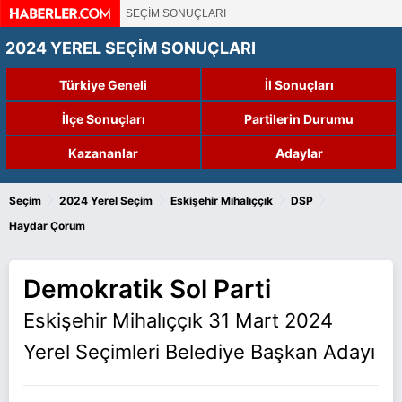
SEÇİM SONUÇLARI
2024 YEREL SEÇİM SONUÇLARI
Türkiye Geneli
İl Sonuçları
İlçe Sonuçları
Partilerin Durumu
Kazananlar
Adaylar
›
›
›
›
Seçim
2024 Yerel Seçim
Eskişehir Mihalıççık
DSP
Haydar Çorum
Demokratik Sol Parti
Eskişehir Mihalıççık 31 Mart 2024
Yerel Seçimleri Belediye Başkan Adayı