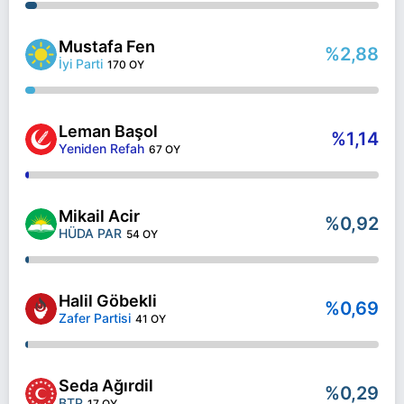
Mustafa Fen
%2,88
İyi Parti
170 OY
Leman Başol
%1,14
Yeniden Refah
67 OY
Mikail Acir
%0,92
HÜDA PAR
54 OY
Halil Göbekli
%0,69
Zafer Partisi
41 OY
Seda Ağırdil
%0,29
BTP
17 OY