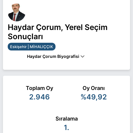
Haydar Çorum, Yerel Seçim
Sonuçları
Eskişehir | MİHALIÇÇIK
Haydar Çorum Biyografisi
BINGÖL'DE 1980 YILINDA DOĞAN HAYDAR
ÇORUM, ILKOKUL, ORTAOKUL VE LISE EĞITIMINI
İSTANBUL'DA, LISANS EĞITIMINI ESKIŞEHIR
OSMANGAZI ÜNIVERSITESI MADEN
Toplam Oy
Oy Oranı
MÜHENDISLIĞI BÖLÜMÜ'NDE
2.946
%49,92
TAMAMLADI.MEZUN OLDUKTAN SONRA
KOYUNAĞILI KÖMÜR İŞLETMESINDE MADEN
MÜHENDISI OLARAK ÇALIŞAN ÇORUM, EVLI VE
BIR ÇOCUK BABASI.
Sıralama
Haydar Çorum Eskişehir MİHALIÇÇIK belediye
1.
başkan adayı olarak DSP ile 31 Mart 2024 yerel