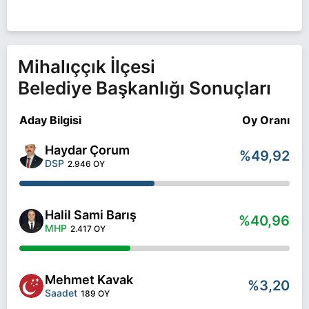
seçimlerinde yarışıyor. Haydar Çorum ile ilgili daha
fazla bilgi için
Haydar Çorum Haberleri
sayfamızı
ziyaret edin.
Mihalıççık İlçesi
Belediye Başkanlığı Sonuçları
Aday Bilgisi
Oy Oranı
Haydar Çorum
%49,92
DSP
2.946 OY
Halil Sami Barış
%40,96
MHP
2.417 OY
Mehmet Kavak
%3,20
Saadet
189 OY