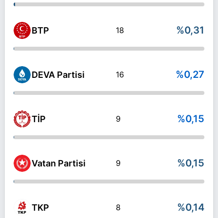
%0,31
BTP
18
%0,27
DEVA Partisi
16
%0,15
TİP
9
%0,15
Vatan Partisi
9
%0,14
TKP
8