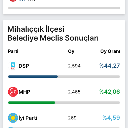
Mihalıççık İlçesi
Belediye Meclis Sonuçları
Parti
Oy
Oy Oranı
%44,27
DSP
2.594
%42,06
MHP
2.465
%4,59
İyi Parti
269