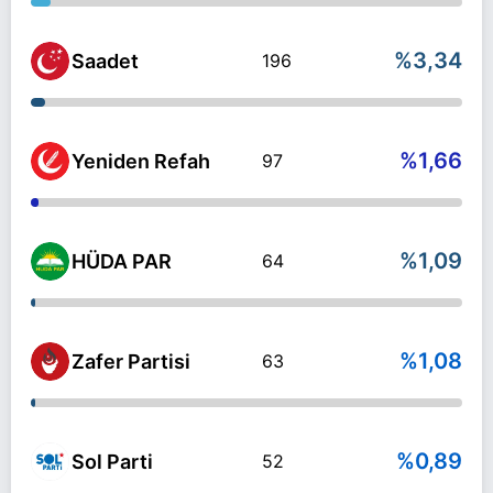
%3,34
Saadet
196
%1,66
Yeniden Refah
97
%1,09
HÜDA PAR
64
%1,08
Zafer Partisi
63
%0,89
Sol Parti
52