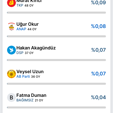
Murat Kırıcı
%0,09
TKP
48 OY
Uğur Okur
%0,08
ANAP
44 OY
Hakan Akagündüz
%0,07
DSP
37 OY
Veysel Uzun
%0,07
AB Parti
36 OY
Fatma Duman
%0,04
BAĞIMSIZ
21 OY