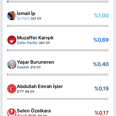
İsmail İp
%1,00
İyi Parti
531 OY
Muzaffer Karışık
%0,69
Zafer Partisi
367 OY
Yaşar Buruneren
%0,40
Saadet
213 OY
Abdullah Emrah İşler
%0,19
BTP
99 OY
Selen Özelkara
%0,17
Büyük Birlik
90 OY