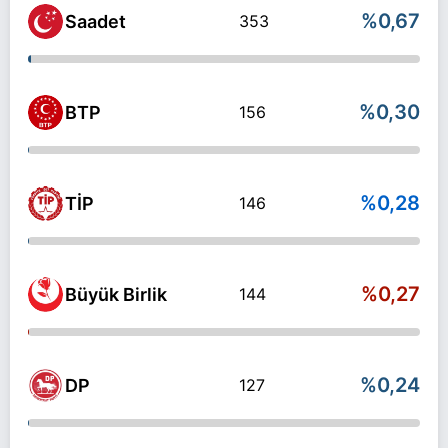
%0,67
Saadet
353
%0,30
BTP
156
%0,28
TİP
146
%0,27
Büyük Birlik
144
%0,24
DP
127