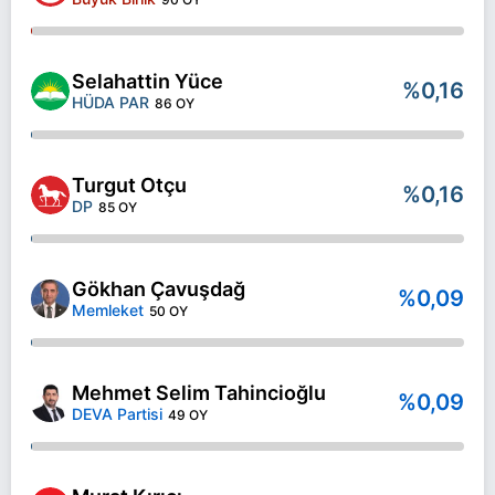
Selahattin Yüce
%0,16
HÜDA PAR
86 OY
Turgut Otçu
%0,16
DP
85 OY
Gökhan Çavuşdağ
%0,09
Memleket
50 OY
Mehmet Selim Tahincioğlu
%0,09
DEVA Partisi
49 OY