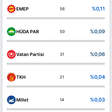
%0,11
EMEP
56
%0,09
HÜDA PAR
50
%0,06
Vatan Partisi
31
%0,04
TKH
21
%0,03
Millet
14