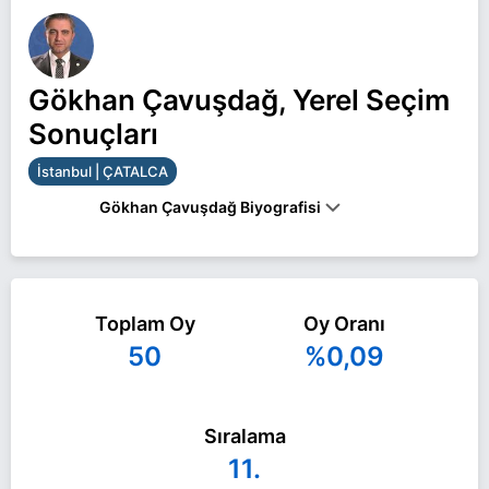
Gökhan Çavuşdağ, Yerel Seçim
Sonuçları
İstanbul | ÇATALCA
Gökhan Çavuşdağ Biyografisi
Gökhan Çavuşdağ İstanbul ÇATALCA belediye
başkan adayı olarak Memleket ile 31 Mart 2024
Toplam Oy
Oy Oranı
yerel seçimlerinde yarışıyor. Gökhan Çavuşdağ ile
50
%0,09
ilgili daha fazla bilgi için
Gökhan Çavuşdağ
Haberleri
sayfamızı ziyaret edin.
Sıralama
11.