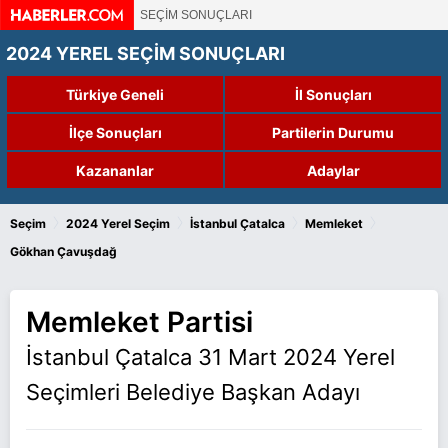
SEÇİM SONUÇLARI
2024 YEREL SEÇİM SONUÇLARI
Türkiye Geneli
İl Sonuçları
İlçe Sonuçları
Partilerin Durumu
Kazananlar
Adaylar
›
›
›
›
Seçim
2024 Yerel Seçim
İstanbul Çatalca
Memleket
Gökhan Çavuşdağ
Memleket Partisi
İstanbul Çatalca 31 Mart 2024 Yerel
Seçimleri Belediye Başkan Adayı