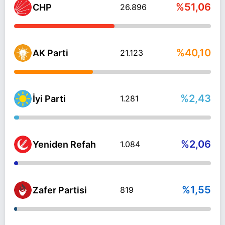
%51,06
CHP
26.896
%40,10
AK Parti
21.123
%2,43
İyi Parti
1.281
%2,06
Yeniden Refah
1.084
%1,55
Zafer Partisi
819