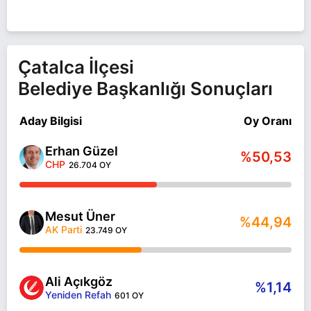
Çatalca İlçesi
Belediye Başkanlığı Sonuçları
Aday Bilgisi
Oy Oranı
Erhan Güzel
%50,53
CHP
26.704 OY
Mesut Üner
%44,94
AK Parti
23.749 OY
Ali Açıkgöz
%1,14
Yeniden Refah
601 OY