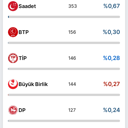
%0,67
Saadet
353
%0,30
BTP
156
%0,28
TİP
146
%0,27
Büyük Birlik
144
%0,24
DP
127