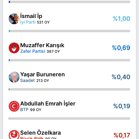
İsmail İp
%1,00
İyi Parti
531 OY
Muzaffer Karışık
%0,69
Zafer Partisi
367 OY
Yaşar Buruneren
%0,40
Saadet
213 OY
Abdullah Emrah İşler
%0,19
BTP
99 OY
Selen Özelkara
%0,17
Büyük Birlik
90 OY