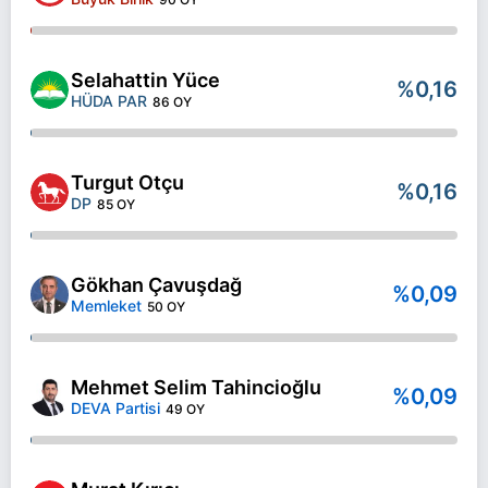
Selahattin Yüce
%0,16
HÜDA PAR
86 OY
Turgut Otçu
%0,16
DP
85 OY
Gökhan Çavuşdağ
%0,09
Memleket
50 OY
Mehmet Selim Tahincioğlu
%0,09
DEVA Partisi
49 OY