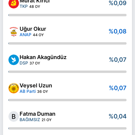
Murat Kırıcı
%0,09
TKP
48 OY
Uğur Okur
%0,08
ANAP
44 OY
Hakan Akagündüz
%0,07
DSP
37 OY
Veysel Uzun
%0,07
AB Parti
36 OY
Fatma Duman
%0,04
BAĞIMSIZ
21 OY