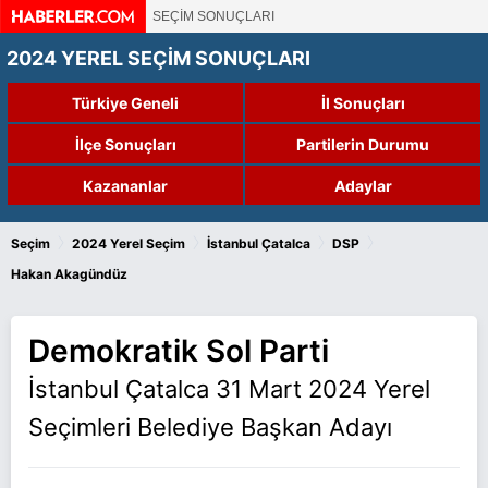
SEÇİM SONUÇLARI
2024 YEREL SEÇİM SONUÇLARI
Türkiye Geneli
İl Sonuçları
İlçe Sonuçları
Partilerin Durumu
Kazananlar
Adaylar
›
›
›
›
Seçim
2024 Yerel Seçim
İstanbul Çatalca
DSP
Hakan Akagündüz
Demokratik Sol Parti
İstanbul Çatalca 31 Mart 2024 Yerel
Seçimleri Belediye Başkan Adayı