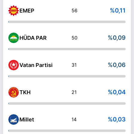
%0,11
EMEP
56
%0,09
HÜDA PAR
50
%0,06
Vatan Partisi
31
%0,04
TKH
21
%0,03
Millet
14