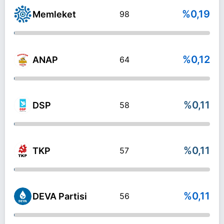
%0,19
Memleket
98
%0,12
ANAP
64
%0,11
DSP
58
%0,11
TKP
57
%0,11
DEVA Partisi
56