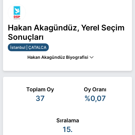
Hakan Akagündüz, Yerel Seçim
Sonuçları
İstanbul | ÇATALCA
Hakan Akagündüz Biyografisi
Hakan Akagündüz İstanbul ÇATALCA belediye
başkan adayı olarak DSP ile 31 Mart 2024 yerel
Toplam Oy
Oy Oranı
seçimlerinde yarışıyor. Hakan Akagündüz ile ilgili
37
%0,07
daha fazla bilgi için
Hakan Akagündüz Haberleri
sayfamızı ziyaret edin.
Sıralama
15.