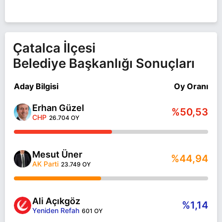
Çatalca İlçesi
Belediye Başkanlığı Sonuçları
Aday Bilgisi
Oy Oranı
Erhan Güzel
%50,53
CHP
26.704 OY
Mesut Üner
%44,94
AK Parti
23.749 OY
Ali Açıkgöz
%1,14
Yeniden Refah
601 OY