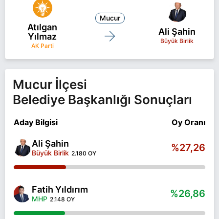
Mucur
Atılgan
Ali Şahin
Yılmaz
Büyük Birlik
AK Parti
Mucur İlçesi
Belediye Başkanlığı Sonuçları
Aday Bilgisi
Oy Oranı
Ali Şahin
%27,26
Büyük Birlik
2.180 OY
Fatih Yıldırım
%26,86
MHP
2.148 OY