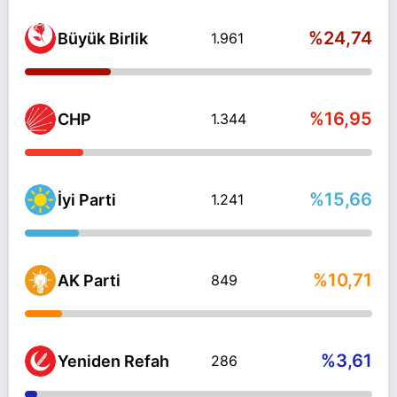
%24,74
Büyük Birlik
1.961
%16,95
CHP
1.344
%15,66
İyi Parti
1.241
%10,71
AK Parti
849
%3,61
Yeniden Refah
286