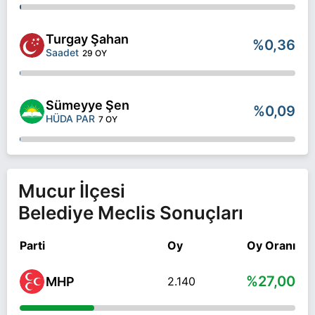
Turgay Şahan
%0,36
Saadet
29 OY
Sümeyye Şen
%0,09
HÜDA PAR
7 OY
Mucur İlçesi
Belediye Meclis Sonuçları
Parti
Oy
Oy Oranı
%27,00
MHP
2.140