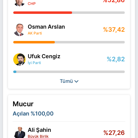
%52,86
CHP
Osman Arslan
%37,42
AK Parti
Ufuk Cengiz
%2,82
İyi Parti
Tümü
Mucur
Açılan
%100,00
Ali Şahin
%27,26
Büyük Birlik