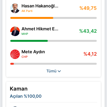
Hasan Hakanoğl...
%49,75
AK Parti
Ahmet Hikmet E...
%43,42
MHP
Mete Aydın
%4,12
CHP
Tümü
Kaman
Açılan
%100,00