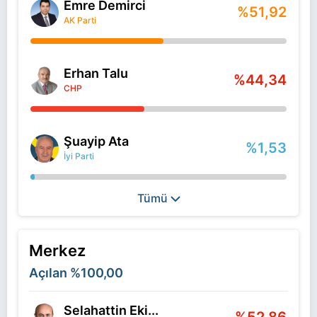
Emre Demirci
%51,92
AK Parti
Erhan Talu
%44,34
CHP
Şuayip Ata
%1,53
İyi Parti
Tümü
Merkez
Açılan
%100,00
Selahattin Eki...