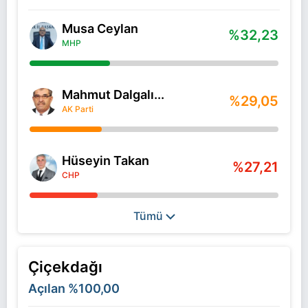
Musa Ceylan
%32,23
MHP
Mahmut Dalgalı...
%29,05
AK Parti
Hüseyin Takan
%27,21
CHP
Tümü
Çiçekdağı
Açılan
%100,00