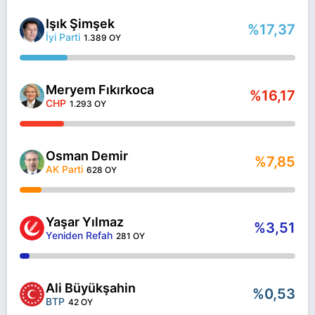
Işık Şimşek
%17,37
İyi Parti
1.389 OY
Meryem Fıkırkoca
%16,17
CHP
1.293 OY
Osman Demir
%7,85
AK Parti
628 OY
Yaşar Yılmaz
%3,51
Yeniden Refah
281 OY
Ali Büyükşahin
%0,53
BTP
42 OY