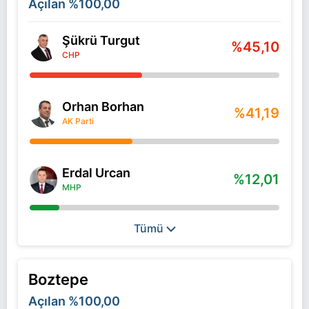
Açılan
%100,00
Şükrü Turgut
%45,10
CHP
Orhan Borhan
%41,19
AK Parti
Erdal Urcan
%12,01
MHP
Tümü
Boztepe
Açılan
%100,00