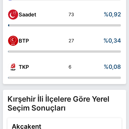
%0,92
Saadet
73
%0,34
BTP
27
%0,08
TKP
6
Kırşehir İli İlçelere Göre Yerel
Seçim Sonuçları
Akçakent