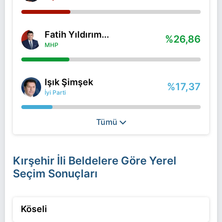
Fatih Yıldırım...
%26,86
MHP
Işık Şimşek
%17,37
İyi Parti
Tümü
Kırşehir İli Beldelere Göre Yerel
Seçim Sonuçları
Köseli