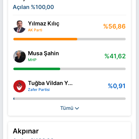
Açılan
%100,00
Yılmaz Kılıç
%56,86
AK Parti
Musa Şahin
%41,62
MHP
Tuğba Vildan Y...
%0,91
Zafer Partisi
Tümü
Akpınar