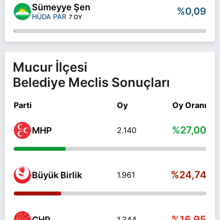
Sümeyye Şen
%0,09
HÜDA PAR
7 OY
Mucur İlçesi
Belediye Meclis Sonuçları
Parti
Oy
Oy Oranı
%27,00
MHP
2.140
%24,74
Büyük Birlik
1.961
%16,95
CHP
1.344