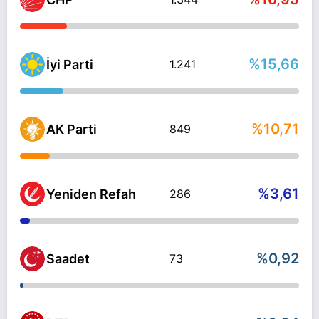
%15,66
İyi Parti
1.241
%10,71
AK Parti
849
%3,61
Yeniden Refah
286
%0,92
Saadet
73