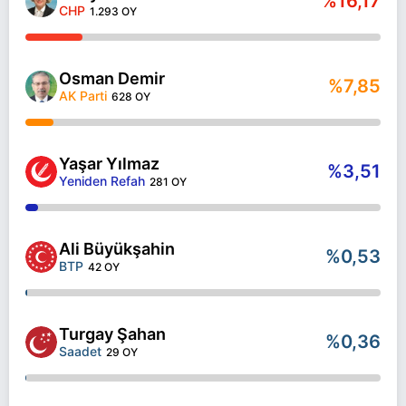
%16,17
CHP
1.293 OY
Osman Demir
%7,85
AK Parti
628 OY
Yaşar Yılmaz
%3,51
Yeniden Refah
281 OY
Ali Büyükşahin
%0,53
BTP
42 OY
Turgay Şahan
%0,36
Saadet
29 OY