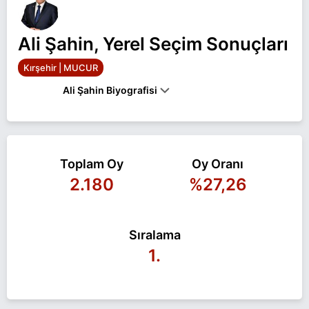
Ali Şahin, Yerel Seçim Sonuçları
Kırşehir | MUCUR
Ali Şahin Biyografisi
KIRŞEHIR'IN MUCUR ILÇESINDE 1962 YILINDA
DOĞAN ALI ŞAHIN, ILK, ORTA VE LISE EĞITIMINI
MUCUR'DA TAMAMLADI. ATATÜRK ÜNIVERSITESI
EĞITIM FAKÜLTESI MEZUNU ŞAHIN, MUCUR'DA
Toplam Oy
Oy Oranı
FARKLI OKULLARDA ÖĞRETMENLIK VE LISE
2.180
%27,26
MÜDÜRLÜĞÜ YAPTI.ŞAHIN, 2009-2019 YILLARI
ARASINDA MUCUR BELEDIYE BAŞKANLIĞI
YAPTI.BBP'NIN ADAYI ŞAHIN, EVLI VE 2 ÇOCUK
BABASIDIR.
Sıralama
Ali Şahin Kırşehir MUCUR belediye başkan adayı
1.
olarak Büyük Birlik ile 31 Mart 2024 yerel
seçimlerinde yarışıyor. Ali Şahin ile ilgili daha fazla
bilgi için
Ali Şahin Haberleri
sayfamızı ziyaret
edin.