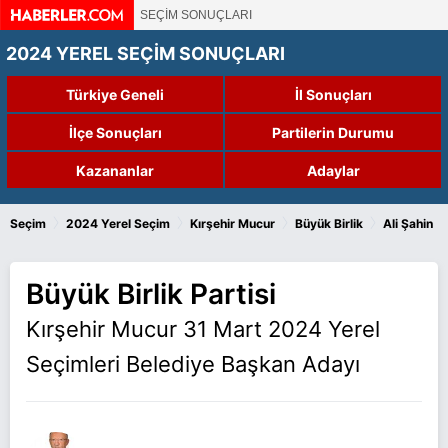
SEÇİM SONUÇLARI
2024 YEREL SEÇİM SONUÇLARI
Türkiye Geneli
İl Sonuçları
İlçe Sonuçları
Partilerin Durumu
Kazananlar
Adaylar
›
›
›
›
Seçim
2024 Yerel Seçim
Kırşehir Mucur
Büyük Birlik
Ali Şahin
Büyük Birlik Partisi
Kırşehir Mucur 31 Mart 2024 Yerel
Seçimleri Belediye Başkan Adayı