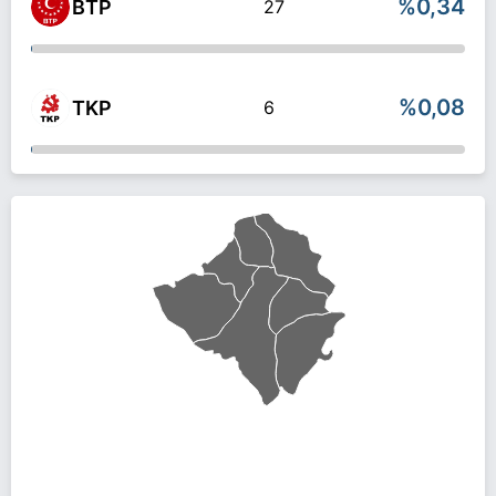
%0,34
BTP
27
%0,08
TKP
6