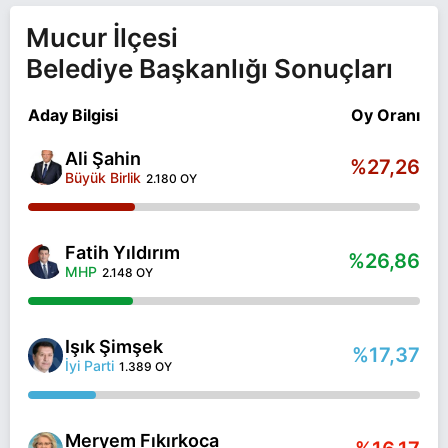
Mucur İlçesi
Belediye Başkanlığı Sonuçları
Aday Bilgisi
Oy Oranı
Ali Şahin
%27,26
Büyük Birlik
2.180 OY
Fatih Yıldırım
%26,86
MHP
2.148 OY
Işık Şimşek
%17,37
İyi Parti
1.389 OY
Meryem Fıkırkoca